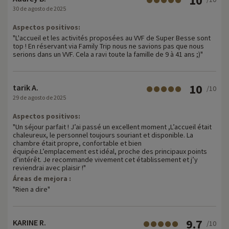
10
30 de agosto de 2025
Aspectos positivos:
"L'accueil et les activités proposées au VVF de Super Besse sont
top ! En réservant via Family Trip nous ne savions pas que nous
serions dans un VVF. Cela a ravi toute la famille de 9 à 41 ans ;)"
10
tarik A.
/10
29 de agosto de 2025
Aspectos positivos:
"Un séjour parfait ! J’ai passé un excellent moment ,L’accueil était
chaleureux, le personnel toujours souriant et disponible. La
chambre était propre, confortable et bien
équipée.L’emplacement est idéal, proche des principaux points
d’intérêt. Je recommande vivement cet établissement et j’y
reviendrai avec plaisir !"
Áreas de mejora :
"Rien a dire"
9.7
KARINE R.
/10