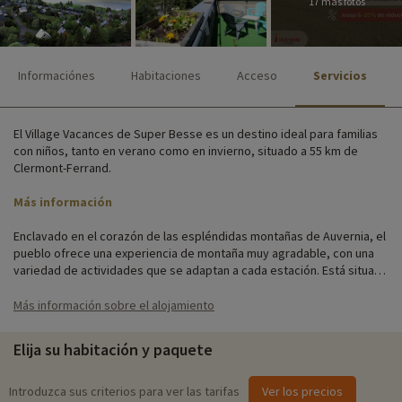
17 más fotos
Informaciónes
Habitaciones
Acceso
Servicios
El Village Vacances de Super Besse es un destino ideal para familias
con niños, tanto en verano como en invierno, situado a 55 km de
Clermont-Ferrand.
Más información
Enclavado en el corazón de las espléndidas montañas de Auvernia, el
pueblo ofrece una experiencia de montaña muy agradable, con una
variedad de actividades que se adaptan a cada estación. Está situado
a 1.350 m de altitud y a 500 m de los remontes.
Más información sobre el alojamiento
Los apartamentos se encuentran en dos edificios de 4 plantas con
ascensor. Sea cual sea el apartamento que elija, dispondrá de una
Elija su habitación y paquete
cocina totalmente equipada, un televisor y un balcón con vistas al
campo.
Introduzca sus criterios para ver las tarifas
Ver los precios