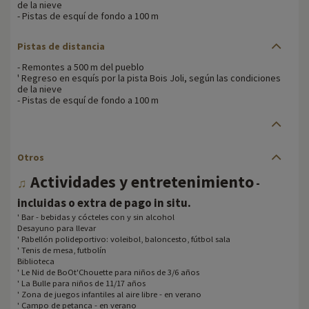
de la nieve
- Pistas de esquí de fondo a 100 m
Pistas de distancia
- Remontes a 500 m del pueblo
' Regreso en esquís por la pista Bois Joli, según las condiciones
de la nieve
- Pistas de esquí de fondo a 100 m
Otros
Actividades y entretenimiento
♫
-
.
incluidas o extra de pago in situ
' Bar - bebidas y cócteles con y sin alcohol
Desayuno para llevar
' Pabellón polideportivo: voleibol, baloncesto, fútbol sala
' Tenis de mesa, futbolín
Biblioteca
' Le Nid de BoOt'Chouette para niños de 3/6 años
' La Bulle para niños de 11/17 años
' Zona de juegos infantiles al aire libre - en verano
' Campo de petanca - en verano