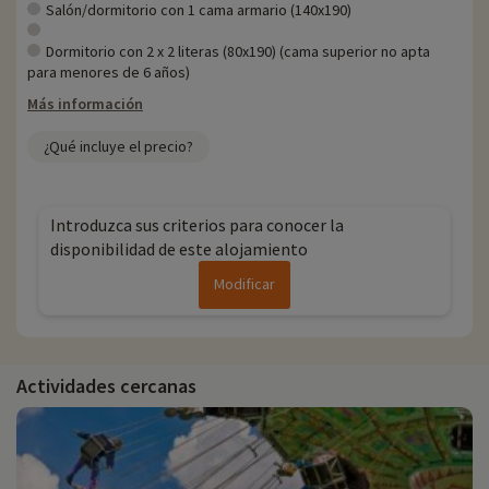
' Pistas unidas a las de Mont Dore para formar el dominio esquiable
Salón/dormitorio con 1 cama armario (140x190)
más grande del Macizo Central
' Nueva zona de deportes de nieve con snowpark y boarder cross,
Dormitorio con 2 x 2 literas (80x190) (cama superior no apta
estadio de slalom, pista de tobogán vigilada, Freestyle Jump, etc.
para menores de 6 años)
' Esquí nocturno de 17:00 a 20:45 todas las tardes durante las
Más información
vacaciones escolares y todos los sábados fuera de las vacaciones
escolares.
¿Qué incluye el precio?
Para más información
- No se admiten animales
Introduzca sus criterios para conocer la
- Las personas discapacitadas deben ir acompañadas
disponibilidad de este alojamiento
Modificar
Actividades cercanas