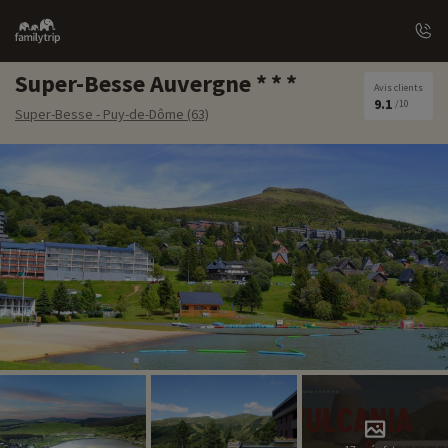
Family
trip
Super-Besse Auvergne
Avis clients
9.1
/10
Super-Besse - Puy-de-Dôme (63)