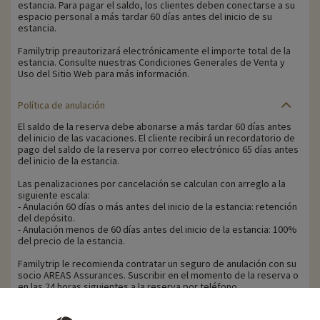
estancia. Para pagar el saldo, los clientes deben conectarse a su
espacio personal a más tardar 60 días antes del inicio de su
estancia.
Familytrip preautorizará electrónicamente el importe total de la
estancia. Consulte nuestras Condiciones Generales de Venta y
Uso del Sitio Web para más información.
Política de anulación
El saldo de la reserva debe abonarse a más tardar 60 días antes
del inicio de las vacaciones. El cliente recibirá un recordatorio de
pago del saldo de la reserva por correo electrónico 65 días antes
del inicio de la estancia.
Las penalizaciones por cancelación se calculan con arreglo a la
siguiente escala:
- Anulación 60 días o más antes del inicio de la estancia: retención
del depósito.
- Anulación menos de 60 días antes del inicio de la estancia: 100%
del precio de la estancia.
Familytrip le recomienda contratar un seguro de anulación con su
socio AREAS Assurances. Suscribir en el momento de la reserva o
en las 24 horas siguientes a la reserva por teléfono.
Para los clientes beneficiarios de la ayuda VACAF, en caso de