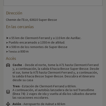
Dirección
Chemin de l'Ecir, 63610 Super-Besse
En las cercanías
➤
55 km de Clermont-Ferrand y a 110 km de Aurillac.
A
Pueblo encaramado a 1350 m de altitud.
➤
➤
500 m de los remontes de Super-Besse
A
a 800 m
➤ Tiendas
Accès
Coche
- Desde el norte, tome la A71 hasta Clermont-Ferrand
y, a continuación, la salida 6 hacia Besse Super-Besse. Desde
el sur, tome la A75 hasta Clermont-Ferrand y, a continuación,
la salida 6 hacia Besse Super-Besse. Descubra el itinerario
desde su casa
Tren
- Estación de Clermont-Ferrand a 60 km.
A continuación, el autobús lanzadera de la red Transdôme
(línea 74): 2 viajes de ida y vuelta al día los sábados durante
las vacaciones escolares.
Avión
- Aeropuerto de Aulnat a 60 km