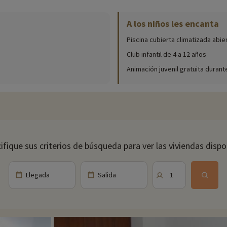
A los niños les encanta
nibles in situ (fecha de apertura, edad del club, contenido del paquete par
Piscina cubierta climatizada abie
ltos y jóvenes, gratuitas, en función del número de personas inscritas en 
determinadas excursiones, para balneoterapia en Barèges y Bagnères y para
Club infantil de 4 a 12 años
Animación juvenil gratuita durant
eos familiares. La residencia se encuentra en la legendaria carretera del Co
s, dos pasteles, mantequilla, pan casero y mermelada casera.
ifique sus criterios de búsqueda para ver las viviendas dispo
tán cerca de la residencia, ¡ideal para los niños!
Llegada
Salida
1
derismo, así como actividades como la escalada en vía ferrata y la tirolina
tá a 28 km, lo que hace accesibles las actividades con perros.
ares cerca de nuestros alojamientos: zoo, acuario, etc. Si ya hemos nego