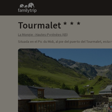
Family
trip
Tourmalet
La Mongie - Hautes-Pyrénées (65)
Situada en el Pic du Midi, al pie del puerto del Tourmalet, est