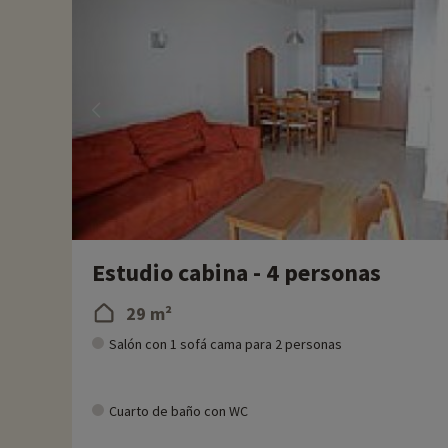
directamente en línea una vez elegido el alojamiento, ¡y pued
Para más información
- Se aceptan mascotas, con coste adicional
Estudio cabina - 4 personas
29 m²
Salón con 1 sofá cama para 2 personas
Cuarto de baño con WC