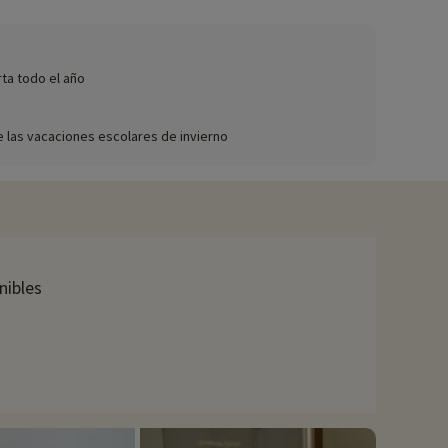
a bebés, etc.),
¡haga clic aquí!
rta todo el año
el lugar. Además, la residencia del Tourmalet ofrece tarifas
 bicicleta de montaña.
e las vacaciones escolares de invierno
l du Tourmalet, ideal para ver pasar el Tour de Francia el 9 de
nibles
.
ciado actividades, se pueden reservar con descuento