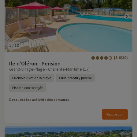
1
/
13
(8.6/10)
Ile d'Oléron - Pension
Grand-Village-Plage - Charente-Maritime (17)
Pueblo a 2 km de la playa
Club infantil y juvenil
Piscina con tobogán
Descubra las actividades cercanas
Reservar