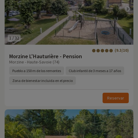
1
/
32
(9.3/10)
Morzine L'Hauturière - Pension
Morzine - Haute-Savoie (74)
Pueblo a 150 m de los remontes
Club infantil de 3 meses a 17 años
Zona de bienestar incluida en el precio
Reservar