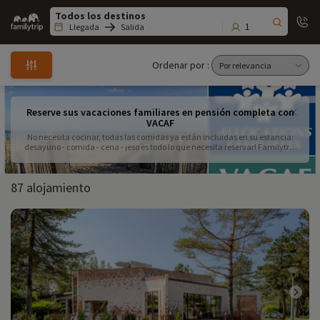
Family
trip
1
Llegada
Salida
Ordenar por :
Reserve sus vacaciones familiares en pensión completa con
VACAF
No necesita cocinar, todas las comidas ya están incluidas en su estancia:
desayuno - comida - cena - ¡eso es todo lo que necesita reservar! Familytrip
ha seleccionado para usted los alojamientos VACAF que ofrecen un paquete
de pensión completa
87 alojamiento