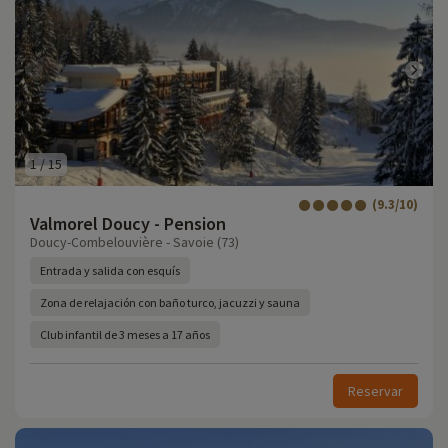
1
/
15
(9.3/10)
Valmorel Doucy - Pension
Doucy-Combelouvière - Savoie (73)
Entrada y salida con esquís
Zona de relajación con baño turco, jacuzzi y sauna
Club infantil de 3 meses a 17 años
Reservar