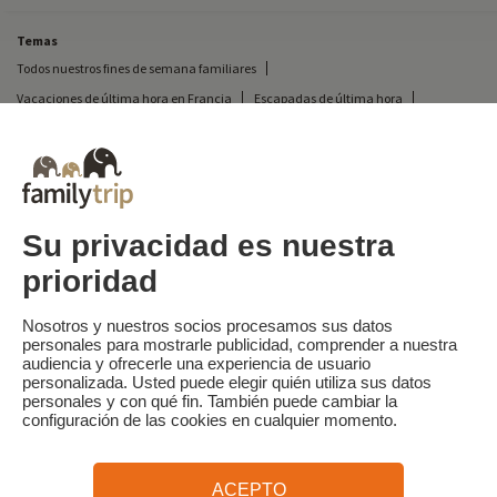
Temas
Todos nuestros fines de semana familiares
Vacaciones de última hora en Francia
Escapadas de última hora
Todas nuestras vacaciones familiares en Francia
Escapada insólita
Vacaciones en camping en Francia
Destinos
Vacaciones de esquí en Francia
Su privacidad es nuestra
prioridad
Familytrip
© 2026 Familytrip
¿Quiénes somos?
Condiciones generales y política de privacidad
Nosotros y nuestros socios procesamos sus datos
personales para mostrarle publicidad, comprender a nuestra
Lo que la prensa dice de nosotros
Socios
FAQ
Blog
Mapa del sitio
audiencia y ofrecerle una experiencia de usuario
personalizada. Usted puede elegir quién utiliza sus datos
personales y con qué fin. También puede cambiar la
Pago seguro
dirigido por Sooyoos
configuración de las cookies en cualquier momento.
Llámenos al
¿Necesitas ayuda?
ACEPTO
09 72 26 99 33