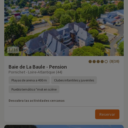
1
/
16
(8/10)
Baie de La Baule - Pension
Pornichet - Loire-Atlantique (44)
Playas de arena a 400 m
Clubes infantiles y juveniles
Pueblo temático "mot en scène
Descubra las actividades cercanas
Reservar