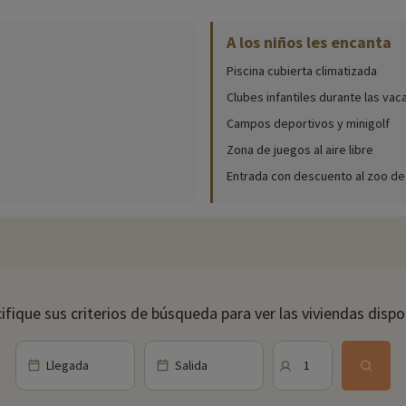
onibles en el recinto (fechas de apertura, edades de los clubes, contenido
A los niños les encanta
atizada. Mientras sus hijos se divierten, podrá relajarse en una tumbona a 
Piscina cubierta climatizada
le tiene reservadas muchas diversiones. Mézclese con los demás residentes 
Clubes infantiles durante las vac
 Diríjase a la pista de baile para una velada festiva.
Campos deportivos y minigolf
s de 3 meses a 17 años pueden unirse al club. Los niños están divididos por
Zona de juegos al aire libre
ubrimiento.
Entrada con descuento al zoo de
a la carta. Disfrutarás de productos locales y recetas campestres.
os castillos del Loira, entre ellos el famoso castillo de Chambord, una de la
ifique sus criterios de búsqueda para ver las viviendas dispo
e perderse. Encontrará más de 4600 especies de animales, como leones bla
Llegada
Salida
1
ares cerca de nuestro alojamiento: zoo, acuario, etc. Si ya hemos negocia
o, ¡y puede descubrirlas
haciendo clic aquí!