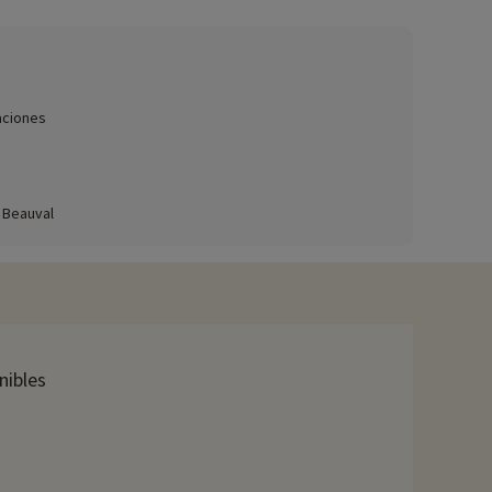
 de los paquetes para bebés, etc.),
haga clic aquí.
la sombra de una sombrilla, sin perderlos de vista.
para disfrutar de actividades deportivas o en la naturaleza.
aciones
 categorías de edad y los animadores les ofrecen actividades
 Beauval
s joyas renacentistas del Valle, situado a 41 km de la ciudad
nibles
ncos, tigres blancos, okapis, manatíes, canguros y, sobre
do actividades, se pueden reservar con descuento