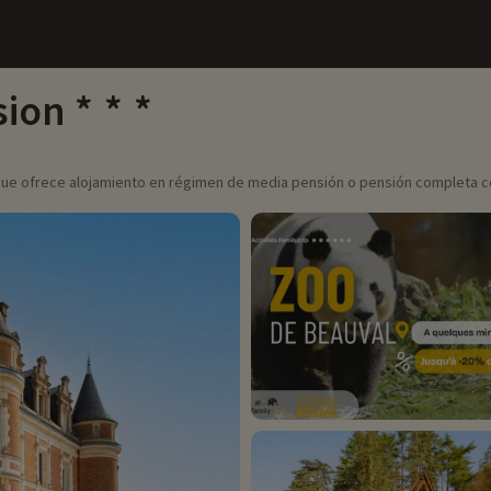
sion
, que ofrece alojamiento en régimen de media pensión o pensión completa co