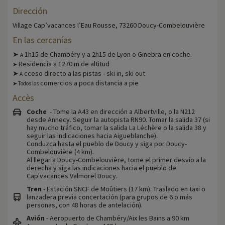
Dirección
Village Cap’vacances l’Eau Rousse, 73260 Doucy-Combelouvière
En las cercanías
➤
1h15 de Chambéry y a 2h15 de Lyon o Ginebra en coche.
A
Residencia a 1270 m de altitud
➤
➤
cceso directo a las pistas - ski in, ski out
A
comercios a poca distancia a pie
➤ Todos los
Accès
Coche
- Tome la A43 en dirección a Albertville, o la N212
desde Annecy. Seguir la autopista RN90. Tomar la salida 37 (si
hay mucho tráfico, tomar la salida La Léchère o la salida 38 y
seguir las indicaciones hacia Aigueblanche).
Conduzca hasta el pueblo de Doucy y siga por Doucy-
Combelouvière (4 km).
Al llegar a Doucy-Combelouvière, tome el primer desvío a la
derecha y siga las indicaciones hacia el pueblo de
Cap'vacances Valmorel Doucy.
Tren
- Estación SNCF de Moûtiers (17 km). Traslado en taxi o
lanzadera previa concertación (para grupos de 6 o más
personas, con 48 horas de antelación).
Avión
- Aeropuerto de Chambéry/Aix les Bains a 90 km