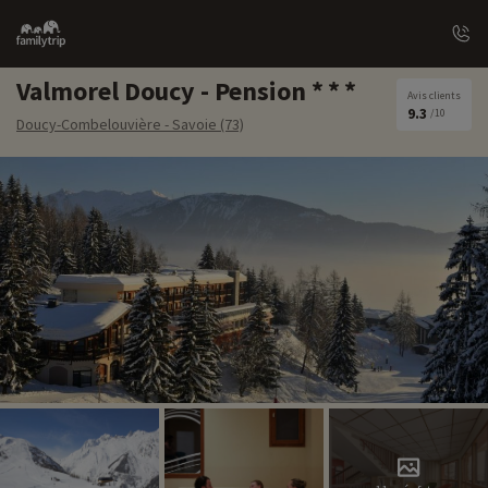
Family
trip
Valmorel Doucy - Pension
Avis clients
9.3
/10
Doucy-Combelouvière - Savoie (73)