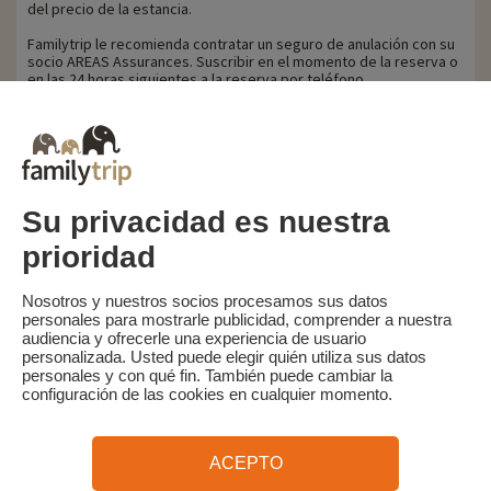
del precio de la estancia.
Familytrip le recomienda contratar un seguro de anulación con su
socio AREAS Assurances. Suscribir en el momento de la reserva o
en las 24 horas siguientes a la reserva por teléfono.
Para los clientes beneficiarios de la ayuda VACAF, en caso de
anulación, VACAF retirará su ayuda y se aplicarán las
penalizaciones por anulación anteriormente mencionadas sobre
el importe total de la estancia.
Su privacidad es nuestra
prioridad
Familytrip
© 2026 Familytrip
¿Quiénes somos?
Condiciones generales y política de privacidad
Nosotros y nuestros socios procesamos sus datos
personales para mostrarle publicidad, comprender a nuestra
Lo que la prensa dice de nosotros
Socios
FAQ
Blog
Mapa del sitio
audiencia y ofrecerle una experiencia de usuario
personalizada. Usted puede elegir quién utiliza sus datos
personales y con qué fin. También puede cambiar la
Pago seguro
dirigido por Sooyoos
configuración de las cookies en cualquier momento.
Llámenos al
¿Necesitas ayuda?
ACEPTO
09 72 26 99 33