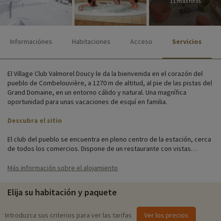
11 más fotos
Informaciónes
Habitaciones
Acceso
Servicios
El Village Club Valmorel Doucy le da la bienvenida en el corazón del
pueblo de Combelouvière, a 1270 m de altitud, al pie de las pistas del
Grand Domaine, en un entorno cálido y natural. Una magnífica
oportunidad para unas vacaciones de esquí en familia.
Descubra el sitio
El club del pueblo se encuentra en pleno centro de la estación, cerca
de todos los comercios. Dispone de un restaurante con vistas
panorámicas, una zona de descanso, aparcamiento y conexión Wi-Fi
en la recepción.
Más información sobre el alojamiento
Alójese en una de las 56 habitaciones acogedoras y modernamente
Elija su habitación y paquete
decoradas. Todos los alojamientos están equipados con televisión, y
todos los servicios del hotel están incluidos en su reserva: las camas
tienen edredón y están hechas a la llegada, se proporcionan toallas,
Introduzca sus criterios para ver las tarifas
Ver los precios