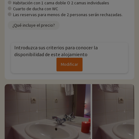
negociado actividades, se pueden reservar con descuento
Habitación con 1 cama doble O 2 camas individuales
directamente en línea una vez elegido el alojamiento, ¡y puede
Cuarto de ducha con WC
descubrirlas
haciendo clic aquí!
Las reservas para menos de 2 personas serán rechazadas.
Para más información
¿Qué incluye el precio?
- Se aceptan mascotas, con coste adicional
- Personas con movilidad reducida, deben ir acompañadas
Introduzca sus criterios para conocer la
disponibilidad de este alojamiento
Modificar