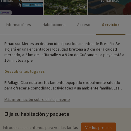
10 más fotos
Informaciónes
Habitaciones
Acceso
Servicios
Piriac-sur-Mer es un destino ideal para los amantes de Bretaña. Se
alojará en una encantadora localidad bretona a 3 km de la ciudad
mercado, a 2 km de La Turballe y a 9 km de Guérande. La playa está a
10 minutos a pie.
Descubra los lugares
El Village Club está perfectamente equipado e idealmente situado
para ofrecerle comodidad, actividades y un ambiente familiar. Las
instalaciones incluyen aparcamiento, recepción, acceso Wi-Fi,
lavandería, restaurante, piscina, piscina infantil, parque infantil,
Más información sobre el alojamiento
alquiler de bicicletas y campos deportivos.
Elija su habitación y paquete
Los apartamentos y las habitaciones están situados en un terreno
arbolado de 3,5 hectáreas. Cada apartamento tiene una terraza con
muebles de jardín para disfrutar del clima cálido.
Introduzca sus criterios para ver las tarifas
Ver los precios