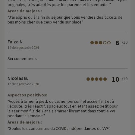
originales, très adaptés pour les parents et les enfants. "
Áreas de mejora :
"J'ai appris qu'à la fin du séjour que vous vendiez des tickets de
bus moins cher que ceux vendu sur place"
6
Faiza N.
/10
14 de agosto de 2024
Sin comentarios
10
Nicolas B.
/10
17 de agosto de 2020
Aspectos positivos:
"Accès à la mer à pied, du calme, personnel accueillant et à
l'écoute, très réactif, spacieux tout en étant assez petit pour
laisser mon fils de 7 ans s'amuser librement dans tout le VVF
pendant la semaine."
Áreas de mejora :
"Seules les contraintes du COVID, indépendantes du VVF"