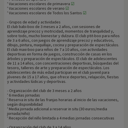
' Vacaciones escolares de primavera
☑
' Vacaciones escolares de verano
☑
' Vacaciones escolares de Todos los Santos
☑
- Grupos de edad y actividades
El club babi-boo de 3 meses a 2 años, con sesiones de
aprendizaje precoz y motricidad, momentos de tranquilidad y,
sobre todo, mucho bienestar y dulzura. El club ptit-boo para niños
de 3 a 6 años, con juegos de aprendizaje precoz y educativos,
dibujo, pintura, maquillaje, cocina y preparación de espectáculos.
El club maxi-boo para niños de 7 a 10 años, con actividades
deportivas en forma de juegos, construcción de casas en los
árboles y preparación de espectáculos. El club de adolescentes
de 11 a 14 años, con concentraciones deportivas, búsquedas del
tesoro, talleres de arte y preparación de espectáculos. Los
adolescentes de más edad participan en el club juvenil para
jóvenes de 15 a 17 años, que ofrece deportes, relajación, fiestas
y actividades lúdicas y deportivas.
- Organización del club de 3 meses a 2 años
' 6 medias jornadas
' Reserva in situ de las franjas horarias al inicio de las vacaciones,
según disponibilidad
' Media jornada adicional a reservar in situ (30 euros/media
jornada/niño)
' Recepción del niño limitada a 4 medias jornadas consecutivas
- Organización del club de 3 a 14 años