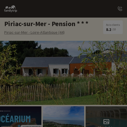
Family
trip
Piriac-sur-Mer - Pension
Avis clients
8.2
/10
Piriac-sur-Mer - Loire-Atlantique (44)