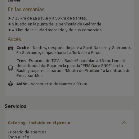
En las cercanías
➤
18 km de La Baule y a 90 km de Nantes.
A
➤
ituado en la punta de la península de Guérande
S
➤
3 km de la ciudad mercado y de sus comercios
A
Accès
Coche
- Nantes, después diríjase a Saint-Nazaire y Guérande.
En Guérande, diríjase hacia La Turballe o Piriac.
Tren
- Estación de TGV La Baule/Escoublac a 16 km. Línea 4
del autobús Lila. Bajar en la parada "PEM Gare SNCF" en La
Baule y bajar en la parada "Moulin de Praillane" a la entrada de
Piriac-sur-Mer.
Avión
- Aeropuerto de Nantes a 90 km.
Servicios
Catering - incluido en el precio
- Horario de apertura
Todo el año