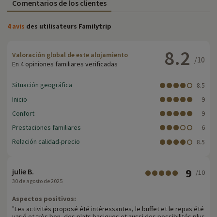
Comentarios de los clientes
4 avis
des utilisateurs Familytrip
8.2
Valoración global de este alojamiento
/10
En 4 opiniones familiares verificadas
Situación geográfica
8.5
Inicio
9
Confort
9
Prestaciones familiares
6
Relación calidad-precio
8.5
9
julie B.
/10
30 de agosto de 2025
Aspectos positivos:
"Les activités proposé été intéressantes, le buffet et le repas été
varié et très bon, des plats basiques et aussi des possibilités plus