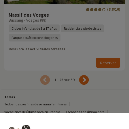
(8.8/10)
Massif des Vosges
Bussang - Vosges (88)
Clubes infantiles de 3 a 17 años
Residencia a pie de pistas
Parque acuático con toboganes
Descubra las actividades cercanas
Reservar
1 - 25 sur 59
Temas
Todos nuestros fines de semana familiares
Vacaciones de última hora en Francia
Escapadas de última hora
Todas nuestras vacaciones familiares en Francia
Escapada insólita
Vacaciones en camping en Francia