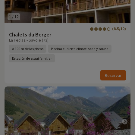
1
/
12
(8.5/10)
Chalets du Berger
La Feclaz - Savoie (73)
A 100 m de las pistas
Piscina cubierta climatizada y sauna
Estación de esquí familiar
Reservar