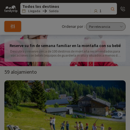
Family
trip
1
Llegada
Salida
Ordenar por :
Reserve su fin de semana familiar en la montaña con su bebé
Descubra y reserve cerca de 100 destinos de montaña recomendados para
vacaciones con bebés (equipos de guardería in situ y situados a menos de
1600 m de altitud). Disfrute de la tranquilidad de conocer a los expertos de
Familytrip, ¡y agradezca al equipo de ventas sus magníficas promociones!
59 alojamiento