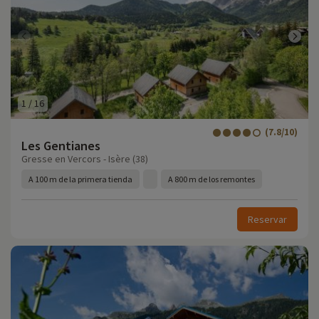
1
/
16
(7.8/10)
Les Gentianes
Gresse en Vercors - Isère (38)
A 100 m de la primera tienda
A 800 m de los remontes
Reservar