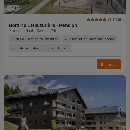
1
/
32
(9.3/10)
Morzine L'Hauturière - Pension
Morzine - Haute-Savoie (74)
Pueblo a 150 m de los remontes
Club infantil de 3 meses a 17 años
Zona de bienestar incluida en el precio
Reservar