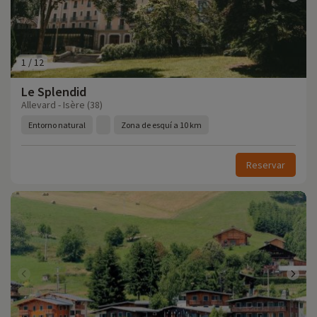
1
/
12
Le Splendid
Allevard - Isère (38)
Entorno natural
Zona de esquí a 10 km
Reservar