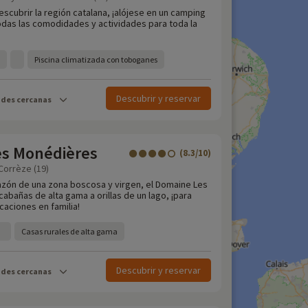
escubrir la región catalana, ¡alójese en un camping
todas las comodidades y actividades para toda la
Piscina climatizada con toboganes
Descubrir y reservar
ades cercanas
s Monédières
(8.3/10)
 Corrèze (19)
azón de una zona boscosa y virgen, el Domaine Les
abañas de alta gama a orillas de un lago, ¡para
aciones en familia!
Casas rurales de alta gama
Descubrir y reservar
ades cercanas