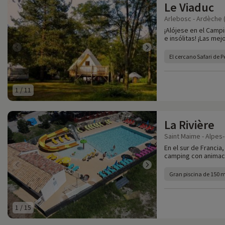
Le Viaduc
Arlebosc - Ardèche 
¡Alójese en el Camp
e insólitas! ¡Las me
El cercano Safari de 
1
/
11
La Rivière
Saint Maime - Alpes
En el sur de Francia
camping con animació
Gran piscina de 150 
1
/
15