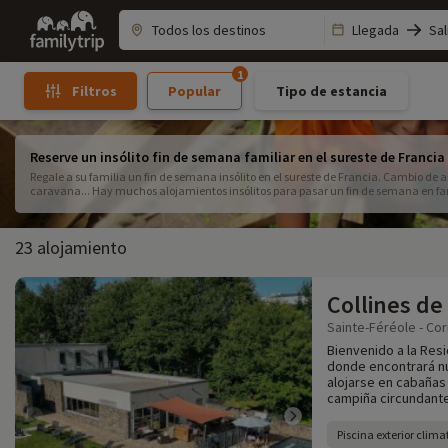
Family
Llegada
Sal
trip
1
Popular
Tipo de estancia
Filtros
Reserve un insólito fin de semana familiar en el sureste de Francia
Regale a su familia un fin de semana insólito en el sureste de Francia. Cambio de a
caravana... Hay muchos alojamientos insólitos para pasar un fin de semana en famil
23 alojamiento
Collines de
Sainte-Féréole - Cor
Bienvenido a la Resi
donde encontrará nu
alojarse en cabañas
campiña circundante
Piscina exterior clim