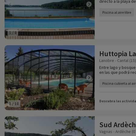
directo a la playa de
Piscina al aire libre
1
/
8
Huttopia La
Lanobre - Cantal (15)
Entre lago y bosque,
en las que podrá rec
Piscina cubierta al air
Descubra las activid
1
/
18
Sud Ardèc
Vagnas - Ardèche (0