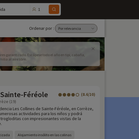
1
ida
Ordenar por :
ires garantizado. Escápese todo el año en tipi, cabaña,
ia al aire libre.
 Sainte-Féréole
(8.6/10)
rèze (19)
dencia Les Collines de Sainte-Féréole, en Corrèze,
merosas actividades para los niños y podrá
 trogloditas con impresionantes vistas de la
.
atizada
Alojamiento insólito en las colinas