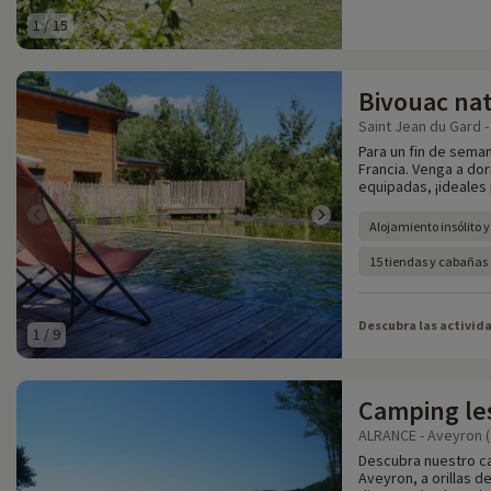
1
/
15
Bivouac na
Saint Jean du Gard -
Para un fin de seman
Francia. Venga a do
equipadas, ¡ideales 
Alojamiento insólito y
15 tiendas y cabañas 
Descubra las activid
1
/
9
Camping les
ALRANCE - Aveyron (
Descubra nuestro ca
Aveyron, a orillas d