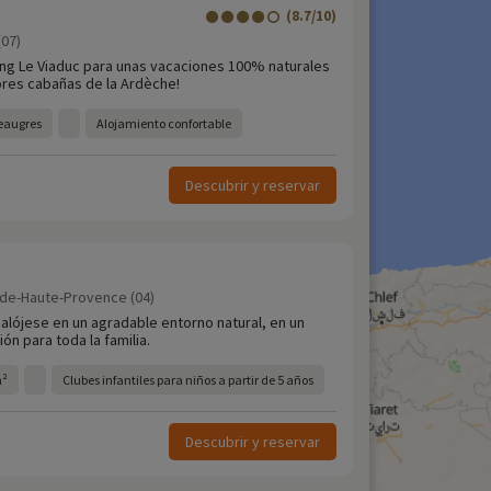
(8.7/10)
(07)
ing Le Viaduc para unas vacaciones 100% naturales
jores cabañas de la Ardèche!
Peaugres
Alojamiento confortable
Descubrir y reservar
-de-Haute-Provence (04)
, alójese en un agradable entorno natural, en un
n para toda la familia.
m²
Clubes infantiles para niños a partir de 5 años
Descubrir y reservar