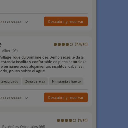
Descubrir y reservar
ades cercanas
e
(7.8/10)
 Allier (03)
el Village Toue du Domaine des Demoiselles le da la
estancia insólita y confortable en plena naturaleza
rse en numerosos alojamientos insólitos: cabañas,
todo, ¡toues sobre el agua!
nte equipado
Zona de relax
Minigranja y huerto
Descubrir y reservar
ades cercanas
(9/10)
 - Pyrénées-Orientales (66)