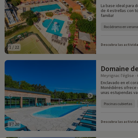
La base ideal para d
de 4 estrellas con 
familia!
Rocódromo en verano
Descubra las activid
1
/
22
Domaine de
Meyrignac l'église -
Enclavado en el cor
Monédières ofrece c
unas estupendas vac
Piscinas cubiertas
Descubra las activid
1
/
20