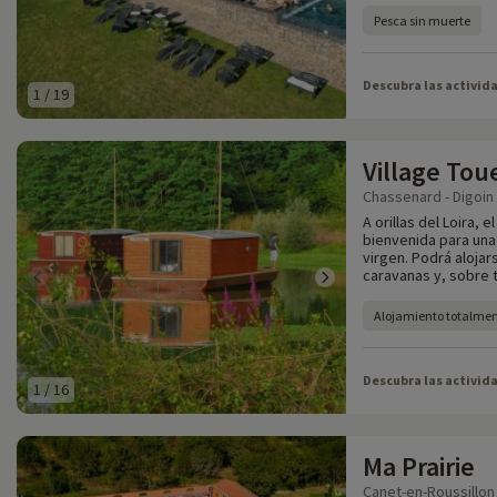
Pesca sin muerte
Descubra las activid
1
/
19
Village Tou
Chassenard - Digoin -
A orillas del Loira, 
bienvenida para una 
virgen. Podrá aloja
caravanas y, sobre 
Alojamiento totalme
Descubra las activid
1
/
16
Ma Prairie
Canet-en-Roussillon