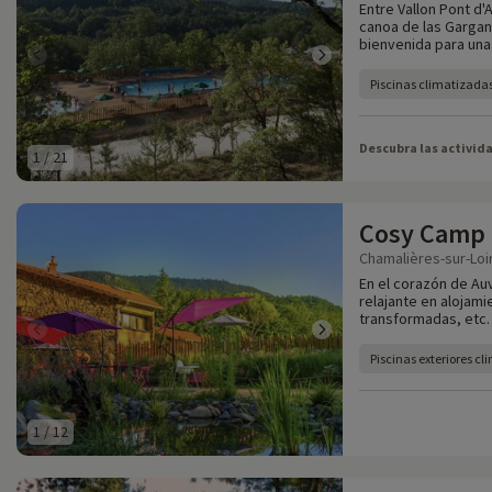
Entre Vallon Pont d'
canoa de las Gargan
bienvenida para una
Piscinas climatizada
Descubra las activid
1
/
21
Cosy Camp
Chamalières-sur-Loir
En el corazón de Auv
relajante en alojami
transformadas, etc.
Piscinas exteriores c
1
/
12