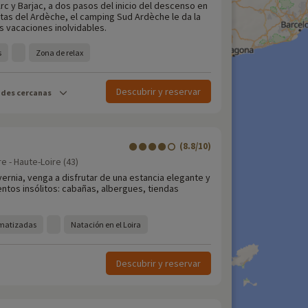
Arc y Barjac, a dos pasos del inicio del descenso en
tas del Ardèche, el camping Sud Ardèche le da la
s vacaciones inolvidables.
s
Zona de relax
Descubrir y reservar
ades cercanas
(8.8/10)
e - Haute-Loire (43)
ernia, venga a disfrutar de una estancia elegante y
entos insólitos: cabañas, albergues, tiendas
limatizadas
Natación en el Loira
Descubrir y reservar