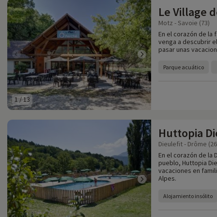
Le Village 
Motz - Savoie (73)
En el corazón de la 
venga a descubrir e
pasar unas vacacione
Parque acuático
1
/
13
Huttopia Di
Dieulefit - Drôme (26
En el corazón de la 
pueblo, Huttopia Die
vacaciones en famili
Alpes.
Alojamiento insólito