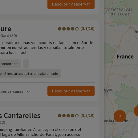
Descubrir y reservar
ture
(8.1/10)
 Gard (30)
a insólito o unas vacaciones en familia en el Sur de
rmir en nuestras tiendas y cabañas totalmente
para los niños!
 confortable
en 2 hectáreas de terreno ajardinado
Descubrir y reservar
ades cercanas
 Cantarelles
(8.5/10)
2
12)
mping familiar en Alrance, en el corazón del
el lago de Villefranche-de-Panat, ¡con acceso