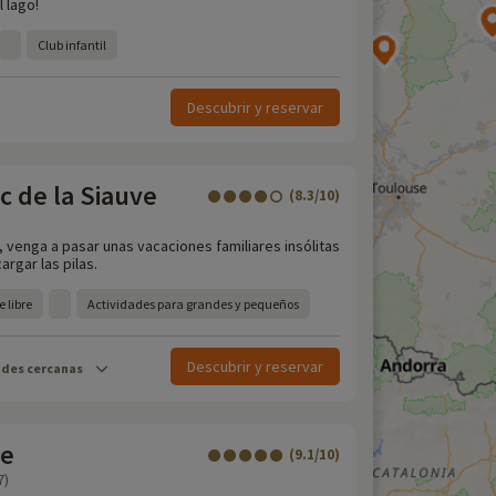
l lago!
Club infantil
Descubrir y reservar
c de la Siauve
(8.3/10)
 venga a pasar unas vacaciones familiares insólitas
argar las pilas.
e libre
Actividades para grandes y pequeños
Descubrir y reservar
ades cercanas
he
(9.1/10)
7)