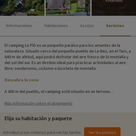
4 más fotos
Informaciónes
Habitaciones
Acceso
Servicios
El camping Le Plô es un pequeño paraíso para los amantes de la
naturaleza. Situado cerca del pequeño pueblo de Le Bez, en el Tarn, a
640 m de altitud, aquí podrá disfrutar del aire fresco de la montaña y
del sol del sur. Es un destino ideal para practicar actividades al aire
libre: senderismo, ciclismo o bicicleta de montaña.
Descubra la zona
A 400 m del pueblo, el camping está situado en un terreno
sombreado. Dispone de una piscina con piscina infantil, una zona de
juegos, un bar en verano, un bloque sanitario en el centro del
Más información sobre el alojamiento
camping, una sala de recreo y una lavandería.
Elija su habitación y paquete
El camping ofrece diferentes tipos de alojamiento en unas sesenta
parcelas. Si busca unas vacaciones totalmente desconectadas,
nuestros alquileres de tiendas y caravanas son justo lo que busca. Si
Introduzca sus criterios para ver las tarifas
Ver los precios