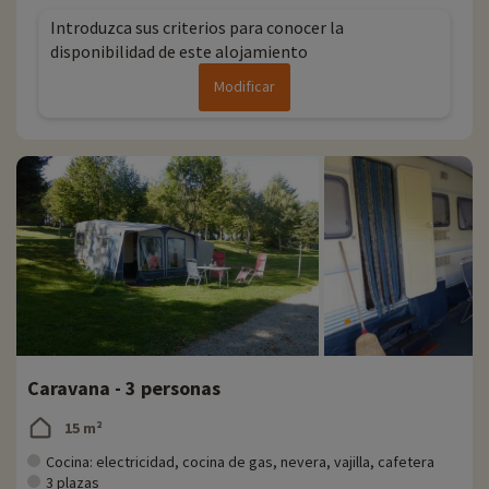
un depósito de pan.
Introduzca sus criterios para conocer la
disponibilidad de este alojamiento
Descubrir la región y las actividades en familia
Modificar
En los alrededores del camping encontrará numerosas rutas de
senderismo y bicicleta de montaña. Los aficionados a los deportes
náuticos pueden descender el Agoût en kayak desde Burlats, a 15
km.
A menos de 30 minutos, encontrará en toda la región numerosos
lugares de acrobranche (escalada de árboles), barranquismo,
escalada en roca y espeleología.
Cada año, en Familytrip descubrimos nuevas actividades familiares
cerca de nuestros alojamientos: zoo, acuario, etc. Si ya hemos
negociado actividades, se pueden reservar con descuento
directamente en línea después de haber elegido su alojamiento, ¡y
puede descubrirlas
haciendo clic aquí!
Caravana - 3 personas
Para más información
15 m²
- No se admiten animales
Cocina: electricidad, cocina de gas, nevera, vajilla, cafetera
3 plazas