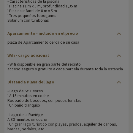
- Características de la piscina
' Piscina 11 m x 5 m, profundidad 1,35 m
' Piscina infantil de 8 m x 5 m
' Tres pequeños toboganes
Solarium con tumbonas
Aparcamiento - incluido en el precio
plaza de Aparcamiento cerca de su casa
Wifi - cargo adicional
- Wifi disponible en gran parte del recinto
acceso seguro y gratuito a cada parcela durante toda la estancia
Distancia Playa del lago
- Lago de St. Peyres
' A 15 minutos en coche
Rodeado de bosques, con pocos turistas
' Un baño tranquilo
- Lago de la Raviège
A 30 minutos en coche
' Un gran lago turístico con playas, prados, alquiler de canoas,
barcas, pedales, etc.