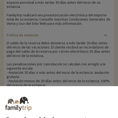
espacio personal a más tardar 30 días antes del inicio de su
estancia.
Familytrip realizará una preautorización electrónica del importe
total de su estancia. Consulte nuestras Condiciones Generales de
Venta y Uso del Sitio Web para más información.
Política de anulación
El saldo de la reserva debe abonarse a más tardar 30 días antes
del inicio de las vacaciones. El cliente recibirá un recordatorio de
pago del saldo de la reserva por correo electrónico 35 días antes
del inicio de la estancia.
Las penalizaciones por cancelación se calculan con arreglo a la
siguiente escala:
- Anulación 30 días o más antes del inicio de la estancia: anulación
gratuita.
- Anulación menos de 30 días antes del inicio de la estancia: 100%
del precio de la estancia.
Familytrip le recomienda contratar un seguro de anulación con su
socio AREAS Assurances. Contrátelo en el momento de la reserva
o en las 24 horas siguientes por teléfono.