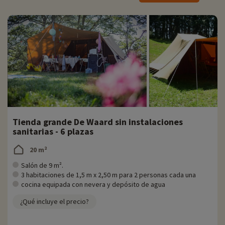
le gusta la comodidad y la modernidad, le recomendamos los
alojamientos ecológicos, con capacidad para 6 personas.
Actividades familiares in situ
Para obtener información precisa sobre las actividades disponibles in
situ (fechas de apertura, edades de los clubes, contenido de los
paquetes para bebés, etc.),
haga clic aquí.
No hay nada como un chapuzón en la piscina para refrescarse en un
caluroso día de verano. Los más pequeños podrán disfrutar de la
piscina infantil con total seguridad.
Tienda grande De Waard sin instalaciones
Y eso no es todo: los niños pueden divertirse en la zona de juegos,
sanitarias - 6 plazas
equipada con areneros, columpios y toboganes. Podrán practicar su
deporte favorito en el campo polideportivo y sudar en las camas
20 m²
elásticas.
Salón de 9 m².
Una noche a la semana, en verano, se organiza una gran hoguera para
3 habitaciones de 1,5 m x 2,50 m para 2 personas cada una
las familias. Para los niños, es la ocasión de asar unos malvaviscos.
cocina equipada con nevera y depósito de agua
¿Qué incluye el precio?
El restaurante
En verano hay un pequeño servicio de bocadillos para llevar, así como