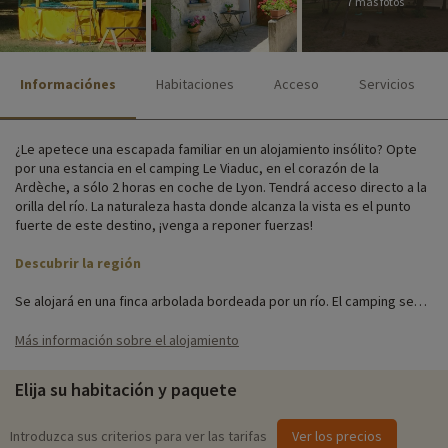
7 más fotos
Informaciónes
Habitaciones
Acceso
Servicios
¿Le apetece una escapada familiar en un alojamiento insólito? Opte
por una estancia en el camping Le Viaduc, en el corazón de la
Ardèche, a sólo 2 horas en coche de Lyon. Tendrá acceso directo a la
orilla del río. La naturaleza hasta donde alcanza la vista es el punto
fuerte de este destino, ¡venga a reponer fuerzas!
Descubrir la región
Se alojará en una finca arbolada bordeada por un río. El camping se
extiende a lo largo de 3 hectáreas y ofrece 26 unidades de alquiler,
incluidos alojamientos insólitos como cabañas encaramadas, cocos
Más información sobre el alojamiento
dulces e incluso yurtas.
Elija su habitación y paquete
Actividades familiares in situ
Para obtener información precisa sobre las actividades disponibles in
Introduzca sus criterios para ver las tarifas
Ver los precios