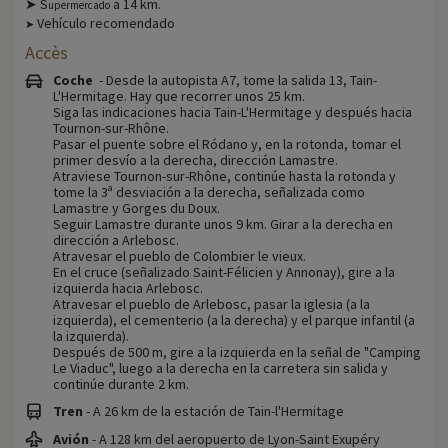
➤ S
a 14 km.
upermercado
Vehículo recomendado
➤
Accès
Coche
- Desde la autopista A7, tome la salida 13, Tain-
L'Hermitage. Hay que recorrer unos 25 km.
Siga las indicaciones hacia Tain-L'Hermitage y después hacia
Tournon-sur-Rhône.
Pasar el puente sobre el Ródano y, en la rotonda, tomar el
primer desvío a la derecha, dirección Lamastre.
Atraviese Tournon-sur-Rhône, continúe hasta la rotonda y
tome la 3ª desviación a la derecha, señalizada como
Lamastre y Gorges du Doux.
Seguir Lamastre durante unos 9 km. Girar a la derecha en
dirección a Arlebosc.
Atravesar el pueblo de Colombier le vieux.
En el cruce (señalizado Saint-Félicien y Annonay), gire a la
izquierda hacia Arlebosc.
Atravesar el pueblo de Arlebosc, pasar la iglesia (a la
izquierda), el cementerio (a la derecha) y el parque infantil (a
la izquierda).
Después de 500 m, gire a la izquierda en la señal de "Camping
Le Viaduc", luego a la derecha en la carretera sin salida y
continúe durante 2 km.
Tren
- A 26 km de la estación de Tain-l'Hermitage
Avión
- A 128 km del aeropuerto de Lyon-Saint Exupéry