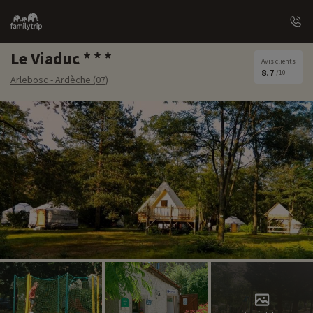
Family
trip
Le Viaduc
Avis clients
8.7
/10
Arlebosc - Ardèche (07)