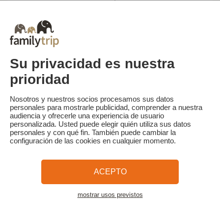
- Aparcamiento frente a la recepción del camping
' 1 vehículo por parcela
' Segundo vehículo disponible con coste adicional
Internet / Wifi - incluido en el precio
Acceso Wi-Fi gratuito en la terraza
Su privacidad es nuestra
prioridad
Otros
Bar
' Pan y bollería frescos todas las mañanas (por encargo)
Nosotros y nuestros socios procesamos sus datos
' Bloque sanitario renovado, accesible para personas con
personales para mostrarle publicidad, comprender a nuestra
movilidad reducida
audiencia y ofrecerle una experiencia de usuario
' Zona de juegos con mesa de ping-pong, cama elástica, campo
personalizada. Usted puede elegir quién utiliza sus datos
de petanca, redes de bádminton y voleibol, juegos de mesa,
personales y con qué fin. También puede cambiar la
biblioteca, pista de tenis local (a 2 km)
configuración de las cookies en cualquier momento.
Lavadora
Alquiler de plancha de gas, nevera pequeña (a reservar,
existencias limitadas)
ACEPTO
mostrar usos previstos
Políticas de alojamiento
Ver el alojamiento