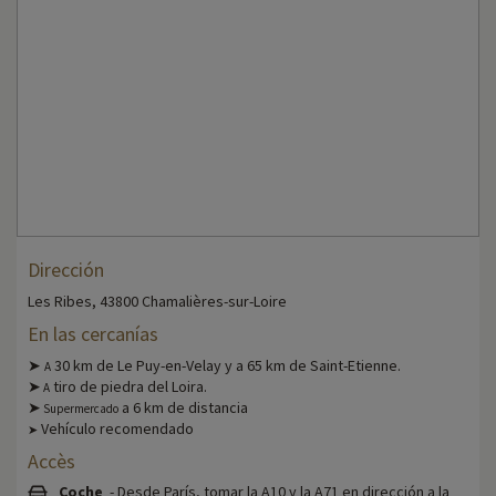
Dirección
Les Ribes, 43800 Chamalières-sur-Loire
En las cercanías
➤
30 km de Le Puy-en-Velay y a 65 km de Saint-Etienne.
A
➤
tiro de piedra del Loira.
A
➤
a 6 km de distancia
Supermercado
Vehículo recomendado
➤
Accès
Coche
- Desde París, tomar la A10 y la A71 en dirección a la