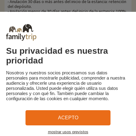
- Anulación 30 días o más antes del inicio de la estancia: retención
del depósito.
- Anulación menos de 30 días antes del inicio de la estancia: 100%
del precio de la estancia.
Familytrip le recomienda contratar un seguro de anulación con su
socio AREAS Assurances. Suscribir en el momento de la reserva o
en las 24 horas siguientes a la reserva por teléfono.
Su privacidad es nuestra
prioridad
Familytrip
© 2026 Familytrip
¿Quiénes somos?
Condiciones generales y política de privacidad
Nosotros y nuestros socios procesamos sus datos
personales para mostrarle publicidad, comprender a nuestra
Lo que la prensa dice de nosotros
Socios
FAQ
Blog
Mapa del sitio
audiencia y ofrecerle una experiencia de usuario
personalizada. Usted puede elegir quién utiliza sus datos
personales y con qué fin. También puede cambiar la
Pago seguro
dirigido por Sooyoos
configuración de las cookies en cualquier momento.
Llámenos al
¿Necesitas ayuda?
ACEPTO
09 72 26 99 33
mostrar usos previstos