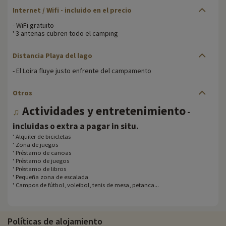
Internet / Wifi - incluido en el precio
- WiFi gratuito
' 3 antenas cubren todo el camping
Distancia Playa del lago
- El Loira fluye justo enfrente del campamento
Otros
Actividades y entretenimiento
♫
-
.
incluidas o extra a pagar in situ
' Alquiler de bicicletas
' Zona de juegos
' Préstamo de canoas
' Préstamo de juegos
' Préstamo de libros
' Pequeña zona de escalada
' Campos de fútbol, voleibol, tenis de mesa, petanca...
Políticas de alojamiento