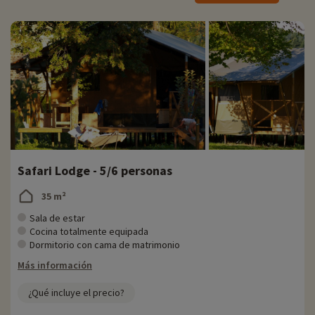
Actividades familiares in situ
Para obtener información precisa sobre las actividades disponibles in
situ (fechas de apertura, edades de los clubes, contenido de los
paquetes para bebés, etc.),
¡haga clic aquí!
En el Cosy Camp, disfrutará de una piscina exterior climatizada, con
una piscina infantil para los más pequeños. Es la manera perfecta de
relajarse después de un gran día fuera. También dispone de una zona
de relajación con piscina cubierta climatizada, bañera de
hidromasaje, natación contracorriente y música.
Safari Lodge - 5/6 personas
También hay un parque infantil, campo de fútbol, pista de voleibol,
campo de petanca, mesas de ping pong, canoas, juegos, libros, así
35 m²
como un pequeño accrobranche y bicicletas para mantenerte
ocupado durante toda tu estancia.
Sala de estar
Cocina totalmente equipada
El restaurante
Dormitorio con cama de matrimonio
Más información
CosyCamp sólo trabaja con productores locales y ofrece comida de
temporada y ecológica.
¿Qué incluye el precio?
Descubra la región y las actividades familiares