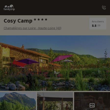
Family
trip
Cosy Camp
Avis clients
8.8
/10
Chamalières-sur-Loire - Haute-Loire (43)