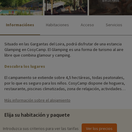
8 más fotos
Informaciónes
Habitaciones
Acceso
Servicios
Situado en las Gargantas del Loira, podrá disfrutar de una estancia
Glamping en CosyCamp. El Glamping es una forma de turismo al aire
libre que combina glamour y camping.
Descubra los lugares
El campamento se extiende sobre 4,5 hectáreas, todas peatonales,
por lo que es seguro para los niños. CosyCamp dispone de hoguera,
restaurante, piscinas climatizadas, zona de relajación, actividades
familiares, aparcamiento y Wi-Fi.
Más información sobre el alojamiento
Te alojarás en cómodos alojamientos atípicos totalmente equipados:
Safari Lodge, Cottage, Cabin, Tent, Roulotte... Es toda una experiencia
Elija su habitación y paquete
que disfrutarás en Cosy Camp. Y si sois una familia numerosa, no lo
dudes: ¡en algunos de nuestros alojamientos pueden dormir hasta 8
personas!
Introduzca sus criterios para ver las tarifas
Ver los precios