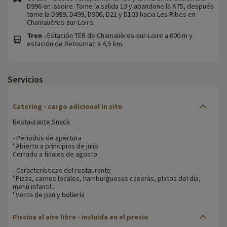
D996 en Issoire. Tome la salida 13 y abandone la A75, después
tome la D999, D499, D906, D21 y D103 hacia Les Ribes en
Chamalières-sur-Loire.
Tren
- Estación TER de Chamalières-sur-Loire a 800 m y
estación de Retournac a 4,5 km.
Servicios
Catering - cargo adicional in situ
Restaurante Snack
- Periodos de apertura
' Abierto a principios de julio
Cerrado a finales de agosto
- Características del restaurante
' Pizza, carnes locales, hamburguesas caseras, platos del día,
menú infantil...
' Venta de pan y bollería
Piscina al aire libre - incluida en el precio