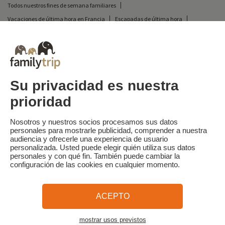
Todos nuestros fines de semana familiares
Vacaciones de última hora en Francia
Escapadas de última hora
Todas nuestras vacaciones familiares en Francia
Escapada insólita
Vacaciones en camping en Francia
Destinos
Vacaciones de esquí en Francia
Su privacidad es nuestra
prioridad
Familytrip
© 2026 Familytrip
¿Quiénes somos?
Condiciones generales y política de privacidad
Nosotros y nuestros socios procesamos sus datos
personales para mostrarle publicidad, comprender a nuestra
Lo que la prensa dice de nosotros
Socios
FAQ
Blog
Mapa del sitio
audiencia y ofrecerle una experiencia de usuario
personalizada. Usted puede elegir quién utiliza sus datos
personales y con qué fin. También puede cambiar la
Pago seguro
dirigido por Sooyoos
configuración de las cookies en cualquier momento.
Llámenos al
¿Necesitas ayuda?
ACEPTO
09 72 26 99 33
mostrar usos previstos