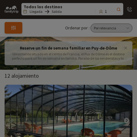
Family
trip
1
Llegada
Salida
Ordenar por :
Reserve un fin de semana familiar en Puy-de-Dôme
Idealmente situado en el centro de Francia, el Puy de Dôme es el destino
perfecto para un fin de semana en familia. Paraíso de los senderistas y los
amantes de las actividades al aire libre, nos encanta su exuberante paisaje
verde y sus relieves volcánicos. No olvide degustar las especialidades
locales, que harán las delicias de grandes y pequeños.
12 alojamiento