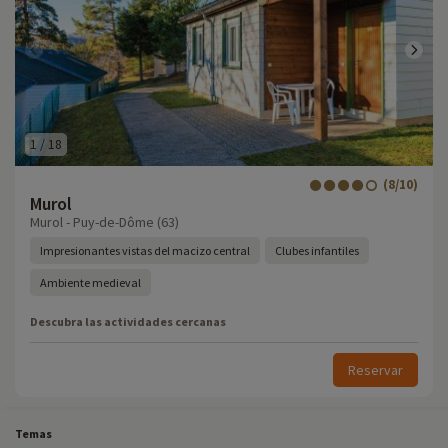
1
/
18
(8/10)
Murol
Murol - Puy-de-Dôme (63)
Impresionantes vistas del macizo central
Clubes infantiles
Ambiente medieval
Descubra las actividades cercanas
Reservar
Temas