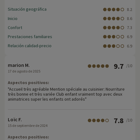
Situación geográfica
8.2
Inicio
8.6
Confort
7.3
Prestaciones familiares
6.9
Relación calidad-precio
6.9
9.7
marion M.
/10
17 de agosto de 2025
Aspectos positivos:
"Accueil très agréable Mention spéciale au cuisinier: Nourriture
très bonne et très variée Club enfant vraiment top avec deux
animatrices super les enfants ont adorés"
7.8
Loïc F.
/10
15 de septiembre de 2024
Aspectos positivos: