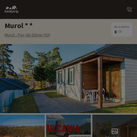
Family
trip
Murol
Avis clients
8
/10
Murol - Puy-de-Dôme (63)