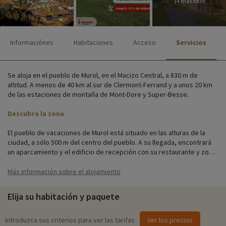
14 más fotos
Informaciónes
Habitaciones
Acceso
Servicios
Se aloja en el pueblo de Murol, en el Macizo Central, a 830 m de
altitud. A menos de 40 km al sur de Clermont-Ferrand y a unos 20 km
de las estaciones de montaña de Mont-Dore y Super-Besse.
Descubra la zona
El pueblo de vacaciones de Murol está situado en las alturas de la
ciudad, a sólo 500 m del centro del pueblo. A su llegada, encontrará
un aparcamiento y el edificio de recepción con su restaurante y zona
de animación.
Más información sobre el alojamiento
El establecimiento cuenta con más de 70 unidades de alojamiento.
Habitaciones para dos personas en edificios de 1 planta sin ascensor,
Elija su habitación y paquete
otras habitaciones para hasta cuatro personas en pabellones o
edificios de 1 planta sin ascensor. Todos los pisos disponen de
terraza privada y televisión.
Introduzca sus criterios para ver las tarifas
Ver los precios