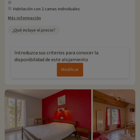
' 1 pista de trineo de acceso libre
Habitación con 2 camas individuales
Más información
¿Qué incluye el precio?
Introduzca sus criterios para conocer la
Para más información
disponibilidad de este alojamiento
- No se admiten animales
Modificar