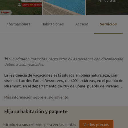
4 más fotos
Informaciónes
Habitaciones
Acceso
Servicios
🐩 S
e admiten
mascotas, cargo extra
♿
Las personas
con discapacidad
deben ir acompañadas.
La residencia de vacaciones está situada en plena naturaleza, con
vistas al Lac des Fades Besserves, de 400 hectáreas, en el pueblo de
Miremont, en el departamento de Puy de Dôme. pueblo de Miremont
en el departamento de Puy de Dôme. Un lugar ideal para explorar
volcanes, gargantas, lagos y ríos la cordillera de los Puys, patrimonio
Más información sobre el alojamiento
mundial de la UNESCO.
Elija su habitación y paquete
Te alojarás en apartamentos totalmente equipados para un máximo
de 5 personas. Podrás refrescarte en la piscina exterior de la
residencia. Para los amantes de la natación natural, el lago de Fades
Introduzca sus criterios para ver las tarifas
Ver los precios