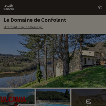
Family
trip
Le Domaine de Confolant
Miremont - Puy-de-Dôme (63)