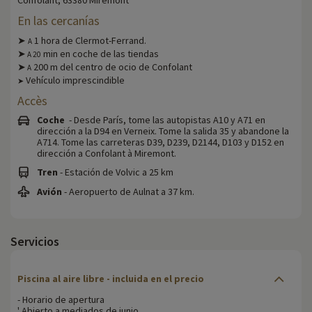
Confolant, 63380 Miremont
En las cercanías
➤
1 hora de Clermot-Ferrand.
A
➤
min en coche de las tiendas
A
20
➤
200 m del centro de ocio de Confolant
A
Vehículo imprescindible
➤
Accès
Coche
- Desde París, tome las autopistas A10 y A71 en
dirección a la D94 en Verneix. Tome la salida 35 y abandone la
A714. Tome las carreteras D39, D239, D2144, D103 y D152 en
dirección a Confolant à Miremont.
Tren
- Estación de Volvic a 25 km
Avión
- Aeropuerto de Aulnat a 37 km.
Servicios
Piscina al aire libre - incluida en el precio
- Horario de apertura
' Abierto a mediados de junio