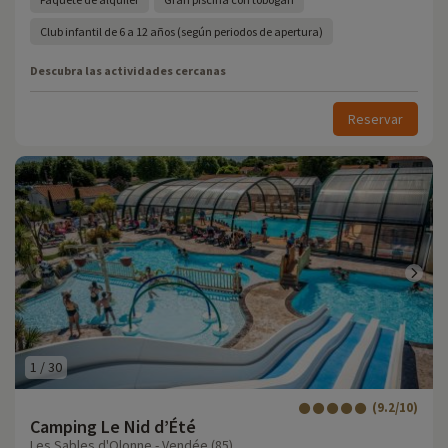
Club infantil de 6 a 12 años (según periodos de apertura)
Descubra las actividades cercanas
Reservar
1
/
30
(9.2/10)
Camping Le Nid d’Été
Les Sables d'Olonne - Vendée (85)