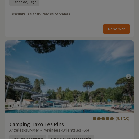
Zonas de juego
Descubra las actividades cercanas
Reservar
1
/
17
(9.1/10)
Camping Taxo Les Pins
Argelès-sur-Mer - Pyrénées-Orientales (66)
Paquete de alquiler
Gran piscina con tobogán