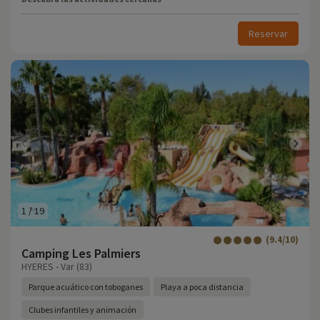
Reservar
1
/
19
(9.4/10)
Camping Les Palmiers
HYERES - Var (83)
Parque acuático con toboganes
Playa a poca distancia
Clubes infantiles y animación