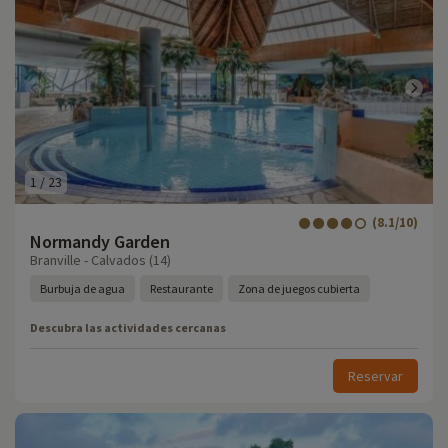
1
/
23
(8.1/10)
Normandy Garden
Branville - Calvados (14)
Burbuja de agua
Restaurante
Zona de juegos cubierta
Descubra las actividades cercanas
Reservar