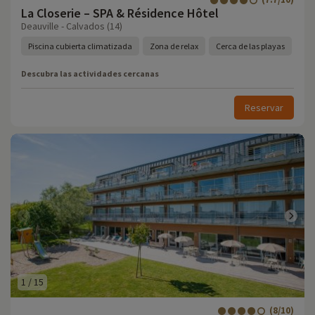
La Closerie – SPA & Résidence Hôtel
Deauville - Calvados (14)
Piscina cubierta climatizada
Zona de relax
Cerca de las playas
Descubra las actividades cercanas
Reservar
1
/
15
(8/10)