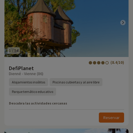
1
/
54
(8.4/10)
DefiPlanet
Dienné - Vienne (86)
Alojamientos insólitos
Piscinas cubiertas y al aire libre
Parque temático educativo
Descubra las actividades cercanas
Reservar