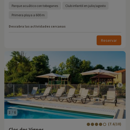
Parque acuático con toboganes
Club infantil en julio/agosto
Primera playa a 600 m
Descubra las actividades cercanas
Reservar
1
/
6
(7.6/10)
Clos des Vignes