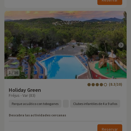
Reservar
1
/
36
(8.3/10)
Holiday Green
Fréjus - Var (83)
Parque acuático con toboganes
Clubes infantiles de 4 a 9 años
Descubra las actividades cercanas
Reservar