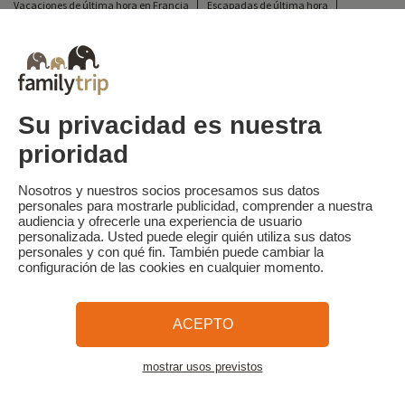
Vacaciones de última hora en Francia
Escapadas de última hora
Todas nuestras vacaciones familiares en Francia
Escapada insólita
Vacaciones en camping en Francia
Destinos
Vacaciones de esquí en Francia
Su privacidad es nuestra
prioridad
Familytrip
© 2026 Familytrip
¿Quiénes somos?
Condiciones generales y política de privacidad
Nosotros y nuestros socios procesamos sus datos
personales para mostrarle publicidad, comprender a nuestra
Lo que la prensa dice de nosotros
Socios
FAQ
Blog
Mapa del sitio
audiencia y ofrecerle una experiencia de usuario
personalizada. Usted puede elegir quién utiliza sus datos
personales y con qué fin. También puede cambiar la
Pago seguro
dirigido por Sooyoos
configuración de las cookies en cualquier momento.
Llámenos al
¿Necesitas ayuda?
ACEPTO
09 72 26 99 33
mostrar usos previstos
Ver el mapa