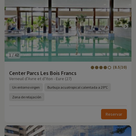
1
/
42
(8.5/10)
Center Parcs Les Bois Francs
Verneuil d’Avre et d’Iton - Eure (27)
Un entorno virgen
Burbuja acuatropical calentada a 29°C
Zona de relajación
Reservar