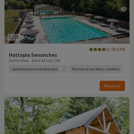
1
/
26
(8.1/10)
Huttopia Senonches
Senonches - Eure-et-Loir (28)
Spa forestal junto al estanque
Piscinas al aire libre y cubiertas
Reservar