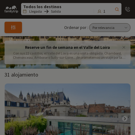
Family
trip
1
Llegada
Salida
Ordenar por :
Reserve un fin de semana en el Valle del Loira
Con sus 22 castillos, el Valle del Loira es una visita obligada. Chambord,
Chenonceau, Amboise o Sully-sur-Loire... ¡le prometemos un viaje por la
historia que no olvidará!
31 alojamiento