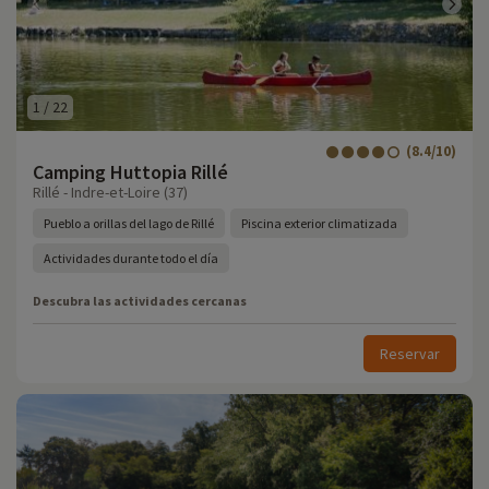
1
/
22
(8.4/10)
Camping Huttopia Rillé
Rillé - Indre-et-Loire (37)
Pueblo a orillas del lago de Rillé
Piscina exterior climatizada
Actividades durante todo el día
Descubra las actividades cercanas
Reservar