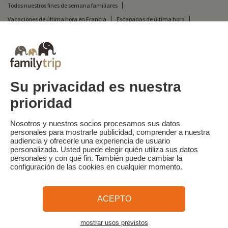
Todos nuestros fines de semana familiares
Vacaciones de última hora en Francia
Escapadas de última hora
Todas nuestras vacaciones familiares en Francia
Escapada insólita
Vacaciones en camping en Francia
Destinos
Vacaciones de esquí en Francia
Su privacidad es nuestra
prioridad
Familytrip
© 2026 Familytrip
¿Quiénes somos?
Condiciones generales y política de privacidad
Nosotros y nuestros socios procesamos sus datos
personales para mostrarle publicidad, comprender a nuestra
Lo que la prensa dice de nosotros
Socios
FAQ
Blog
Mapa del sitio
audiencia y ofrecerle una experiencia de usuario
personalizada. Usted puede elegir quién utiliza sus datos
personales y con qué fin. También puede cambiar la
Pago seguro
dirigido por Sooyoos
configuración de las cookies en cualquier momento.
Llámenos al
¿Necesitas ayuda?
ACEPTO
09 72 26 99 33
mostrar usos previstos