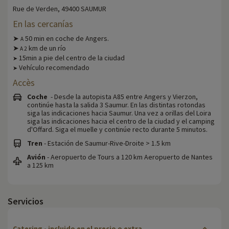
Rue de Verden, 49400 SAUMUR
En las cercanías
➤
50 min en coche de Angers.
A
➤
km de un río
A
2
15min a pie del centro de la ciudad
➤
Vehículo recomendado
➤
Accès
Coche
- Desde la autopista A85 entre Angers y Vierzon,
continúe hasta la salida 3 Saumur. En las distintas rotondas
siga las indicaciones hacia Saumur. Una vez a orillas del Loira
siga las indicaciones hacia el centro de la ciudad y el camping
d'Offard. Siga el muelle y continúe recto durante 5 minutos.
Tren
- Estación de Saumur-Rive-Droite > 1.5 km
Avión
- Aeropuerto de Tours a 120 km Aeropuerto de Nantes
a 125 km
Servicios
Catering - incluido en el precio o extra