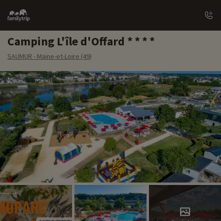
Family
trip
Camping L'île d'Offard
SAUMUR - Maine-et-Loire (49)