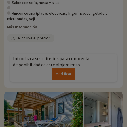
Cada año, en Familytrip descubrimos nuevas actividades familiares
Salón con sofá, mesa y sillas
cerca de los alojamientos: zoo, acuario, etc. Si ya hemos negociado
actividades, se pueden reservar con descuento directamente en
Rincón cocina (placas eléctricas, frigorífico/congelador,
línea una vez elegido el alojamiento, ¡y puede descubrirlas
haciendo
microondas, vajilla)
clic aquí!
Más información
Para más información
¿Qué incluye el precio?
- Se aceptan mascotas, con coste adicional
Introduzca sus criterios para conocer la
disponibilidad de este alojamiento
Modificar