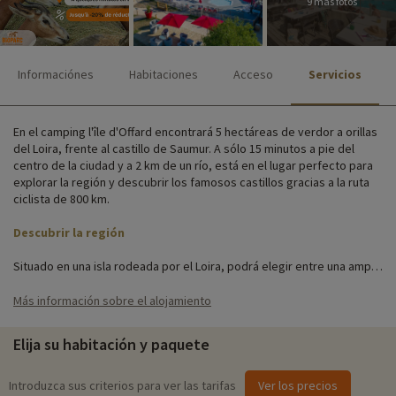
9 más fotos
Informaciónes
Habitaciones
Acceso
Servicios
En el camping l'île d'Offard encontrará 5 hectáreas de verdor a orillas
del Loira, frente al castillo de Saumur. A sólo 15 minutos a pie del
centro de la ciudad y a 2 km de un río, está en el lugar perfecto para
explorar la región y descubrir los famosos castillos gracias a la ruta
ciclista de 800 km.
Descubrir la región
Situado en una isla rodeada por el Loira, podrá elegir entre una amplia
gama de alojamientos que se adaptan a sus necesidades. Para una
estancia fuera de lo común, puede elegir un bungalow de lona
Más información sobre el alojamiento
reconvertido, o casas móviles y cabañas más tradicionales.
Elija su habitación y paquete
Actividades familiares in situ
Para obtener información precisa sobre las actividades disponibles in
Introduzca sus criterios para ver las tarifas
Ver los precios