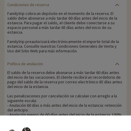
Condiciones de reserva
Familytrip cobra un depósito en el momento de la reserva. El
saldo debe abonarse a más tardar 60 días antes del inicio de la
estancia. Para pagar el saldo, el cliente debe conectarse a su
espacio personal a más tardar 65 días antes del inicio de su
estancia.
Familytrip preautorizará electrónicamente el importe total de la
estancia. Consulte nuestras Condiciones Generales de Venta y
Uso del Sitio Web para más información.
Política de anulación
El saldo de la reserva debe abonarse a más tardar 60 días antes
del inicio de las vacaciones. El cliente recibirá un recordatorio de
pago del saldo de la reserva por correo electrónico 65 días antes
del inicio de la estancia.
Las penalizaciones por cancelación se calculan con arreglo a la
siguiente escala:
- Anulación 60 días o más antes del inicio de la estancia: retención
del anticipo.
- Anulación menos de 60 días antes del inicio de la estancia: 100%
del precio de la estancia.
Familytrip le recomienda contratar un seguro de anulación con su