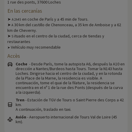
1 rue des ponts, 37600 Loches
En las cercanías
➤
en coche de París y a 45 min de Tours.
A 2h45
➤
30 km del castillo de Chenonceau, a 35 km de Amboise y a 62
A
km de Cheverny.
➤
ituado en el centro de la ciudad, cerca de tiendas y
S
restaurantes
Vehículo muy recomendable
➤
Accès
Coche
- Desde París, tome la autopista A6, después la A10 en
dirección a Nantes/Burdeos hasta Tours. Tomar la N143 hasta
Loches. Dirigirse hacia el centro de la ciudad, y en la rotonda
de la Place de la Marne, la residencia es visible. A
continuación, tome el quai de la filature, la residencia se
encuentra en el nº 1 de la rue des Ponts (después de la curva
a la izquierda).
Tren
- Estación de TGV de Tours o Saint Pierre des Corps a 42
km.
A continuación, traslado en taxi.
Avión
- Aeropuerto internacional de Tours Val de Loire (45
km).