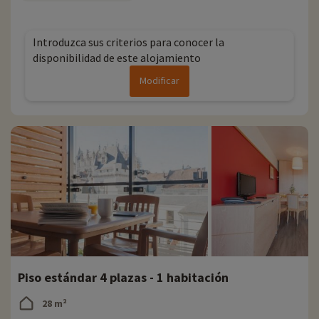
Sus hijos estarán encantados de descubrir las orillas del Loira en
bicicleta. Las riberas del Loira han sido acondicionadas
recientemente en exclusiva para los ciclistas. Los más aventureros
Introduzca sus criterios para conocer la
disfrutarán dejándose llevar por las corrientes del Loira en canoa o
disponibilidad de este alojamiento
barco. Es la ocasión perfecta para recargar las pilas en familia.
Modificar
En Familytrip descubrimos cada año nuevas actividades familiares
cerca de los alojamientos: zoo, acuario, etc. Si ya hemos negociado
actividades, se pueden reservar con descuento directamente en
línea una vez elegido el alojamiento, ¡y puede descubrirlas
haciendo
clic aquí!
Para más información
- Se aceptan mascotas, con coste adicional
- Personas con movilidad reducida, deben ir acompañadas
- Residencia gestionada por el grupo Pierre & Vacances
Piso estándar 4 plazas - 1 habitación
28 m²