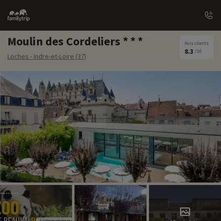
Family
trip
Moulin des Cordeliers
Avis clients
8.3
/10
Loches - Indre-et-Loire (37)