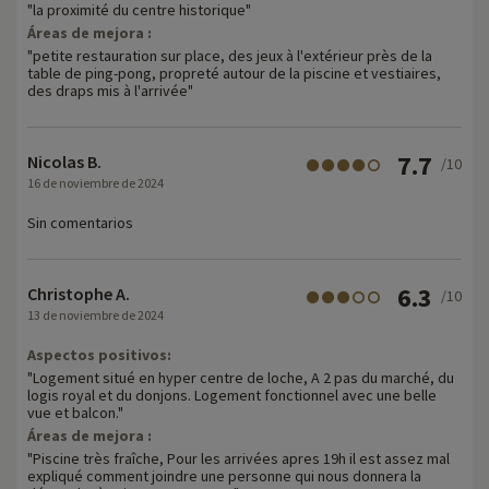
"la proximité du centre historique"
Áreas de mejora :
"petite restauration sur place, des jeux à l'extérieur près de la
table de ping-pong, propreté autour de la piscine et vestiaires,
des draps mis à l'arrivée"
7.7
Nicolas B.
/10
16 de noviembre de 2024
Sin comentarios
6.3
Christophe A.
/10
13 de noviembre de 2024
Aspectos positivos:
"Logement situé en hyper centre de loche, A 2 pas du marché, du
logis royal et du donjons. Logement fonctionnel avec une belle
vue et balcon."
Áreas de mejora :
"Piscine très fraîche, Pour les arrivées apres 19h il est assez mal
expliqué comment joindre une personne qui nous donnera la