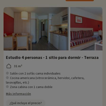
Para obtener información detallada sobre las actividades disponibles
in situ (fechas de apertura, edades de los clubes, contenido de los
paquetes para bebés, etc.),
¡haga clic aquí!
Para que tanto los niños como los padres se diviertan, la Résidence
le Moulin des Cordeliers dispone de una piscina semicubierta y
climatizada de 100 m². Hay tumbonas y sombrillas a disposición de los
que deseen relajarse.
Hay muchas actividades para niños y familias, como olimpiadas,
torneos deportivos, desafíos y animados aperitivos. Los padres
también pueden disfrutar de paseos, visitas culturales y talleres de
descubrimiento.
Estudio 4 personas - 1 sitio para dormir - Terraza
Para animar la jornada, la residencia cuenta con mesas de ping-pong y
31 m²
una zona infantil con divertidos juegos.
Salón con 2 sofás cama individuales
Descubrir la región y las actividades en familia
Cocina americana (vitrocerámica, hervidor, cafetera,
lavavajillas, etc.)
Si se aloja en Loches, estará cerca de Tours. En el programa: los
Zona cabina con 1 cama doble
castillos de Ussée, Azay le Rideau, Villandry y Langeais, así como el
Más información
acuario de Tours y el zoo de Beauval. Descubrimiento en familia
garantizado.
¿Qué incluye el precio?