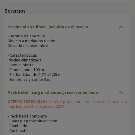
Servicios
Piscina al aire libre - incluida en el precio
- Horario de apertura
Abierto a mediados de abril
Cerrado en noviembre
- Características
Piscina climatizada
' Semicubierta
' Dimensiones 100 m²
' Profundidad de 0,75 a 1,35 m
' Tumbonas y sombrillas
Pack bebé - cargo adicional, reservar en línea
OFERTA ESPECIAL:
Pack bebé gratis para estancias de 2 noches o
más hasta el 31 de julio de 2024
- Pack bebé completo
' Cama plegable sin colchón
' Cambiador
' Cochecito