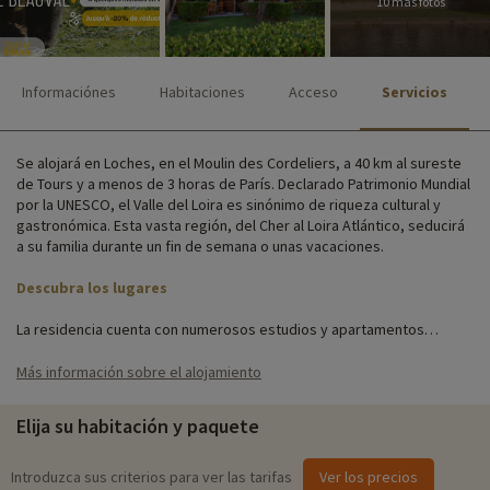
10 más fotos
Informaciónes
Habitaciones
Acceso
Servicios
Se alojará en Loches, en el Moulin des Cordeliers, a 40 km al sureste
de Tours y a menos de 3 horas de París. Declarado Patrimonio Mundial
por la UNESCO, el Valle del Loira es sinónimo de riqueza cultural y
gastronómica. Esta vasta región, del Cher al Loira Atlántico, seducirá
a su familia durante un fin de semana o unas vacaciones.
Descubra los lugares
La residencia cuenta con numerosos estudios y apartamentos
situados en antiguos molinos harineros o en edificios modernos que
respetan el patrimonio circundante. Todos los alojamientos disponen
Más información sobre el alojamiento
de cocina totalmente equipada, baño, balcón o terraza, muebles de
jardín y televisión.
Elija su habitación y paquete
Actividades familiares in situ
Introduzca sus criterios para ver las tarifas
Ver los precios