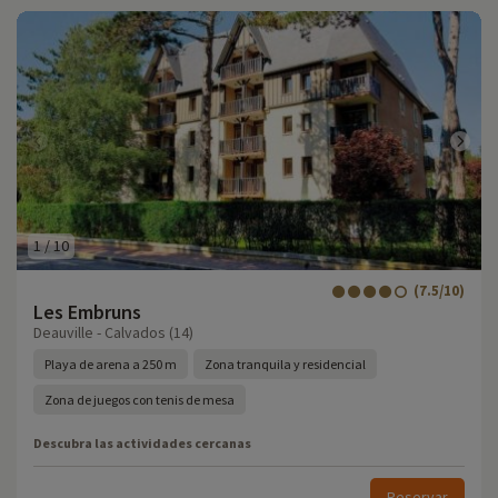
1
/
10
(7.5/10)
Les Embruns
Deauville - Calvados (14)
Playa de arena a 250 m
Zona tranquila y residencial
Zona de juegos con tenis de mesa
Descubra las actividades cercanas
Reservar