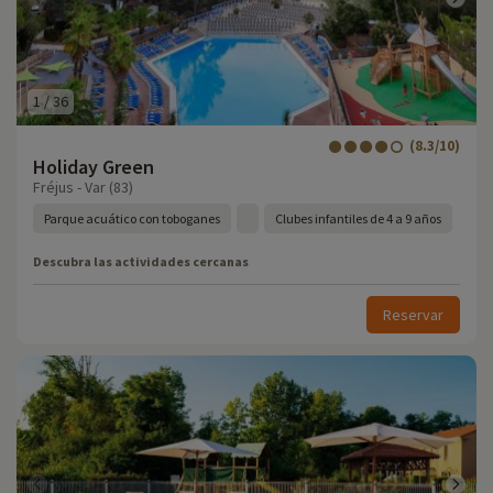
1
/
36
(8.3/10)
Holiday Green
Fréjus - Var (83)
Parque acuático con toboganes
Clubes infantiles de 4 a 9 años
Descubra las actividades cercanas
Reservar