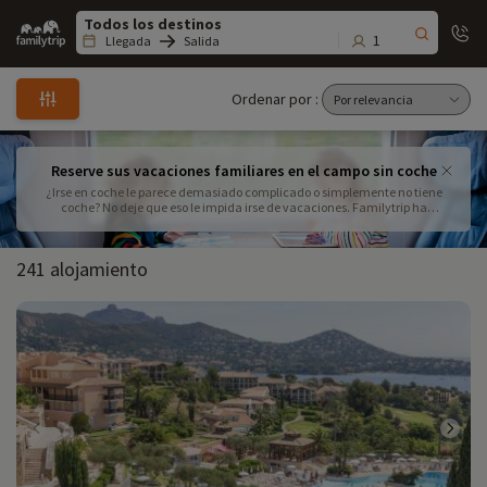
Family
trip
1
Llegada
Salida
Ordenar por :
Reserve sus vacaciones familiares en el campo sin coche
¿Irse en coche le parece demasiado complicado o simplemente no tiene
coche? No deje que eso le impida irse de vacaciones. Familytrip ha
seleccionado alojamientos en el campo fácilmente accesibles sin coche.
241 alojamiento