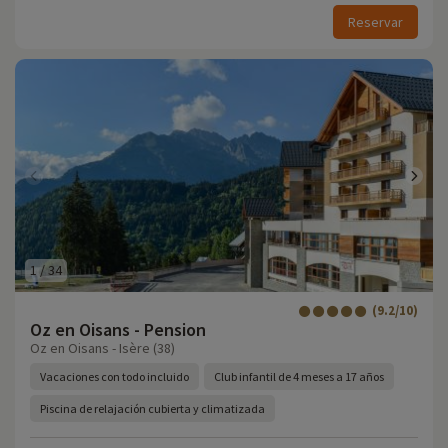
Reservar
1
/
34
(9.2/10)
Oz en Oisans - Pension
Oz en Oisans - Isère (38)
Vacaciones con todo incluido
Club infantil de 4 meses a 17 años
Piscina de relajación cubierta y climatizada