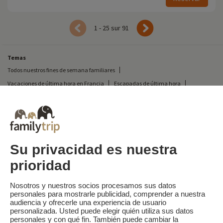
1 - 25 sur 91
Temas
Todos nuestros fines de semana familiares
Vacaciones de última hora en Francia
Escapadas de última hora
Todas nuestras vacaciones familiares en Francia
Escapada insólita
Vacaciones en camping en Francia
Destinos
Vacaciones de esquí en Francia
Su privacidad es nuestra
prioridad
Familytrip
© 2026 Familytrip
¿Quiénes somos?
Condiciones generales y política de privacidad
Nosotros y nuestros socios procesamos sus datos
personales para mostrarle publicidad, comprender a nuestra
Lo que la prensa dice de nosotros
Socios
FAQ
Blog
Mapa del sitio
audiencia y ofrecerle una experiencia de usuario
personalizada. Usted puede elegir quién utiliza sus datos
personales y con qué fin. También puede cambiar la
Pago seguro
dirigido por Sooyoos