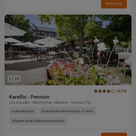
Reservar
1
/
18
(9/10)
Karellis - Pension
Les Karellis - Montricher Albanne - Savoie (73)
A pie de pistas
Club infantil de 4 meses a 17 años
Alquiler de bicicletas de montaña