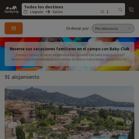
Family
trip
1
Llegada
Salida
Ordenar por :
Reserve sus vacaciones familiares en el campo con Baby-Club
¿Desea ir de vacaciones en familia con su bebé con toda tranquilidad?
Reserve uno de nuestros alojamientos en plena naturaleza equipados con
babyclub. Alojamientos en plena naturaleza, diseñados pensando en los
más pequeños, con equipamiento y profesionales de la puericultura para
que confíe sus hijos con total confianza.
91 alojamiento