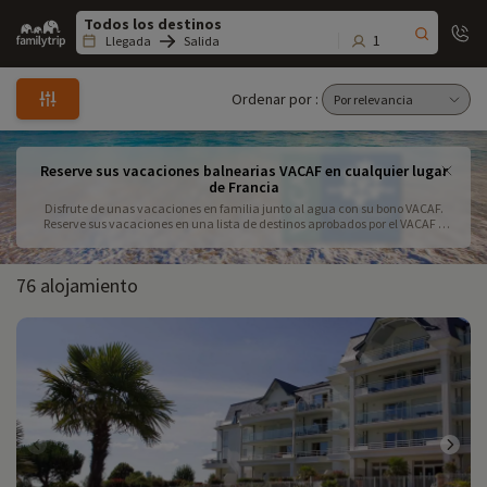
Family
trip
1
Llegada
Salida
Ordenar por :
Reserve sus vacaciones balnearias VACAF en cualquier lugar
de Francia
Disfrute de unas vacaciones en familia junto al agua con su bono VACAF.
Reserve sus vacaciones en una lista de destinos aprobados por el VACAF y
especialmente seleccionados por Familytrip. ¡Más de 60 sugerencias cerca
de la playa para hacer las delicias de toda la familia!
76 alojamiento