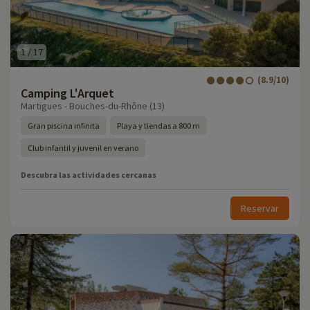
1
/
17
(8.9/10)
Camping L'Arquet
Martigues - Bouches-du-Rhône (13)
Gran piscina infinita
Playa y tiendas a 800 m
Club infantil y juvenil en verano
Descubra las actividades cercanas
Reservar