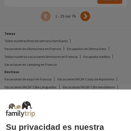
1 - 25 sur 76
Temas
Todos nuestros fines de semana familiares
Vacaciones de última hora en Francia
Escapadas de última hora
Todas nuestras vacaciones familiares en Francia
Escapada insólita
Vacaciones en camping en Francia
Destinos
Vacaciones de esquí en Francia
Vacaciones VACAF Costa de Aquitania
Vacaciones VACAF Côte Languedoc
Vacaciones VACAF Côte Vendéenne
VACAF Vacaciones en la Costa Atlántica
Vacaciones VACAF Costa Azul
Vacaciones VACAF Costa de Bretaña
Vacaciones VACAF Normandía y Costa Norte
Vacaciones VACAF junto al mar
Vacaciones VACAF Costa Mediterránea
Su privacidad es nuestra