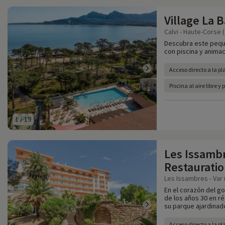
Village La 
Calvi - Haute-Corse 
Descubra este peque
con piscina y animac
Acceso directo a la pl
Piscina al aire libre y 
1
/
19
Les Issambr
Restaurati
Les Issambres - Var 
En el corazón del go
de los años 30 en r
su parque ajardinado
Acceso directo a la p