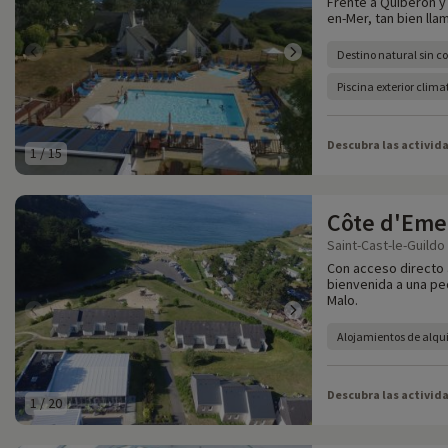
Frente a Quiberon y
en-Mer, tan bien llam
Destino natural sin c
Piscina exterior cli
Descubra las activid
1
/
15
Côte d'Eme
Saint-Cast-le-Guildo
Con acceso directo a
bienvenida a una pe
Malo.
Alojamientos de alqui
Descubra las activid
1
/
20