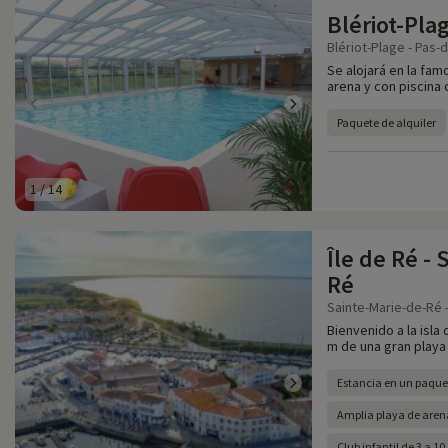
Blériot-Pla
Blériot-Plage - Pas-d
Se alojará en la fam
arena y con piscina 
Paquete de alquiler
1
/
14
Île de Ré -
Ré
Sainte-Marie-de-Ré 
Bienvenido a la isla 
m de una gran playa 
Estancia en un paquet
Amplia playa de arena
Club infantil de 3 a 1