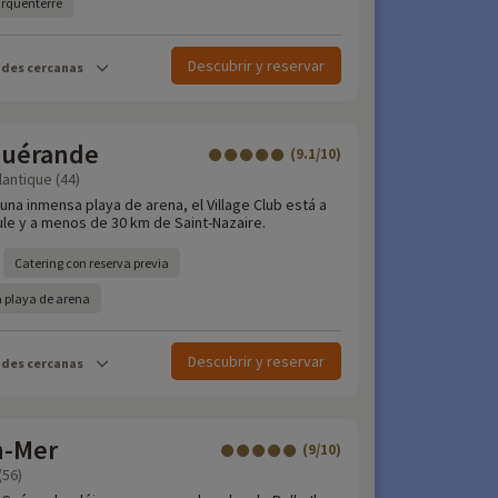
arquenterre
Descubrir y reservar
ades cercanas
Guérande
(9.1/10)
tlantique (44)
una inmensa playa de arena, el Village Club está a
ule y a menos de 30 km de Saint-Nazaire.
Catering con reserva previa
 playa de arena
Descubrir y reservar
ades cercanas
n-Mer
(9/10)
(56)