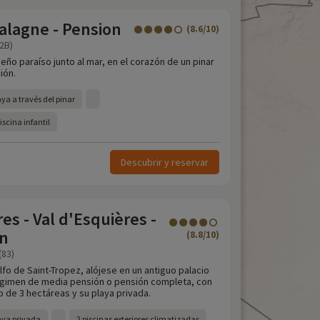
Balagne - Pension
(8.6/10)
(2B)
ño paraíso junto al mar, en el corazón de un pinar
ión.
aya a través del pinar
piscina infantil
Descubrir y reservar
es - Val d'Esquières -
on
(8.8/10)
(83)
lfo de Saint-Tropez, alójese en un antiguo palacio
égimen de media pensión o pensión completa, con
 de 3 hectáreas y su playa privada.
laya privada
2 piscinas exteriores climatizadas