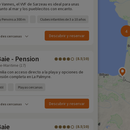
e Vannes, el VVF de Sarzeau es ideal para unas
unto al mar y los pueblecitos con encanto.
y Penvins a 300 m
Clubes infantiles de 3 a 10 años
4
Descubrir y reservar
ades cercanas
aie - Pension
(8.5/10)
e-Maritime (17)
milia con acceso directo a la playa y opciones de
sión completa en La Palmyre.
til
Playas cercanas
Descubrir y reservar
ades cercanas
Baie
(8.5/10)