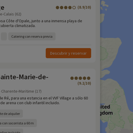
ge
(8.9/10)
e-Calais (62)
osa Côte d'Opale, junto a una inmensa playa de
cubierta climatizada.
Catering con reserva previa
Descubrir y reservar
 Sainte-Marie-de-
(9.2/10)
- Charente-Maritime (17)
de Ré, para una estancia en el VVF Village a sólo 60
de arena con club infantil incluido.
e de alquiler
 con socorrista a 60 m
0 años incluido