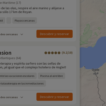
e-Maritime (17)
 de las olas, respire el aire marino y alójese a
, a sólo 17 km de Royan.
til
Playas cercanas
Descubrir y reservar
ades cercanas
nsion
(9.2/10)
tlantiques (64)
oterapia y espíritu surfero son las señas de
ón, ¡al igual que el complejo hotelero de Anglet!
ante las vacaciones escolares
Piscina al aire libre
 talasoterapia en las inmediaciones
Descubrir y reservar
ades cercanas