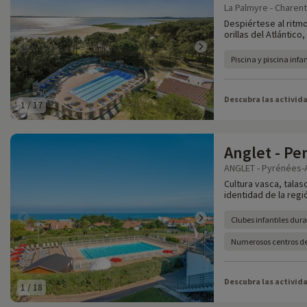
La Palmyre - Charent
Despiértese al ritmo
orillas del Atlántico
Piscina y piscina infan
Descubra las activid
1
/
17
Anglet - Pe
ANGLET - Pyrénées-A
Cultura vasca, talas
identidad de la regi
Clubes infantiles dur
Numerosos centros de
Descubra las activid
1
/
18