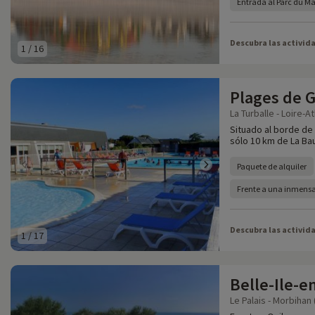
Entrada al Parc du M
Descubra las activid
1
/
16
Plages de 
La Turballe - Loire-A
Situado al borde de 
sólo 10 km de La Ba
Paquete de alquiler
Frente a una inmensa
Descubra las activid
1
/
17
Belle-Ile-e
Le Palais - Morbihan 