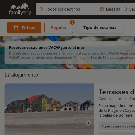
Family
Llegada
Sal
trip
2
Popular
Tipo de estancia
Filtros
Reservar vacaciones VACAF junto al mar
Disfrute de unas vacaciones en familia junto al agua con su bono VACAF. Reserve s
VACAF y especialmente seleccionados por Familytrip. Más de 60 propuestas cerca de 
de recursos y vaya de vacaciones a la playa con sus hijos cerca de los Pirineos y 
Atlántico, con actividades variadas para grandes y pequeños. Disfrute de unas va
garantizada.
17 alojamiento
Terrasses d
Cayeux sur mer - S
En un magnífico ento
de la Plage en Cayeu
la bahía de Somme.
Al pie de una playa de