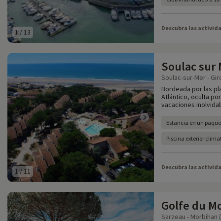
Descubra las activid
1
/
13
Soulac sur
Soulac-sur-Mer - Gir
Bordeada por las pla
Atlántico, oculta p
vacaciones inolvida
Estancia en un paquet
Piscina exterior clim
Descubra las activid
1
/
11
Golfe du M
Sarzeau - Morbihan (