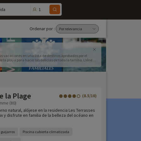
1
ida
Ordenar por :
us vacaciones en una lista de destinos aprobados por el
la playa para hacer las delicias de toda la familia. Llénese
de Bretaña. Una amplia oferta de alojamientos cerca del
caciones en familia con FamilyTrip para una felicidad pura
e la Plage
(8.5/10)
omme (80)
rno natural, alójese en la residencia Les Terrasses
x y disfrute en familia de la belleza del océano en
 guijarros
Piscina cubierta climatizada