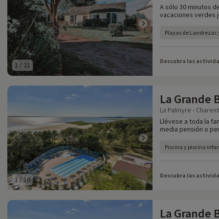
A sólo 30 minutos d
vacaciones verdes j
Playas de Landrezac 
Descubra las activid
1
/
21
La Grande B
La Palmyre - Charent
Llévese a toda la fa
media pensión o pen
Piscina y piscina infan
Descubra las activid
1
/
16
La Grande 