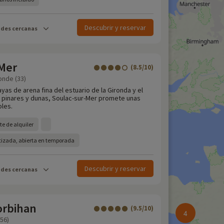
Descubrir y reservar
ades cercanas
 Mer
(8.5/10)
onde (33)
yas de arena fina del estuario de la Gironda y el
or pinares y dunas, Soulac-sur-Mer promete unas
bles.
e de alquiler
atizada, abierta en temporada
Descubrir y reservar
ades cercanas
orbihan
(9.5/10)
4
56)