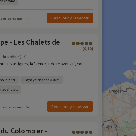
l en verano
Descubrir y reservar
ades cercanas
e - Les Chalets de
(9/10)
-du-Rhône (13)
nte a Martigues, la "Venecia de Provenza", con
ina infantil
Playa y tiendas a 300 m
 los chalets
Descubrir y reservar
ades cercanas
 du Colombier -