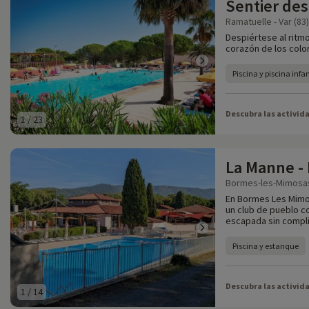
Sentier des
Ramatuelle - Var (83)
Despiértese al ritmo
corazón de los colo
Piscina y piscina infan
Descubra las activid
1
/
23
La Manne -
Bormes-les-Mimosas .
En Bormes Les Mimos
un club de pueblo c
escapada sin compl
Piscina y estanque
Descubra las activid
1
/
14