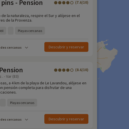
 pins - Pension
(7.6/10)
 de la naturaleza, respire el Sur y alójese en el
res de la Provenza.
til
Playas cercanas
Descubrir y reservar
ades cercanas
 Pension
(8.6/10)
 - Var (83)
as, a 4 km de la playa de Le Lavandou, alójese en
on pensión completa para disfrutar de una
icaciones.
Playas cercanas
Descubrir y reservar
ades cercanas