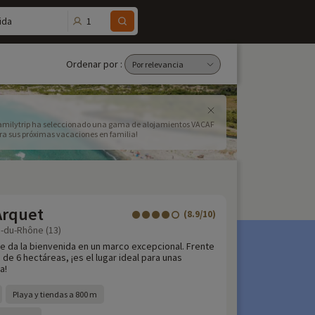
1
ida
Ordenar por :
 Familytrip ha seleccionado una gama de alojamientos VACAF
ara sus próximas vacaciones en familia!
Arquet
(8.9/10)
-du-Rhône (13)
le da la bienvenida en un marco excepcional. Frente
 de 6 hectáreas, ¡es el lugar ideal para unas
a!
Playa y tiendas a 800 m