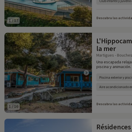
Club infantil y juveni
Descubra las activid
1
/
17
L'Hippocamp
la mer
Martigues - Bouches
Una escapada relaja
piscina y animación.
Piscina exterior y pisc
Aire acondicionado en
Descubra las activid
1
/
16
Résidences