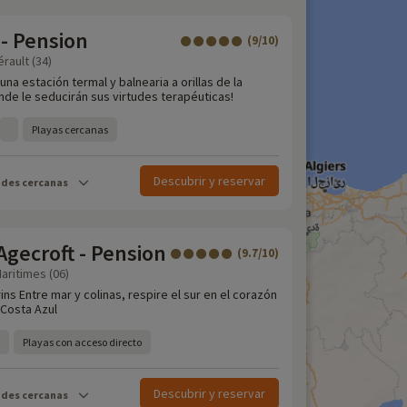
- Pension
(9/10)
érault (34)
una estación termal y balnearia a orillas de la
nde le seducirán sus virtudes terapéuticas!
Playas cercanas
Descubrir y reservar
ades cercanas
gecroft - Pension
(9.7/10)
aritimes (06)
rins Entre mar y colinas, respire el sur en el corazón
 Costa Azul
Playas con acceso directo
Descubrir y reservar
ades cercanas