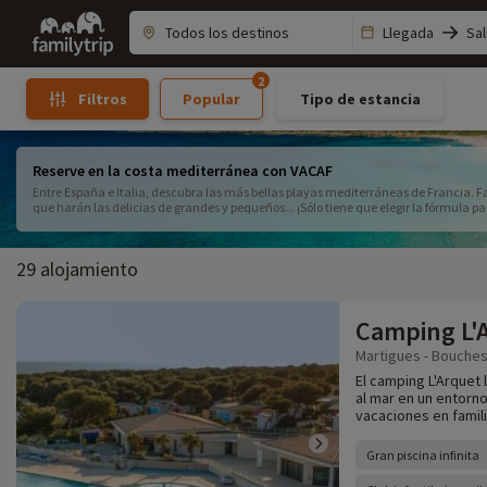
Family
Llegada
Sal
trip
2
Popular
Tipo de estancia
Filtros
Reserve en la costa mediterránea con VACAF
Entre España e Italia, descubra las más bellas playas mediterráneas de Francia.
que harán las delicias de grandes y pequeños... ¡Sólo tiene que elegir la fórmula p
29 alojamiento
Camping L'
Martigues - Bouches
El camping L'Arquet 
al mar en un entorno
vacaciones en famili
Gran piscina infinita