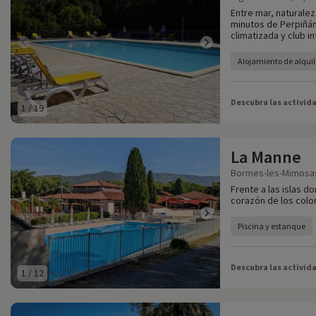
Entre mar, naturalez
minutos de Perpiñán
climatizada y club inf
Alojamiento de alquil
Descubra las activid
1
/
19
La Manne
Bormes-les-Mimosas .
Frente a las islas do
corazón de los colo
Piscina y estanque
Descubra las activid
1
/
12