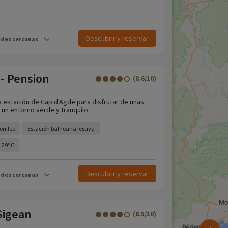
Descubrir y reservar
ades cercanas
- Pension
(8.6/10)
a estación de Cap d'Agde para disfrutar de unas
 un entorno verde y tranquilo.
veniles
Estación balnearia festiva
 29° C
Descubrir y reservar
ades cercanas
Sigean
(8.5/10)