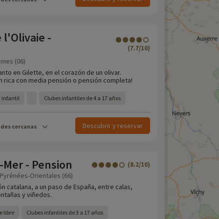
l'Olivaie -
(7.7/10)
times (06)
to en Gilette, en el corazón de un olivar.
n rica con media pensión o pensión completa!
 infantil
Clubes infantiles de 4 a 17 años
Descubrir y reservar
ades cercanas
-Mer - Pension
(8.2/10)
Pyrénées-Orientales (66)
ón catalana, a un paso de España, entre calas,
ntañas y viñedos.
e libre
Clubes infantiles de 3 a 17 años