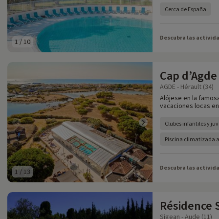
Cerca de España
Descubra las activid
1
/
10
Cap d’Agde 
AGDE - Hérault (34)
Alójese en la famos
vacaciones locas en
Clubes infantiles y ju
Piscina climatizada a
Descubra las activid
1
/
13
Résidence 
Sigean - Aude (11)