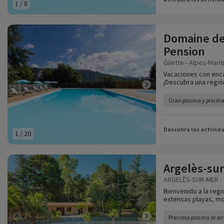
1
/
8
Domaine de 
Pension
Gilette - Alpes-Mari
Vacaciones con encan
¡Descubra una regió
Gran piscina y piscina
Descubra las activid
1
/
20
Argelès-sur
ARGELÈS-SUR-MER - 
Bienvenido a la regi
extensas playas, mo
Preciosa piscina al air