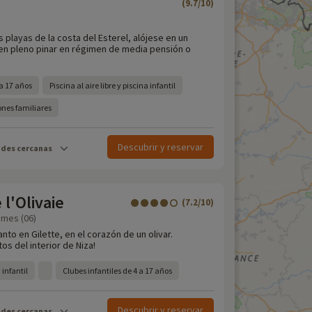
(9.7/10)
s playas de la costa del Esterel, alójese en un
en pleno pinar en régimen de media pensión o
 a 17 años
Piscina al aire libre y piscina infantil
ones familiares
Descubrir y reservar
ades cercanas
l'Olivaie
(7.2/10)
times (06)
to en Gilette, en el corazón de un olivar.
os del interior de Niza!
 infantil
Clubes infantiles de 4 a 17 años
Descubrir y reservar
ades cercanas