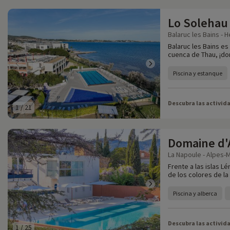
Lo Solehau 
Balaruc les Bains - H
Balaruc les Bains es 
cuenca de Thau, ¡do
Piscina y estanque
Descubra las activid
1
/
21
Domaine d'A
La Napoule - Alpes-M
Frente a las islas Lé
de los colores de la
Piscina y alberca
Descubra las activid
1
/
25