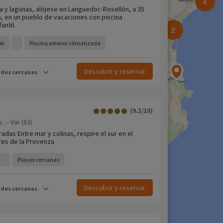
4
a y lagunas, alójese en Languedoc-Rosellón, a 35
, en un pueblo de vacaciones con piscina
antil.
2
er
Piscina exterior climatizada
Descubrir y reservar
ades cercanas
(9.3/10)
 - Var (83)
radas Entre mar y colinas, respire el sur en el
res de la Provenza
Playas cercanas
Descubrir y reservar
ades cercanas