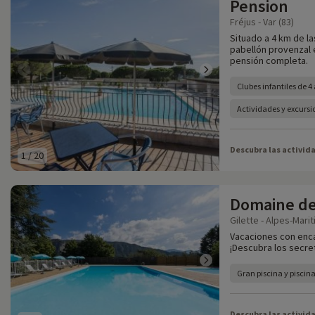
Pension
Fréjus - Var (83)
Situado a 4 km de la
pabellón provenzal 
pensión completa.
Clubes infantiles de 4
Actividades y excursi
Descubra las activid
1
/
20
Domaine de 
Gilette - Alpes-Mari
Vacaciones con encan
¡Descubra los secret
Gran piscina y piscina
Descubra las activid