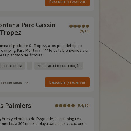
Descubrir y reservar
ntana Parc Gassin
 Tropez
(9/10)
mina el golfo de St-Tropez, a los pies del típico
 camping Parc Montana **** le da la bienvenida a un
eas plantado de árboles.
toda la familia
Parque acuático con tobogán
Descubrir y reservar
ades cercanas
s Palmiers
(9.4/10)
yères y el puerto de l'Ayguade, el camping Les
 puertas a 300 m de la playa para unas vacaciones