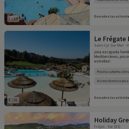
Descubra las activid
1
/
19
Le Frégate
Saint-Cyr Sur Mer - V
¡Una escapada famili
Mediterráneo, piscina
estrellas!
Piscina cubierta clim
Acceso directo a pie 
Descubra las activid
1
/
31
Holiday Gr
Fréjus - Var (83)