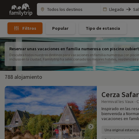
Family
Llegada
Sal
trip
Popular
Tipo de estancia
Filtros
Reservar unas vacaciones en familia numerosa con piscina cubier
Descubra todos nuestros destinos para vacaciones en familia numerosa con piscin
incluso en la ciudad, Familytrip ha seleccionado los mejores hoteles, residencias 
numerosas. Destinos para todo tipo de familias numerosas.
788 alojamiento
Cerza Safar
Hermival les Vaux - 
Inspirado en las res
bienvenida a Norman
vacaciones en famil
Una original estancia 