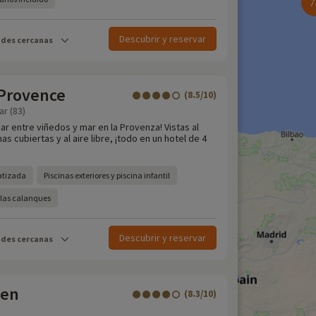
7
Descubrir y reservar
ades cercanas
 Provence
(8.5/10)
ar (83)
ar entre viñedos y mar en la Provenza! Vistas al
s cubiertas y al aire libre, ¡todo en un hotel de 4
atizada
Piscinas exteriores y piscina infantil
a las calanques
Descubrir y reservar
ades cercanas
een
(8.3/10)