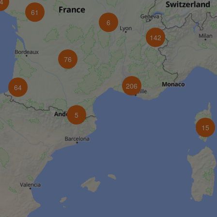
4
61
6
142
76
206
64
5
15