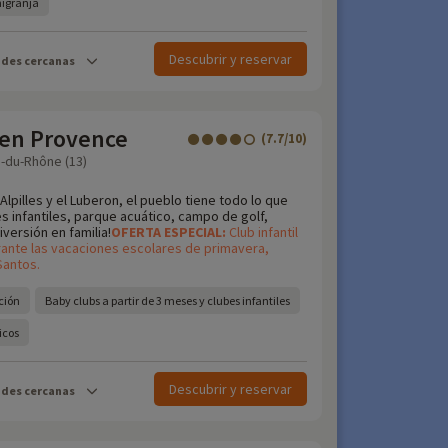
nigranja
Descubrir y reservar
ades cercanas
 en Provence
(7.7/10)
-du-Rhône (13)
Alpilles y el Luberon, el pueblo tiene todo lo que
s infantiles, parque acuático, campo de golf,
iversión en familia!
OFERTA
ESPECIAL:
Club infantil
urante las vacaciones escolares de primavera,
Santos.
ción
Baby clubs a partir de 3 meses y clubes infantiles
icos
Descubrir y reservar
ades cercanas