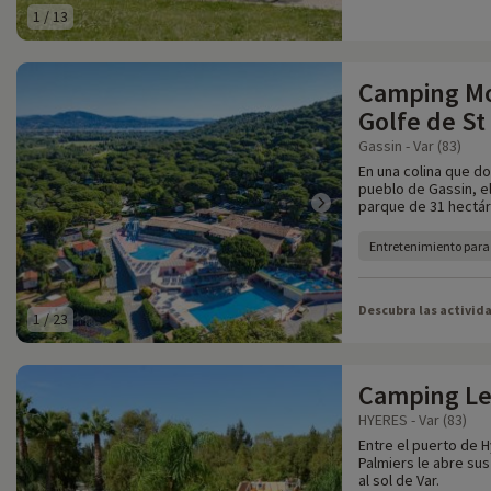
1
/
13
Camping Mo
Golfe de St
Gassin - Var (83)
En una colina que do
pueblo de Gassin, el
parque de 31 hectár
Entretenimiento para 
Descubra las activid
1
/
23
Camping Le
HYERES - Var (83)
Entre el puerto de H
Palmiers le abre sus
al sol de Var.