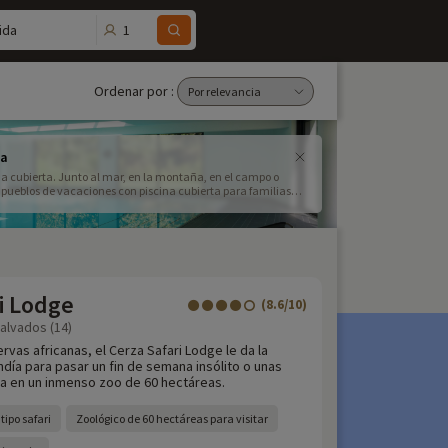
1
ida
Ordenar por :
ta
a cubierta. Junto al mar, en la montaña, en el campo o
y pueblos de vacaciones con piscina cubierta para familias
i Lodge
(8.6/10)
Calvados (14)
ervas africanas, el Cerza Safari Lodge le da la
día para pasar un fin de semana insólito o unas
ia en un inmenso zoo de 60 hectáreas.
tipo safari
Zoológico de 60 hectáreas para visitar