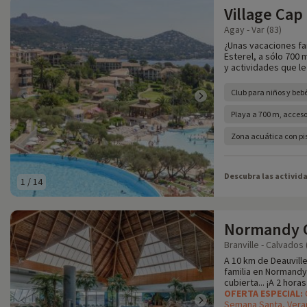
Village Cap
Agay - Var (83)
¿Unas vacaciones fa
Esterel, a sólo 700
y actividades que le
Club para niños y beb
Playa a 700 m, acceso 
Zona acuática con pis
Descubra las activid
1
/
14
Normandy 
Branville - Calvados 
A 10 km de Deauvill
familia en Normandy
cubierta... ¡A 2 hora
OFERTA ESPECIAL:
Semana Santa, Vera