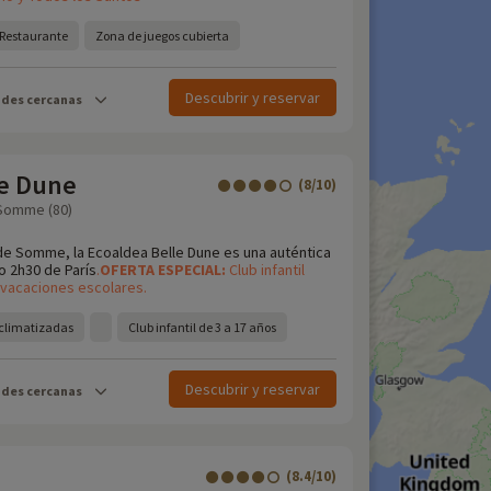
Restaurante
Zona de juegos cubierta
Descubrir y reservar
ades cercanas
le Dune
(8/10)
 Somme (80)
 de Somme, la Ecoaldea Belle Dune es una auténtica
o 2h30 de París
.
OFERTA
ESPECIAL:
Club infantil
s vacaciones escolares.
 climatizadas
Club infantil de 3 a 17 años
Descubrir y reservar
ades cercanas
(8.4/10)