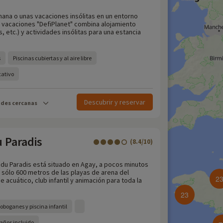
mana o unas vacaciones insólitas en un entorno
e vacaciones "DefiPlanet" combina alojamiento
 etc.) y actividades insólitas para una estancia
s
Piscinas cubiertas y al aire libre
cativo
Descubrir y reservar
ades cercanas
u Paradis
(8.4/10)
e du Paradis está situado en Agay, a pocos minutos
 sólo 600 metros de las playas de arena del
2
 acuático, club infantil y animación para toda la
23
oboganes y piscina infantil
2 años incluido