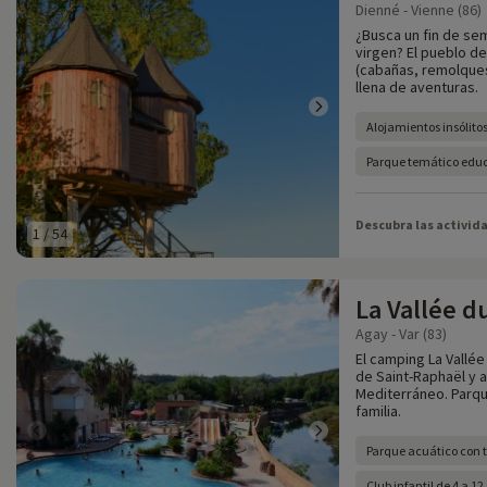
Dienné - Vienne (86)
¿Busca un fin de se
virgen? El pueblo d
(cabañas, remolques,
llena de aventuras.
Alojamientos insólito
Parque temático edu
Descubra las activid
1
/
54
La Vallée d
Agay - Var (83)
El camping La Vallé
de Saint-Raphaël y a
Mediterráneo. Parque
familia.
Parque acuático con t
Club infantil de 4 a 1