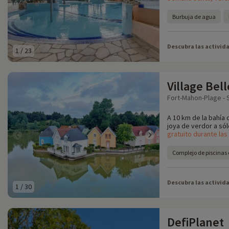
Burbuja de agua
Descubra las activid
1
/
23
Village Bel
Fort-Mahon-Plage -
A 10 km de la bahía
joya de verdor a sól
gratuito durante la
Complejo de piscinas
Descubra las activid
1
/
30
DefiPlanet