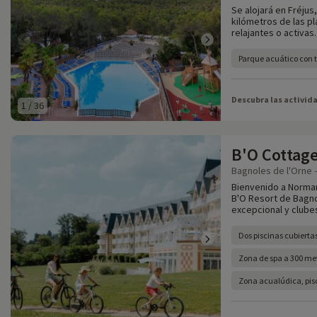
Se alojará en Fréjus
kilómetros de las p
relajantes o activas.
Parque acuático con 
Descubra las activid
1
/
36
B'O Cottag
Bagnoles de l'Orne -
Bienvenido a Norman
B'O Resort de Bagno
excepcional y clubes
Dos piscinas cubierta
Zona de spa a 300 met
Zona acualúdica, pisc