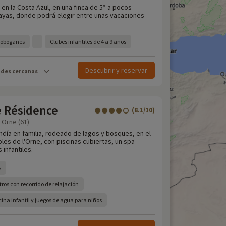
, en la Costa Azul, en una finca de 5* a pocos
layas, donde podrá elegir entre unas vacaciones
toboganes
Clubes infantiles de 4 a 9 años
Descubrir y reservar
ades cercanas
e Résidence
(8.1/10)
 Orne (61)
día en familia, rodeado de lagos y bosques, en el
les de l'Orne, con piscinas cubiertas, un spa
 infantiles.
s
ros con recorrido de relajación
ina infantil y juegos de agua para niños