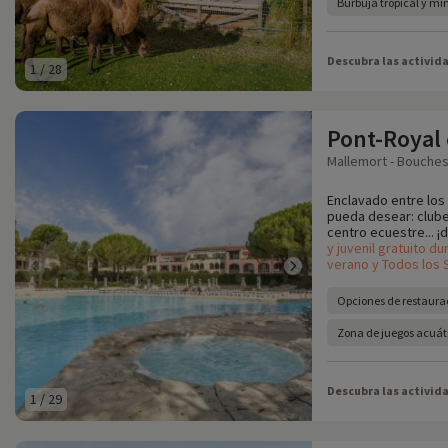
Burbuja tropical y mi
Descubra las activid
1
/
28
Pont-Royal
Mallemort - Bouches
Enclavado entre los 
pueda desear: clube
centro ecuestre... ¡d
y juvenil gratuito d
verano y Todos los 
Opciones de restaura
Zona de juegos acuát
Descubra las activid
1
/
29