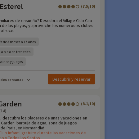
 Esterel
(7.5/10)
miliares de ensueño? Descubra el Village Club Cap
 m de las playas, y aproveche los numerosos clubes
 ofrece.
és de 3 meses a 17 años
a pie o en trenecito
cinas y juegos
Descubrir y reservar
ades cercanas
Garden
(8.1/10)
(14)
e, descubra los placeres de unas vacaciones en
 Garden: burbuja de agua, zona de juegos
s de París, en Normandía!
Club infantil gratuito durante las vacaciones de
no y Todos los Santos