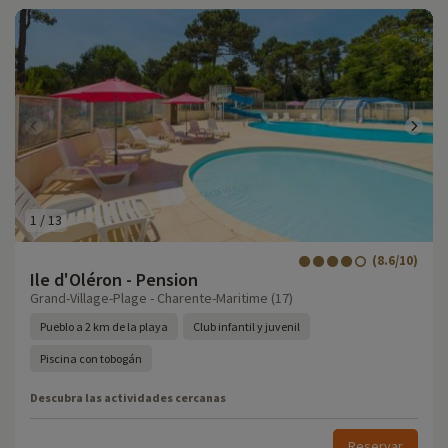
1
/
13
(8.6/10)
Ile d'Oléron - Pension
Grand-Village-Plage - Charente-Maritime (17)
Pueblo a 2 km de la playa
Club infantil y juvenil
Piscina con tobogán
Descubra las actividades cercanas
Reservar