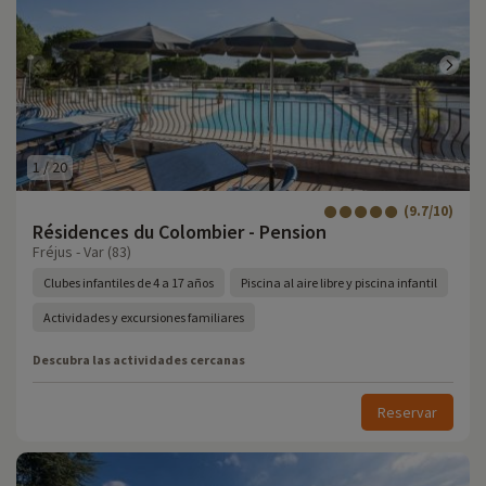
1
/
20
(9.7/10)
Résidences du Colombier - Pension
Fréjus - Var (83)
Clubes infantiles de 4 a 17 años
Piscina al aire libre y piscina infantil
Actividades y excursiones familiares
Descubra las actividades cercanas
Reservar