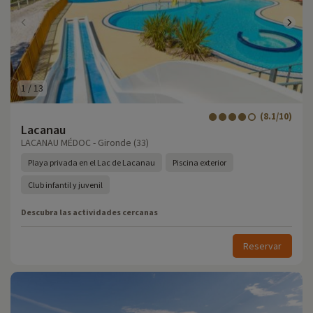
1
/
13
(8.1/10)
Lacanau
LACANAU MÉDOC - Gironde (33)
Playa privada en el Lac de Lacanau
Piscina exterior
Club infantil y juvenil
Descubra las actividades cercanas
Reservar