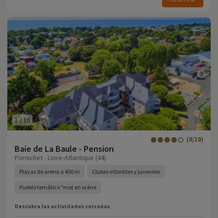
1
/
16
(8/10)
Baie de La Baule - Pension
Pornichet - Loire-Atlantique (44)
Playas de arena a 400 m
Clubes infantiles y juveniles
Pueblo temático "mot en scène
Descubra las actividades cercanas