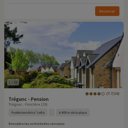
Reservar
1
/
21
(7.7/10)
Trégunc - Pension
Trégunc - Finistère (29)
Pueblo temático "celta
A 400 m de la playa
Descubra las actividades cercanas