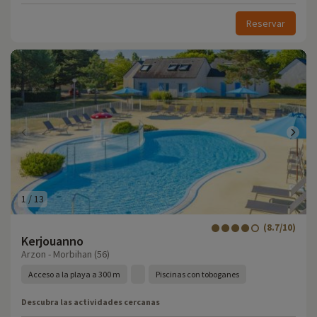
Reservar
1
/
13
(8.7/10)
Kerjouanno
Arzon - Morbihan (56)
Acceso a la playa a 300 m
Piscinas con toboganes
Descubra las actividades cercanas