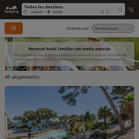
Family
trip
1
Llegada
Salida
Ordenar por :
Reservar hotel familiar con media pensión
Este año hemos decidido regalarnos una semana (o dos) en un hotel con
media pensión durante las vacaciones. Familytrip ha seleccionado los
mejores hoteles familiares con media pensión para pasar unas vacaciones
inolvidables. ¡Sólo tienes que poner los pies debajo de la mesa!
49 alojamiento