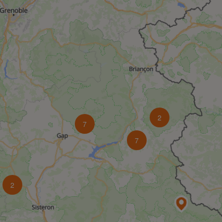
2
7
7
2