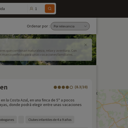
1
ida
Ordenar por :
iares que combinan naturaleza, relax y aventura. Con
el marco perfecto para unas vacaciones familiares
sde casas rurales para familias en Alpes de Alta Provenza
 actividades para niños en Alpes de Alta Provenza por
de ocio familiar como la accrobranche (escalada de árboles)
lora en familia los parques naturales de los Alpes de Alta
a tus vacaciones en la naturaleza de los Alpes de Alta
tica y virgen.
een
(8.3/10)
, en la Costa Azul, en una finca de 5* a pocos
layas, donde podrá elegir entre unas vacaciones
toboganes
Clubes infantiles de 4 a 9 años