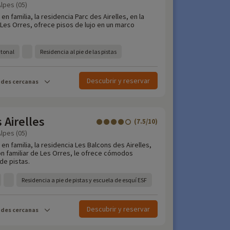
lpes (05)
n familia, la residencia Parc des Airelles, en la
 Les Orres, ofrece pisos de lujo en un marco
atonal
Residencia al pie de las pistas
Descubrir y reservar
ades cercanas
 Airelles
(7.5/10)
lpes (05)
en familia, la residencia Les Balcons des Airelles,
ón familiar de Les Orres, le ofrece cómodos
de pistas.
Residencia a pie de pistas y escuela de esquí ESF
Descubrir y reservar
ades cercanas