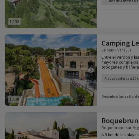
Clubes de 4 meses a 1
1
/
32
Camping Le
Le Muy - Var (83)
Entre el Verdon y la
mayores complejos a
toboganes y bañera
Playas costeras a 20 
Descubra las activid
1
/
28
Roquebrune
Roquebrune-sur-Arge
A 9 km de las playas