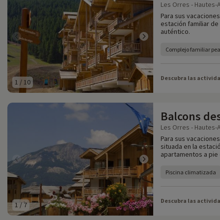
Les Orres - Hautes-A
Para sus vacaciones e
estación familiar de
auténtico.
Complejo familiar pe
Descubra las activid
1
/
10
Balcons des
Les Orres - Hautes-A
Para sus vacaciones 
situada en la estaci
apartamentos a pie 
Piscina climatizada
Descubra las activid
1
/
7