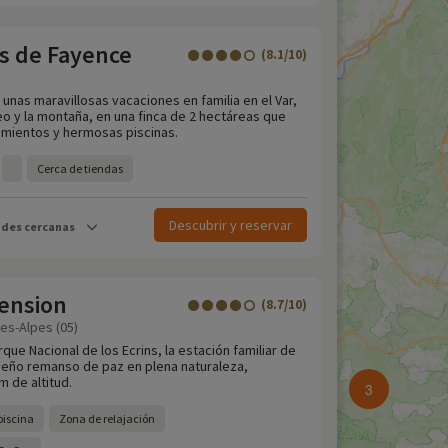
s de Fayence
(8.1/10)
 unas maravillosas vacaciones en familia en el Var,
eo y la montaña, en una finca de 2 hectáreas que
amientos y hermosas piscinas.
Cerca de tiendas
Descubrir y reservar
ades cercanas
Pension
(8.7/10)
es-Alpes (05)
rque Nacional de los Ecrins, la estación familiar de
eño remanso de paz en plena naturaleza,
 de altitud.
3
piscina
Zona de relajación