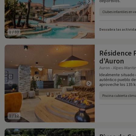
deportivos.
Clubes infantiles en 
Descubra las activid
1
/
33
Résidence 
d'Auron
Auron - Alpes-Mariti
Idealmente situado 
auténtico pueblo de
aproveche los 135 k
Piscina cubierta clim
1
/
12