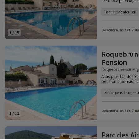
acceso a piscina, clu
Paquete de alquiler
Descubra las activid
1
/
15
Roquebrune
Pension
Roquebrune-sur-Arge
A las puertas de l'E
pensión o pensión co
Media pensión o pens
Descubra las activid
1
/
12
Parc des Air