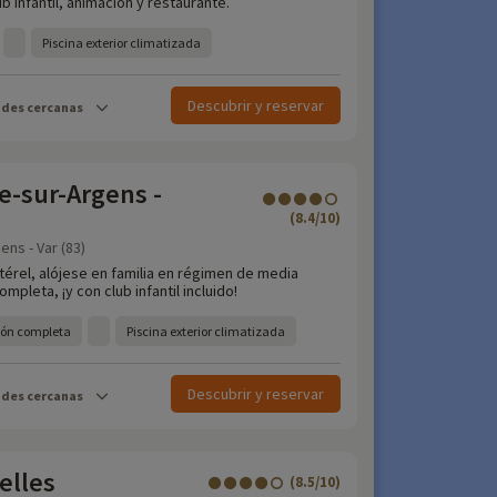
b infantil, animación y restaurante.
Piscina exterior climatizada
Descubrir y reservar
ades cercanas
-sur-Argens -
(8.4/10)
ns - Var (83)
stérel, alójese en familia en régimen de media
mpleta, ¡y con club infantil incluido!
ión completa
Piscina exterior climatizada
Descubrir y reservar
ades cercanas
elles
(8.5/10)