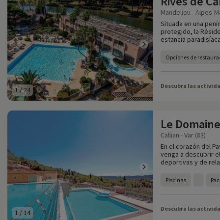
Rives de C
Mandelieu - Alpes-Ma
Situada en una penín
protegido, la Rési
estancia paradisíaca
Opciones de restaura
Descubra las activid
1
/
24
Le Domaine
Callian - Var (83)
En el corazón del Pa
venga a descubrir el
deportivas y de rela
Piscinas
Pac
Descubra las activid
1
/
14