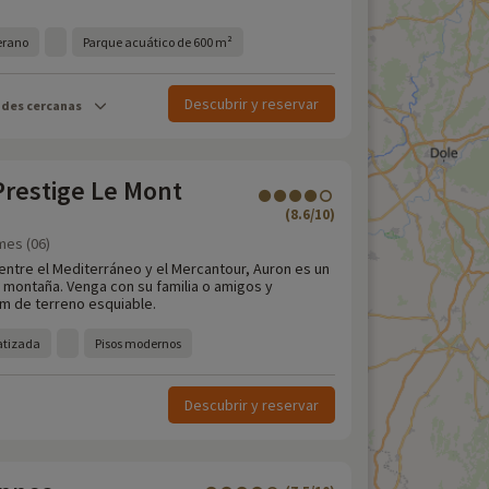
verano
Parque acuático de 600 m²
Descubrir y reservar
ades cercanas
Prestige Le Mont
(8.6/10)
mes (06)
entre el Mediterráneo y el Mercantour, Auron es un
 montaña. Venga con su familia o amigos y
m de terreno esquiable.
atizada
Pisos modernos
Descubrir y reservar