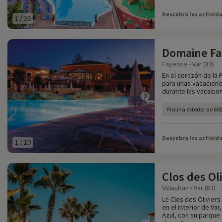
Descubra las activid
1
/
36
Domaine F
Fayence - Var (83)
En el corazón de la
para unas vacaciones 
durante las vacacio
Piscina exterior de 60
Descubra las activid
1
/
10
Clos des Oli
Vidauban - Var (83)
Le Clos des Oliviers 
en el interior de Var
Azul, con su parque