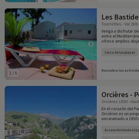
Les Bastide
Tourrettes - Var (83)
Venga a disfrutar de
entre el Mediterrán
ofrece amplios aloj
Cerca de las playas
Descubra las activid
1
/
5
Orcières - 
Orcières 1850 - Haut
En el corazón del Pa
Orcières es un pequ
encaramado a 1850 m
Acceso ilimitado a la 