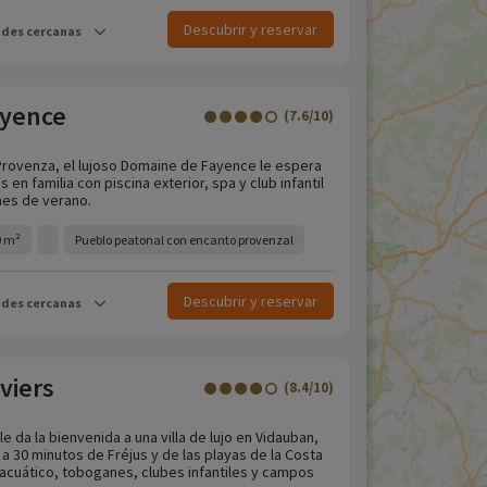
Descubrir y reservar
ades cercanas
ayence
(7.6/10)
 Provenza, el lujoso Domaine de Fayence le espera
en familia con piscina exterior, spa y club infantil
nes de verano.
0 m²
Pueblo peatonal con encanto provenzal
Descubrir y reservar
ades cercanas
viers
(8.4/10)
le da la bienvenida a una villa de lujo en Vidauban,
, a 30 minutos de Fréjus y de las playas de la Costa
 acuático, toboganes, clubes infantiles y campos