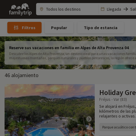
Family
Llegada
Sal
trip
Popular
Tipo de estancia
Filtros
Reserve sus vacaciones en familia en Alpes de Alta Provenza 04
Descubre los Alpes de Alta Provenza, un destino ideal para unas vacaciones famil
majestuosas montañas, parques naturales y pueblos pintorescos, la región ofrece 
satisfactorias. Disfruta de una amplia selección de alojamientos para familias, de
hasta pueblos de vacaciones con instalaciones dedicadas a los niños. Hay muchas
descubrir, desde excursiones accesibles para los más pequeños hasta actividades 
46 alojamiento
o el baño en el lago. Para un fin de semana en familia o una estancia más larga, exp
Provenza y practica senderismo por senderos especialmente adaptados. Planifica y
Provenza con niños y crea recuerdos inolvidables en el corazón de una región autén
Holiday Gr
Fréjus - Var (83)
Se alojará en Fréjus
kilómetros de las p
relajantes o activas.
Parque acuático con 