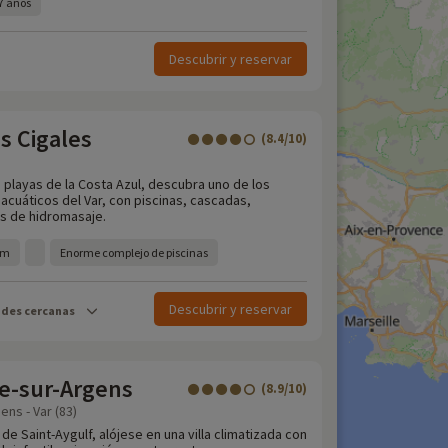
7 años
Descubrir y reservar
s Cigales
(8.4/10)
s playas de la Costa Azul, descubra uno de los
cuáticos del Var, con piscinas, cascadas,
s de hidromasaje.
km
Enorme complejo de piscinas
Descubrir y reservar
ades cercanas
-sur-Argens
(8.9/10)
ns - Var (83)
 de Saint-Aygulf, alójese en una villa climatizada con