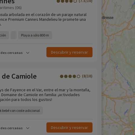
annes
(7.5/10)
ritimes (06)
sula arbolada en el corazón de un paraje natural
dence Premium Cannes Mandelieu le promete una
.
ción
Playa a sólo 800 m
Descubrir y reservar
ades cercanas
 de Camiole
(8/10)
ys de Fayence en el Var, entre el mar y la montaña,
 Domaine de Camiole en familia: ¡actividades
jación para todos los gustos!
k bebé con coste adicional
Descubrir y reservar
ades cercanas