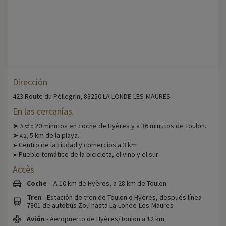
Dirección
423 Route du Pèllegrin, 83250 LA LONDE-LES-MAURES
En las cercanías
➤
20 minutos en coche de Hyères y a 36 minutos de Toulon.
A sólo
➤
5 km de la playa.
A
2,
Centro de la ciudad y comercios a 3 km
➤
Pueblo temático de la bicicleta, el vino y el sur
➤
Accès
Coche
- A 10 km de Hyères, a 28 km de Toulon
Tren
- Estación de tren de Toulon o Hyères, después línea
7801 de autobús Zou hasta La-Londe-Les-Maures
Avión
- Aeropuerto de Hyères/Toulon a 12 km