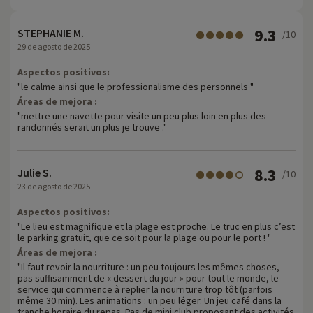
9.3
STEPHANIE M.
/10
29 de agosto de 2025
Aspectos positivos:
"le calme ainsi que le professionalisme des personnels "
Áreas de mejora :
"mettre une navette pour visite un peu plus loin en plus des
randonnés serait un plus je trouve ."
8.3
Julie S.
/10
23 de agosto de 2025
Aspectos positivos:
"Le lieu est magnifique et la plage est proche. Le truc en plus c’est
le parking gratuit, que ce soit pour la plage ou pour le port ! "
Áreas de mejora :
"Il faut revoir la nourriture : un peu toujours les mêmes choses,
pas suffisamment de « dessert du jour » pour tout le monde, le
service qui commence à replier la nourriture trop tôt (parfois
même 30 min). Les animations : un peu léger. Un jeu café dans la
tranche horaire du repas. Pas de mini club proposant des activités