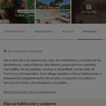
13 más fotos
Informaciónes
Habitaciones
Acceso
Servicios
🐩
No se admiten
mascotas
Ven a descubrir las numerosas rutas de senderismo y ciclismo de los
alrededores, sube al Macizo des Maures, pasea por los coloridos
mercadillos de los pueblos vecinos o maravíllate con las islas de
Port-Cros y Porquerolles. Este Village temático ofrece habitaciones o
alojamientos elegantemente decorados, la mayoría con balcón o
terraza con vistas a la naturaleza o al pueblo.
Más información sobre el alojamiento
Nuestra actividad favorita
♥i
- suplemento y reserva en línea
- Zoa
Elija su habitación y paquete