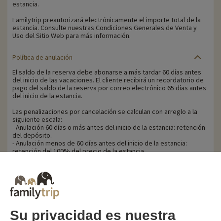
estancia.
Familytrip preautorizará electrónicamente el importe total de la
estancia. Consulte nuestras Condiciones Generales de Venta y
Uso del Sitio Web para más información.
Política de anulación
El saldo de la reserva debe abonarse a más tardar 60 días antes
del inicio de las vacaciones. El cliente recibirá un recordatorio de
pago del saldo de la reserva por correo electrónico 65 días antes
del inicio de la estancia.
Las penalizaciones por cancelación se calculan con arreglo a la
siguiente escala:
- Anulación 60 días o más antes del inicio de la estancia: retención
del depósito.
- Anulación menos de 60 días antes del inicio de la estancia:
retención del 100% del precio de la estancia.
Familytrip le recomienda contratar un seguro de anulación con su
socio AREAS Assurances. Contrátelo en el momento de la reserva
o en las 48 horas siguientes por teléfono.
Su privacidad es nuestra