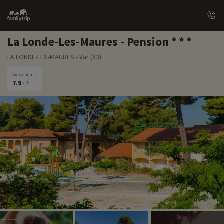
Family
trip
La Londe-Les-Maures - Pension
LA LONDE-LES-MAURES - Var (83)
Avis clients
7.9
/10