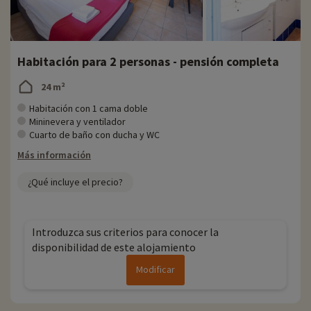
bicicleta de montaña. No dude en pedir consejo en recepción sobre
sus visitas y actividades, ¡hay tantas cosas estupendas que
descubrir en Córcega!
Cada año en Familytrip descubrimos nuevas actividades familiares
Habitación para 2 personas - pensión completa
cerca de nuestros alojamientos: zoo, acuario, etc. Si ya hemos
negociado actividades, se pueden reservar con descuento
24 m²
directamente en línea después de haber elegido su alojamiento, ¡y
Habitación con 1 cama doble
puede descubrirlas
haciendo clic aquí!
Mininevera y ventilador
Cuarto de baño con ducha y WC
Para más información
Más información
- No se admiten animales
¿Qué incluye el precio?
Introduzca sus criterios para conocer la
disponibilidad de este alojamiento
Modificar