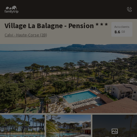
Family
trip
Village La Balagne - Pension
Avis clients
8.6
/10
Calvi - Haute-Corse (2B)