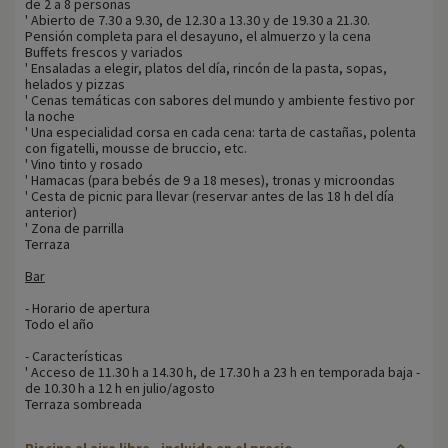
de 2 a 8 personas
' Abierto de 7.30 a 9.30, de 12.30 a 13.30 y de 19.30 a 21.30.
Pensión completa para el desayuno, el almuerzo y la cena
Buffets frescos y variados
' Ensaladas a elegir, platos del día, rincón de la pasta, sopas,
helados y pizzas
' Cenas temáticas con sabores del mundo y ambiente festivo por
la noche
' Una especialidad corsa en cada cena: tarta de castañas, polenta
con figatelli, mousse de bruccio, etc.
' Vino tinto y rosado
' Hamacas (para bebés de 9 a 18 meses), tronas y microondas
' Cesta de picnic para llevar (reservar antes de las 18 h del día
anterior)
' Zona de parrilla
Terraza
Bar
- Horario de apertura
Todo el año
- Características
' Acceso de 11.30 h a 14.30 h, de 17.30 h a 23 h en temporada baja -
de 10.30 h a 12 h en julio/agosto
Terraza sombreada
Piscina al aire libre - incluida en el precio