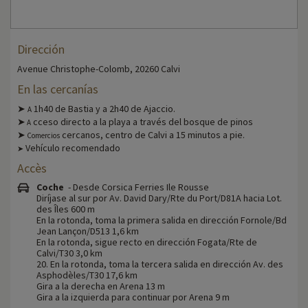
Dirección
Avenue Christophe-Colomb, 20260 Calvi
En las cercanías
➤
1h40 de Bastia y a 2h40 de Ajaccio.
A
➤
cceso directo a la playa a través del bosque de pinos
A
➤
cercanos, centro de Calvi a 15 minutos a pie.
Comercios
Vehículo recomendado
➤
Accès
Coche
- Desde Corsica Ferries Ile Rousse
Diríjase al sur por Av. David Dary/Rte du Port/D81A hacia Lot.
des Îles 600 m
En la rotonda, toma la primera salida en dirección Fornole/Bd
Jean Lançon/D513 1,6 km
En la rotonda, sigue recto en dirección Fogata/Rte de
Calvi/T30 3,0 km
20. En la rotonda, toma la tercera salida en dirección Av. des
Asphodèles/T30 17,6 km
Gira a la derecha en Arena 13 m
Gira a la izquierda para continuar por Arena 9 m