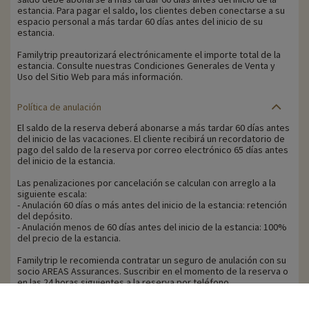
estancia. Para pagar el saldo, los clientes deben conectarse a su
espacio personal a más tardar 60 días antes del inicio de su
estancia.
Familytrip preautorizará electrónicamente el importe total de la
estancia. Consulte nuestras Condiciones Generales de Venta y
Uso del Sitio Web para más información.
Política de anulación
El saldo de la reserva deberá abonarse a más tardar 60 días antes
del inicio de las vacaciones. El cliente recibirá un recordatorio de
pago del saldo de la reserva por correo electrónico 65 días antes
del inicio de la estancia.
Las penalizaciones por cancelación se calculan con arreglo a la
siguiente escala:
- Anulación 60 días o más antes del inicio de la estancia: retención
del depósito.
- Anulación menos de 60 días antes del inicio de la estancia: 100%
del precio de la estancia.
Familytrip le recomienda contratar un seguro de anulación con su
socio AREAS Assurances. Suscribir en el momento de la reserva o
en las 24 horas siguientes a la reserva por teléfono.
Para los clientes beneficiarios de la ayuda VACAF, en caso de