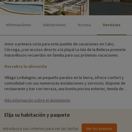
15 más fotos
Informaciónes
Habitaciones
Acceso
Servicios
Amor a primera vista para este pueblo de vacaciones en Calvi,
Córcega, ¡con acceso directo a la playa! La Isla de la Belleza promete
maravillosos recuerdos en familia para sus próximas vacaciones.
Descubra la ubicación
Village La Balagne, un pequeño paraíso en la tierra, ofrece confort y
comodidad con sus numerosas instalaciones y servicios. Dispone de
restaurante y bar con terraza, una bonita piscina exterior, tienda de
recuerdos, aparcamiento, acceso Wi-Fi, gimnasio, guarda bicicletas,
2 lavanderías y un sinfín de actividades y entretenimiento para toda la
Más información sobre el alojamiento
familia.
Elija su habitación y paquete
Las 145 confortables habitaciones, comunicadas por ascensor, están
situadas en un terreno rodeado de un bonito pinar. Algunas
habitaciones tienen una logia con 2 tumbonas para tomar el sol.
Introduzca sus criterios para ver las tarifas
Ver los precios