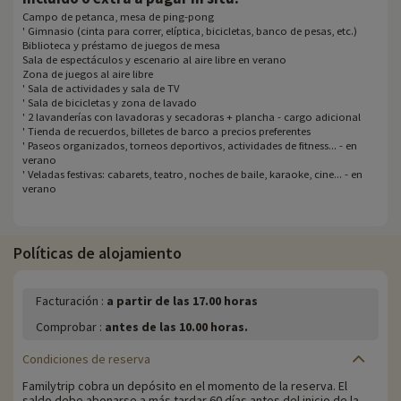
Campo de petanca, mesa de ping-pong
' Gimnasio (cinta para correr, elíptica, bicicletas, banco de pesas, etc.)
Biblioteca y préstamo de juegos de mesa
Sala de espectáculos y escenario al aire libre en verano
Zona de juegos al aire libre
' Sala de actividades y sala de TV
' Sala de bicicletas y zona de lavado
' 2 lavanderías con lavadoras y secadoras + plancha - cargo adicional
' Tienda de recuerdos, billetes de barco a precios preferentes
' Paseos organizados, torneos deportivos, actividades de fitness... - en
verano
' Veladas festivas: cabarets, teatro, noches de baile, karaoke, cine... - en
verano
Políticas de alojamiento
Facturación :
a partir de las 17.00 horas
Comprobar :
antes de las 10.00 horas.
Condiciones de reserva
Familytrip cobra un depósito en el momento de la reserva. El
saldo debe abonarse a más tardar 60 días antes del inicio de la