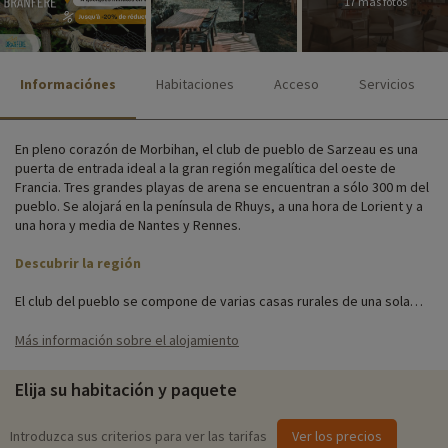
17 más fotos
Informaciónes
Habitaciones
Acceso
Servicios
En pleno corazón de Morbihan, el club de pueblo de Sarzeau es una
puerta de entrada ideal a la gran región megalítica del oeste de
Francia. Tres grandes playas de arena se encuentran a sólo 300 m del
pueblo. Se alojará en la península de Rhuys, a una hora de Lorient y a
una hora y media de Nantes y Rennes.
Descubrir la región
El club del pueblo se compone de varias casas rurales de una sola
planta, cada una con su propia terraza, muebles de jardín, zona de
cocina y TV.
Más información sobre el alojamiento
Hay un aparcamiento abierto, así como instalaciones para niños y
Elija su habitación y paquete
deportes para toda la familia. En la recepción podrá acceder a la
conexión WIFI y, si lo desea, tomar prestado el pack bebé para sus
hijos pequeños.
Introduzca sus criterios para ver las tarifas
Ver los precios