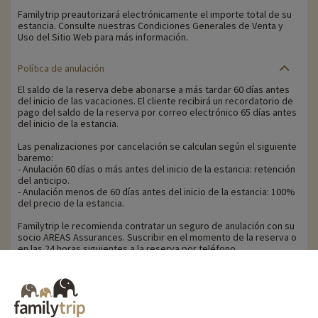
Familytrip preautorizará electrónicamente el importe total de su
estancia. Consulte nuestras Condiciones Generales de Venta y
Uso del Sitio Web para más información.
Política de anulación
El saldo de la reserva debe abonarse a más tardar 60 días antes
del inicio de las vacaciones. El cliente recibirá un recordatorio de
pago del saldo de la reserva por correo electrónico 65 días antes
del inicio de la estancia.
Las penalizaciones por cancelación se calculan según el siguiente
baremo:
- Anulación 60 días o más antes del inicio de la estancia: retención
del anticipo.
- Anulación menos de 60 días antes del inicio de la estancia: 100%
del precio de la estancia.
Familytrip le recomienda contratar un seguro de anulación con su
socio AREAS Assurances. Suscribir en el momento de la reserva o
en las 24 horas siguientes a la reserva por teléfono.
Para los clientes beneficiarios de la ayuda VACAF, en caso de
anulación, VACAF retirará su ayuda y se aplicarán las
penalizaciones por anulación anteriormente mencionadas sobre
el importe total de la estancia.