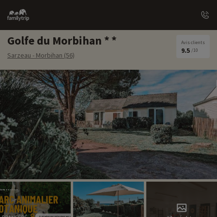
Family
trip
Golfe du Morbihan
Avis clients
9.5
/10
Sarzeau - Morbihan (56)