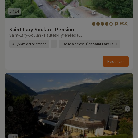
1
/
14
(8.9/10)
Saint Lary Soulan - Pension
Saint-Lary-Soulan - Hautes-Pyrénées (65)
A 1,5 km del teleférico
Escuela de esquí en Saint Lary 1700
Reservar
1
/
6