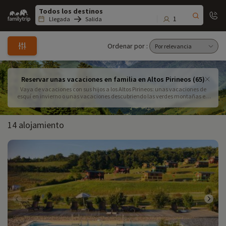
Family
trip
1
Llegada
Salida
Ordenar por :
Reservar unas vacaciones en familia en Altos Pirineos (65)
Vaya de vacaciones con sus hijos a los Altos Pirineos: unas vacaciones de
esquí en invierno o unas vacaciones descubriendo las verdes montañas en
verano (barranquismo, rafting, senderismo, cascadas, animales...), cada
estación tiene sus usos y descubrimientos. Territorio remoto y casi indómito,
a usted y a su familia les esperan unas vacaciones de ensueño.
14 alojamiento