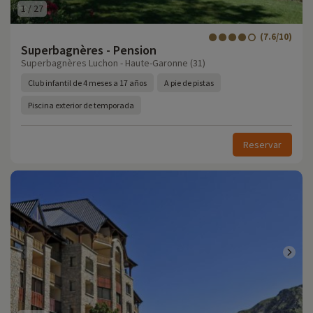
1
/
27
(7.6/10)
Superbagnères - Pension
Superbagnères Luchon - Haute-Garonne (31)
Club infantil de 4 meses a 17 años
A pie de pistas
Piscina exterior de temporada
Reservar