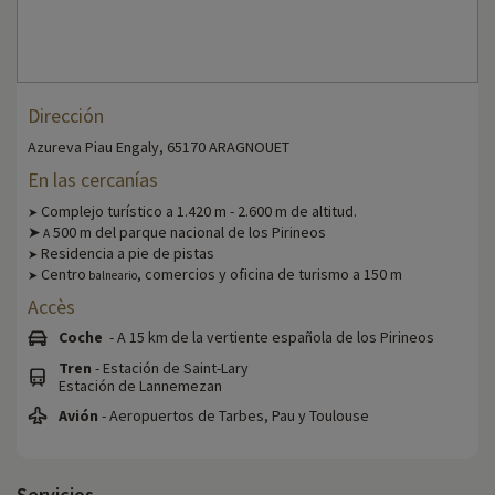
Dirección
Azureva Piau Engaly, 65170 ARAGNOUET
En las cercanías
Complejo turístico a 1.420 m - 2.600 m de altitud.
➤
➤
500 m del parque nacional de los Pirineos
A
Residencia a pie de pistas
➤
Centro
, comercios y oficina de turismo a 150 m
➤
balneario
Accès
Coche
- A 15 km de la vertiente española de los Pirineos
Tren
- Estación de Saint-Lary
Estación de Lannemezan
Avión
- Aeropuertos de Tarbes, Pau y Toulouse
Servicios