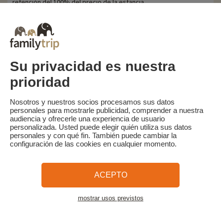
retención del 100% del precio de la estancia.
Familytrip le recomienda contratar un seguro de anulación con su
socio AREAS Assurances. Contrátelo en el momento de la reserva
o en las 48 horas siguientes por teléfono.
Su privacidad es nuestra
prioridad
Familytrip
© 2026 Familytrip
¿Quiénes somos?
Condiciones generales y política de privacidad
Nosotros y nuestros socios procesamos sus datos
personales para mostrarle publicidad, comprender a nuestra
Lo que la prensa dice de nosotros
Socios
FAQ
Blog
Mapa del sitio
audiencia y ofrecerle una experiencia de usuario
personalizada. Usted puede elegir quién utiliza sus datos
personales y con qué fin. También puede cambiar la
Pago seguro
dirigido por Sooyoos
configuración de las cookies en cualquier momento.
Llámenos al
¿Necesitas ayuda?
ACEPTO
09 72 26 99 33
mostrar usos previstos
Ver el alojamiento