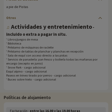
a pie de Pistas
Otros
Actividades y entretenimiento
♫
-
.
incluido o extra a pagar in situ
' Libros/juegos de mesa
' Biblioteca
' Préstamo de máquinas de raclette
' Préstamo de tablas de planchar y planchas en recepción
' Sala de esquí con acceso directo a las pistas
' Servicio de panadería: pan fresco y bollería todas las mañanas por
encargo (excepto en junio)
' Snow Park - cargo adicional
Esquí alpino - cargo adicional
Paseos en trineo tirado por perros - cargo adicional
' Buceo sobre hielo - cargo adicional
Políticas de alojamiento
Facturación :
entre las 16.00 y las 19.00 horas