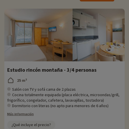
nieve, las zonas de freeride, los servicios y los comercios. Ofrece
servicios e instalaciones para facilitarle la vida preservando su
libertad. Si quiere esquiar en los Pirineos, éste es sin duda el lugar al
que debe ir... ¡y reservar!
Toda la información sobre tu estación
❅
- Estación de esquí Piau Engaly
' Estación peatonal
' Altitud de 1850m a 2600m
' 39 pistas de esquí (4 verdes, 17 azules, 11 rojas y 7 negras)
' 11 remontes mecánicos
Estudio rincón montaña - 3/4 personas
Zona para principiantes
25 m²
Salón con TV y sofá cama de 2 plazas
Cocina totalmente equipada (placa eléctrica, microondas/grill,
frigorífico, congelador, cafetera, lavavajillas, tostadora)
Dormitorio con literas (no apto para menores de 6 años)
Más información
¿Qué incluye el precio?