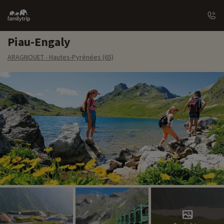
Family
trip
Piau-Engaly
ARAGNOUET - Hautes-Pyrénées (65)