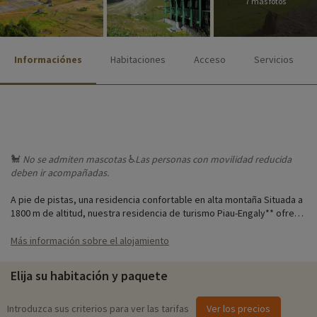
7 más fotos
Informaciónes
Habitaciones
Acceso
Servicios
🐩
No se admiten
mascotas
♿
Las
personas con movilidad reducida
deben ir acompañadas.
A pie de pistas, una residencia confortable en alta montaña Situada a
1800 m de altitud, nuestra residencia de turismo Piau-Engaly** ofrece
las condiciones ideales para pasar unas vacaciones de esquí en
familia en los Altos Pirineos. Piau-Engaly es conocida como la
Más información sobre el alojamiento
estación más alta de los Pirineos franceses. Su dominio esquiable,
situado entre 1.420 m y 2.528 m de altitud, se beneficia de un
Elija su habitación y paquete
excelente manto de nieve natural.
Nuestra residencia turística Piau-Engaly** goza de una ubicación ideal
a pie de pistas, cerca de los remontes, las pistas para raquetas de
Introduzca sus criterios para ver las tarifas
Ver los precios