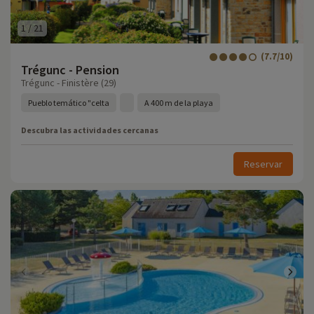
1
/
21
(7.7/10)
Trégunc - Pension
Trégunc - Finistère (29)
Pueblo temático "celta
A 400 m de la playa
Descubra las actividades cercanas
Reservar