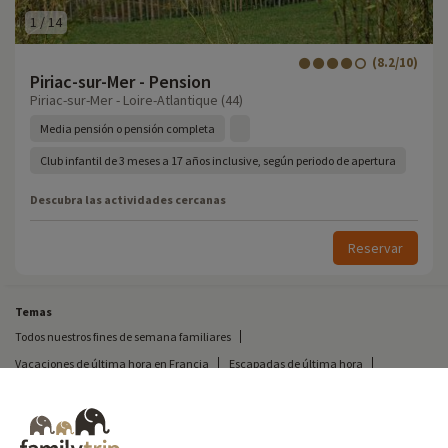
1
/
14
(8.2/10)
Piriac-sur-Mer - Pension
Piriac-sur-Mer - Loire-Atlantique (44)
Media pensión o pensión completa
Club infantil de 3 meses a 17 años inclusive, según periodo de apertura
Descubra las actividades cercanas
Reservar
Temas
Todos nuestros fines de semana familiares
Vacaciones de última hora en Francia
Escapadas de última hora
Todas nuestras vacaciones familiares en Francia
Escapada insólita
Vacaciones en camping en Francia
Destinos