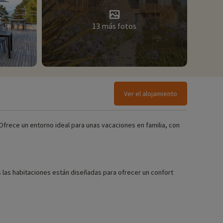
13 más fotos
Ver el alojamiento
 Ofrece un entorno ideal para unas vacaciones en familia, con
s las habitaciones están diseñadas para ofrecer un confort
para bebés, etc.),
¡haga clic aquí!