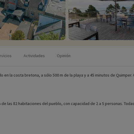
rvicios
Actividades
Opinión
o en la costa bretona, a sólo 500 m de la playa y a 45 minutos de Quimper.
a de las 82 habitaciones del pueblo, con capacidad de 2 a 5 personas. Toda
bles in situ (fecha de apertura, edad del club, contenido de los paquetes 