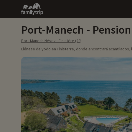
Family
trip
Port-Manech - Pension
Port-Manech Névez - Finistère (29)
Llénese de yodo en Finisterre, donde encontrará acantilados, la