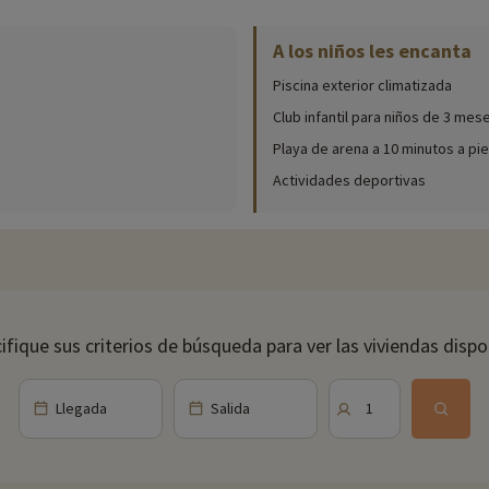
ia aprovechando la piscina climatizada. Los más pequeños tendrán su propi
A los niños les encanta
us días en el club. Serán bienvenidos desde los 3 meses hasta los 17 años
Piscina exterior climatizada
 actividades deportivas.
Club infantil para niños de 3 mes
relajación y el disfrute durante su estancia, como una pista de voleibol, mat
Playa de arena a 10 minutos a pie
e descubrimiento, clases de aquajump, veladas de baile, karaoke, concurso
Actividades deportivas
men de media pensión o pensión completa, con un bufé variado que se adapta
es: paseos por la playa, excursiones en barco, pesca, visitas a lugares his
ifique sus criterios de búsqueda para ver las viviendas dispo
 la vela, el kayak o el windsurf. Las condiciones de la costa pueden ser i
familiares cerca de los alojamientos: zoo, acuario, etc. Si ya hemos neg
e descubrirlas
haciendo clic aquí!
Llegada
Salida
1