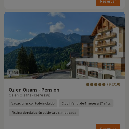
Reservar
1
/
34
(9.2/10)
Oz en Oisans - Pension
Oz en Oisans - Isère (38)
Vacaciones con todo incluido
Club infantil de 4 meses a 17 años
Piscina de relajación cubierta y climatizada
Reservar