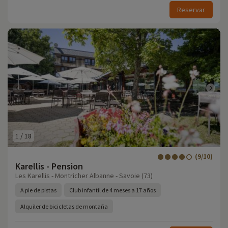
Reservar
1
/
18
(9/10)
Karellis - Pension
Les Karellis - Montricher Albanne - Savoie (73)
A pie de pistas
Club infantil de 4 meses a 17 años
Alquiler de bicicletas de montaña