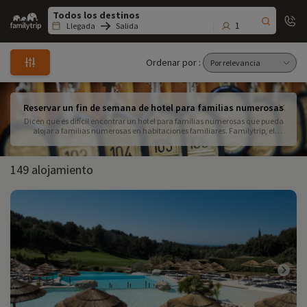
Family
trip
1
Llegada
Salida
Ordenar por :
Reservar un fin de semana de hotel para familias numerosas
Dicen que es difícil encontrar un hotel para familias numerosas que pueda
alojar a familias numerosas en habitaciones familiares. Familytrip, el
especialista en hoteles familiares, dispone de más de 100 establecimientos
adecuados para familias con niños, pequeños o mayores, durante un fin de
semana.
149 alojamiento