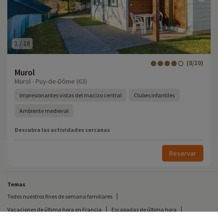
1
/
18
(8/10)
Murol
Murol - Puy-de-Dôme (63)
Impresionantes vistas del macizo central
Clubes infantiles
Ambiente medieval
Descubra las actividades cercanas
Reservar
Temas
Todos nuestros fines de semana familiares
Vacaciones de última hora en Francia
Escapadas de última hora