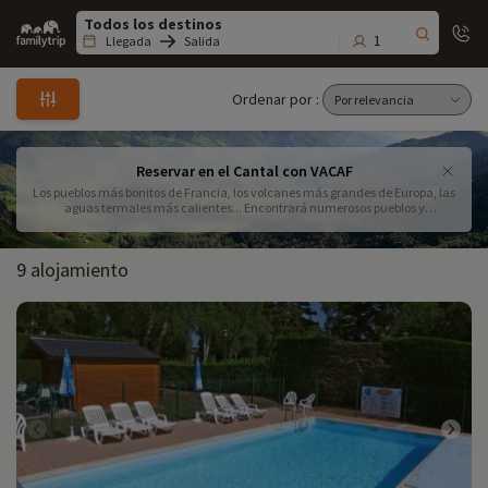
Family
trip
1
Llegada
Salida
Ordenar por :
Reservar en el Cantal con VACAF
Los pueblos más bonitos de Francia, los volcanes más grandes de Europa, las
aguas termales más calientes... Encontrará numerosos pueblos y
residencias de vacaciones para sus vacaciones en VACAF. ¡No dude en
ponerse en contacto con nosotros para más información en el 09.72.26.99.33!
9 alojamiento