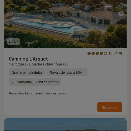
1
/
17
(8.9/10)
Camping L'Arquet
Martigues - Bouches-du-Rhône (13)
Gran piscina infinita
Playa y tiendas a 800 m
Club infantil y juvenil en verano
Descubra las actividades cercanas
Reservar