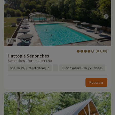
1
/
26
(8.1/10)
Huttopia Senonches
Senonches - Eure-et-Loir (28)
Spa forestal junto al estanque
Piscinas al aire libre y cubiertas
Reservar