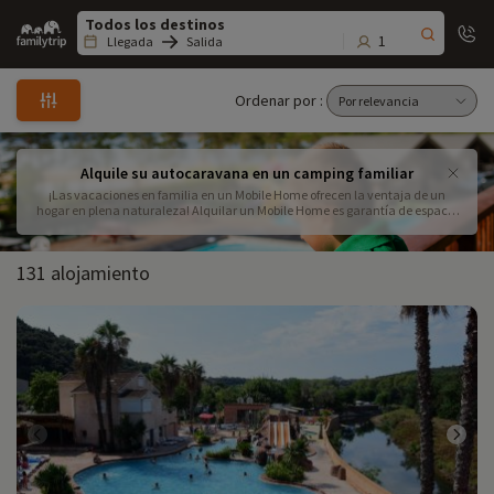
Family
trip
1
Llegada
Salida
Ordenar por :
Alquile su autocaravana en un camping familiar
¡Las vacaciones en familia en un Mobile Home ofrecen la ventaja de un
hogar en plena naturaleza! Alquilar un Mobile Home es garantía de espacio
y comodidad. Nuestros alquileres de Mobile Home se encuentran en los
campings más bonitos de Francia para que sus vacaciones en familia sean
todo un éxito.
131 alojamiento