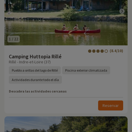
1
/
22
(8.4/10)
Camping Huttopia Rillé
Rillé - Indre-et-Loire (37)
Pueblo a orillas del lago de Rillé
Piscina exterior climatizada
Actividades durante todo el día
Descubra las actividades cercanas
Reservar