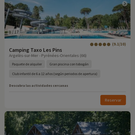
1
/
17
(9.1/10)
Camping Taxo Les Pins
Argelès-sur-Mer - Pyrénées-Orientales (66)
Paquete de alquiler
Gran piscina con tobogán
Club infantil de 6 a 12 años (según periodos de apertura)
Descubra las actividades cercanas
Reservar