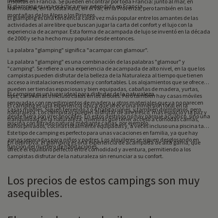
insólitas en Francia. Se pueden encontrar por toda Francia: junto al mar, en
El glamping es una práctica muy extendida en Francia.
Noirmoutier, en la Costa Azul, en el Var, en la Provenza, pero también en las
montañas de los Alpes o los Pirineos.
El glamping es una tendencia cada vez más popular entre los amantes de las
actividades al aire libre que buscan jugar la carta del confort y el lujo con la
experiencia de acampar. Esta forma de acampada de lujo se inventó en la década
de 2000 y se ha hecho muy popular desde entonces.
La palabra "glamping" significa "acampar con glamour".
La palabra "glamping" es una combinación de las palabras "glamour" y
"camping". Se refiere a una experiencia de acampada de alto nivel, en la que los
campistas pueden disfrutar de la belleza de la Naturaleza al tiempo que tienen
acceso a instalaciones modernas y confortables. Los alojamientos que se ofrecen
pueden ser tiendas espaciosas y bien equipadas, cabañas de madera, yurtas,
El camping es un lugar ideal para disfrutar de la naturaleza.
tipis, caravanas o incluso casas en los árboles. Pero también hay casas móviles
renovadas con revestimientos de madera u otros materiales que ya no parecen
El camping es una experiencia única que ofrece una inmersión total en la
casas móviles. Siguen teniendo 3 ó 4 habitaciones, y también dormitorios, pero
naturaleza. Los campistas pueden disfrutar de aire fresco, más espacio y la paz y
desde fuera son irreconocibles. En estos destinos no hay parque acuático, sino una
tranquilidad de la naturaleza, mientras que tener acceso a cómodas camas,
piscina con filtrado natural mediante cañas, por ejemplo.
baños privados, cocinas totalmente equipadas y, a veces incluso una piscina tan.
Este tipo de camping es perfecto para unas vacaciones en familia, ya que hay
zonas separadas para niños y padres. Los alquileres se siguen desglosando en
En definitiva, el glamping es una experiencia de acampada de alta gama, que
función del número de habitaciones.
ofrece el equilibrio perfecto entre comodidad y aventura, permitiendo a los
campistas disfrutar de la naturaleza sin renunciar a su confort.
Los precios de estos campings son muy
asequibles.