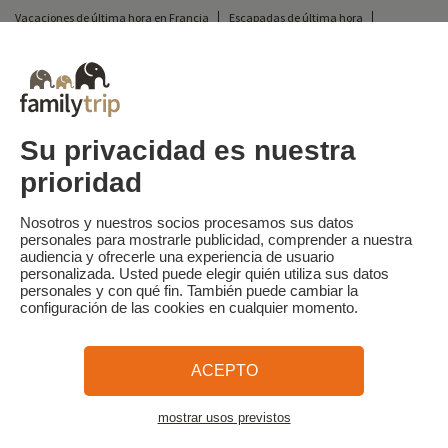
Vacaciones de última hora en Francia
Escapadas de última hora
Todas nuestras vacaciones familiares en Francia
Escapada insólita
Vacaciones en camping en Francia
Destinos
Vacaciones de esquí en Francia
Su privacidad es nuestra
prioridad
Familytrip
© 2026 Familytrip
¿Quiénes somos?
Condiciones generales y política de privacidad
Nosotros y nuestros socios procesamos sus datos
personales para mostrarle publicidad, comprender a nuestra
Lo que la prensa dice de nosotros
Socios
FAQ
Blog
Mapa del sitio
audiencia y ofrecerle una experiencia de usuario
personalizada. Usted puede elegir quién utiliza sus datos
personales y con qué fin. También puede cambiar la
Pago seguro
dirigido por Sooyoos
configuración de las cookies en cualquier momento.
Llámenos al
¿Necesitas ayuda?
ACEPTO
09 72 26 99 33
mostrar usos previstos
Ver el mapa