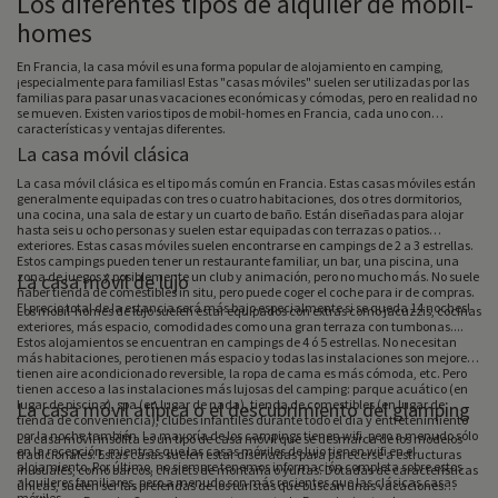
Los diferentes tipos de alquiler de mobil-
homes
En Francia, la casa móvil es una forma popular de alojamiento en camping,
¡especialmente para familias! Estas "casas móviles" suelen ser utilizadas por las
familias para pasar unas vacaciones económicas y cómodas, pero en realidad no
se mueven. Existen varios tipos de mobil-homes en Francia, cada uno con
características y ventajas diferentes.
La casa móvil clásica
La casa móvil clásica es el tipo más común en Francia. Estas casas móviles están
generalmente equipadas con tres o cuatro habitaciones, dos o tres dormitorios,
una cocina, una sala de estar y un cuarto de baño. Están diseñadas para alojar
hasta seis u ocho personas y suelen estar equipadas con terrazas o patios
exteriores. Estas casas móviles suelen encontrarse en campings de 2 a 3 estrellas.
Estos campings pueden tener un restaurante familiar, un bar, una piscina, una
zona de juegos y posiblemente un club y animación, pero no mucho más. No suele
La casa móvil de lujo
haber tienda de comestibles in situ, pero puede coger el coche para ir de compras.
El precio total de la estancia será más bajo especialmente si se queda 14 noches!
Los mobil-homes de lujo suelen estar equipados con extras como jacuzzis, cocinas
exteriores, más espacio, comodidades como una gran terraza con tumbonas....
Estos alojamientos se encuentran en campings de 4 ó 5 estrellas. No necesitan
más habitaciones, pero tienen más espacio y todas las instalaciones son mejores:
tienen aire acondicionado reversible, la ropa de cama es más cómoda, etc. Pero
tienen acceso a las instalaciones más lujosas del camping: parque acuático (en
lugar de piscina), spa (en lugar de nada), tienda de comestibles (en lugar de
La casa móvil atípica o el descubrimiento del glamping
tienda de conveniencia), clubes infantiles durante todo el día y entretenimiento
por la noche también. La mayoría de los campings tienen wifi, pero a menudo sólo
La casa móvil insólita es un tipo de casa móvil que se desmarca de los modelos
en la recepción, mientras que las casas móviles de lujo tienen wifi en el
tradicionales. Estas casas suelen estar diseñadas para parecerse a estructuras
alojamiento. Por último, no siempre tenemos información completa sobre estos
inusuales, como barcos, chalets de montaña o yurtas. Dotadas de características
alquileres familiares, pero a menudo son más recientes que las clásicas casas
únicas, suelen ser las preferidas de los turistas que buscan unas vacaciones
móviles.