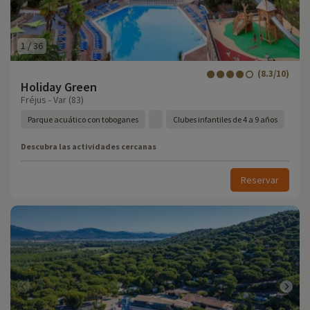
1
/
36
(8.3/10)
Holiday Green
Fréjus - Var (83)
Parque acuático con toboganes
Clubes infantiles de 4 a 9 años
Descubra las actividades cercanas
Reservar