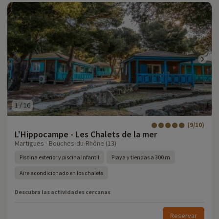
1
/
16
(9/10)
L'Hippocampe - Les Chalets de la mer
Martigues - Bouches-du-Rhône (13)
Piscina exterior y piscina infantil
Playa y tiendas a 300 m
Aire acondicionado en los chalets
Descubra las actividades cercanas
Reservar