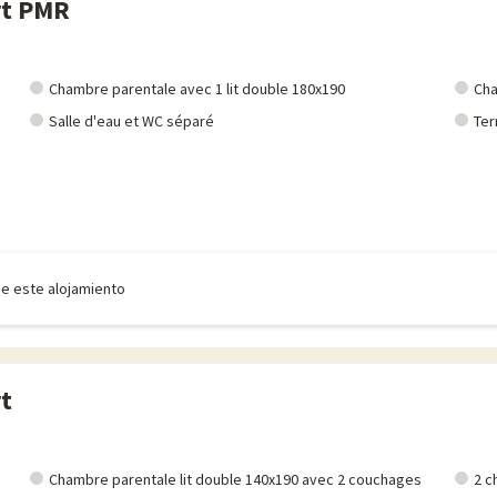
rt PMR
Chambre parentale avec 1 lit double 180x190
Cha
Salle d'eau et WC séparé
Ter
de este alojamiento
t
Chambre parentale lit double 140x190 avec 2 couchages
2 c