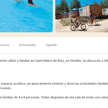
rvicios
Actividades
Opinión
ente cálido y familiar en Saint-Hilaire-de-Riez, en Vendée. Su ubicación a 2
 espacio acuático, un aparcamiento exterior y diversas actividades familia
ursiones.
 familias de 4 a 8 personas. Todas disponen de una sala de estar con cam
n y sombrilla. Para sus vacaciones con bebé, no dude en reservar un kit c