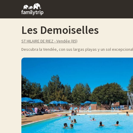
Family
trip
Les Demoiselles
ST HILAIRE DE RIEZ - Vendée (85)
Descubra la Vendée, con sus largas playas y un sol excepcional