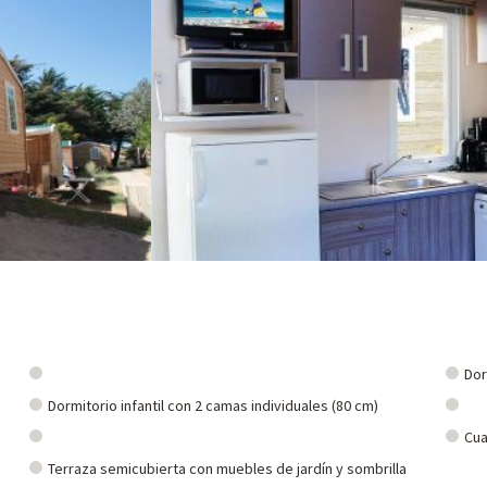
utier, la isla de Yeu, Les Sables d'Olonne, las salinas, La Roche sur Yon, el 
ares cerca de nuestros alojamientos: zoo, acuario, etc. Si ya hemos nego
o, ¡y puede descubrirlas
haciendo clic aquí!
Dor
Dormitorio infantil con 2 camas individuales (80 cm)
Cua
Terraza semicubierta con muebles de jardín y sombrilla