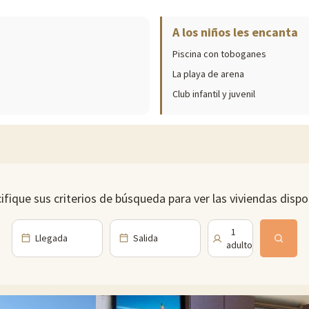
A los niños les encanta
ibles in situ (fechas de apertura, edades de los clubes, contenido de los 
Piscina con toboganes
iños se divierten en los toboganes. También hay una piscina infantil para 
La playa de arena
ños de 4 a 11 años, con un programa de actividades lúdicas y deportivas pa
Club infantil y juvenil
én está organizada para satisfacer sus expectativas.
pidos o bebidas refrescantes para tomar junto a la piscina.
ifique sus criterios de búsqueda para ver las viviendas dispo
to de Vendée, en la región de Pays de la Loire, en la costa atlántica. Es un
1
Llegada
Salida
selles y Plage des Mouettes, ideales para nadar, practicar deportes acuáti
adulto
itesurf, windsurf y vela. El municipio también está atravesado por numerosos
endée ofrecen magníficas vistas.
oductos locales y regionales. Las calles comerciales de la ciudad también 