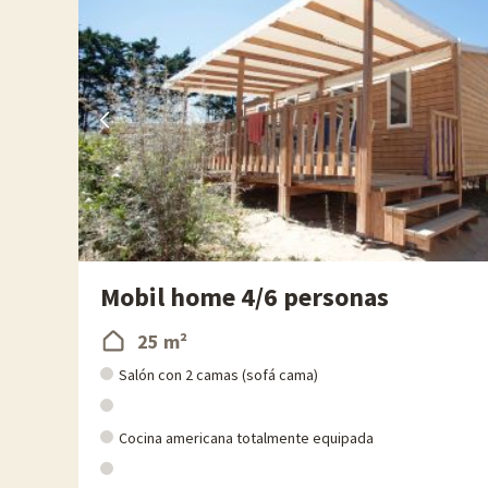
Cerca de Saint-Hilaire-de-Riez, podrá descubrir la isla de Noirmo
Cada año en Familytrip descubrimos nuevas actividades famili
directamente en línea después de haber elegido su alojamient
Para más información
- Se aceptan mascotas, con coste adicional
Mobil home 4/6 personas
25 m²
Salón con 2 camas (sofá cama)
Cocina americana totalmente equipada