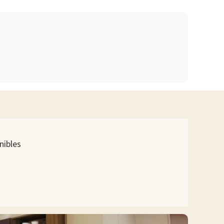
paquetes para bebés, etc.),
¡haga clic aquí!
que los más pequeños chapoteen con total seguridad.
ra todas las edades. En el Camping Club Les Demoiselles nunca
nibles
a región maravillosa para visitar, con 140 km de playas de
cos o simplemente relajarse al sol. Saint-Hilaire-de-Riez es
 carriles bici, que permiten a los visitantes explorar la
ofrecen una gran variedad de boutiques, cafés y restaurantes.