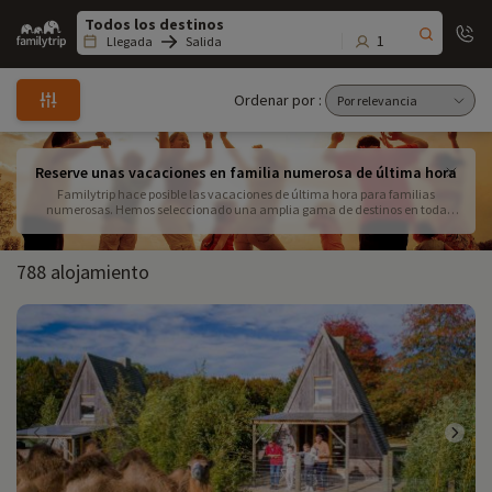
Family
trip
1
Llegada
Salida
Ordenar por :
Reserve unas vacaciones en familia numerosa de última hora
Familytrip hace posible las vacaciones de última hora para familias
numerosas. Hemos seleccionado una amplia gama de destinos en toda
Francia que pueden acoger a su familia numerosa: residencias, campings,
hoteles y pueblos de vacaciones. A continuación encontrará nuestras
ofertas de última hora para que pueda viajar con su familia numerosa.
788 alojamiento