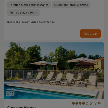
Parque acuático con toboganes
Club infantil en julio/agosto
Primera playa a 600 m
Descubra las actividades cercanas
Reservar
1
/
6
(7.6/10)
Clos des Vignes