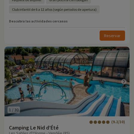
Club infantil de 6 a 12 años (según periodos de apertura)
Descubra las actividades cercanas
Reservar
1
/
30
(9.2/10)
Camping Le Nid d’Été
Les Sables d'Olonne - Vendée (85)