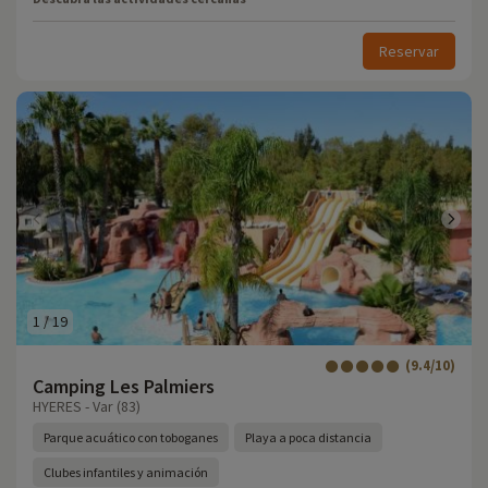
Reservar
1
/
19
(9.4/10)
Camping Les Palmiers
HYERES - Var (83)
Parque acuático con toboganes
Playa a poca distancia
Clubes infantiles y animación