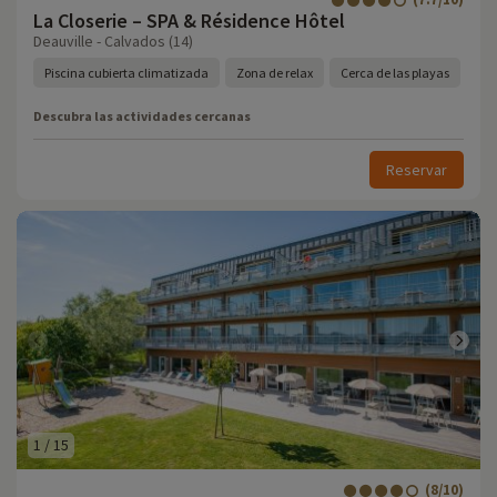
La Closerie – SPA & Résidence Hôtel
Deauville - Calvados (14)
Piscina cubierta climatizada
Zona de relax
Cerca de las playas
Descubra las actividades cercanas
Reservar
1
/
15
(8/10)