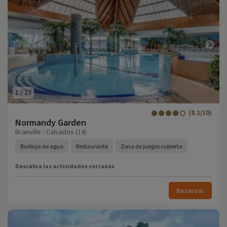
1
/
23
(8.1/10)
Normandy Garden
Branville - Calvados (14)
Burbuja de agua
Restaurante
Zona de juegos cubierta
Descubra las actividades cercanas
Reservar