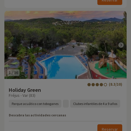
Reservar
1
/
36
(8.3/10)
Holiday Green
Fréjus - Var (83)
Parque acuático con toboganes
Clubes infantiles de 4 a 9 años
Descubra las actividades cercanas
Reservar