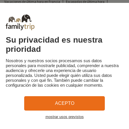
Vacaciones de última hora en Francia
Escapadas de última hora
Todas nuestras vacaciones familiares en Francia
Escapada insólita
Vacaciones en camping en Francia
Destinos
Vacaciones de esquí en Francia
Su privacidad es nuestra
prioridad
Familytrip
© 2026 Familytrip
¿Quiénes somos?
Condiciones generales y política de privacidad
Nosotros y nuestros socios procesamos sus datos
personales para mostrarle publicidad, comprender a nuestra
Lo que la prensa dice de nosotros
Socios
FAQ
Blog
Mapa del sitio
audiencia y ofrecerle una experiencia de usuario
personalizada. Usted puede elegir quién utiliza sus datos
personales y con qué fin. También puede cambiar la
Pago seguro
dirigido por Sooyoos
configuración de las cookies en cualquier momento.
Llámenos al
¿Necesitas ayuda?
ACEPTO
09 72 26 99 33
mostrar usos previstos
Ver el mapa