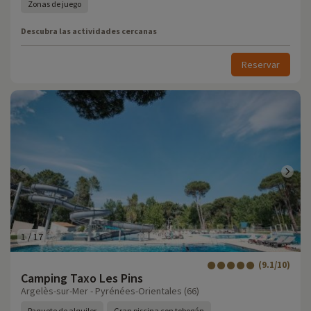
Zonas de juego
Descubra las actividades cercanas
Reservar
1
/
17
(9.1/10)
Camping Taxo Les Pins
Argelès-sur-Mer - Pyrénées-Orientales (66)
Paquete de alquiler
Gran piscina con tobogán