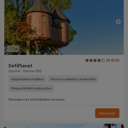
1
/
54
(8.4/10)
DefiPlanet
Dienné - Vienne (86)
Alojamientos insólitos
Piscinas cubiertas y al aire libre
Parque temático educativo
Descubra las actividades cercanas
Reservar