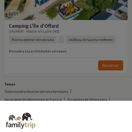
1
/
13
Camping L'île d'Offard
SAUMUR - Maine-et-Loire (49)
Piscina exterior climatizada
Château de Saumur enfrente
Descubra las actividades cercanas
Reservar
Temas
Todos nuestros fines de semana familiares
Vacaciones de última hora en Francia
Escapadas de última hora
Todas nuestras vacaciones familiares en Francia
Escapada insólita
Vacaciones en camping en Francia
Destinos
Vacaciones de esquí en Francia