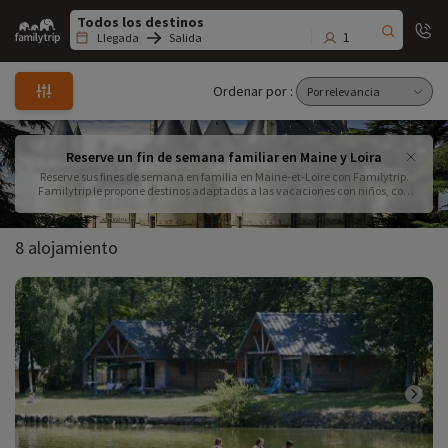
Family
trip
1
Llegada
Salida
Ordenar por :
Reserve un fin de semana familiar en Maine y Loira
Reserve sus fines de semana en familia en Maine-et-Loire con Familytrip.
Familytrip le propone destinos adaptados a las vacaciones con niños, con
actividades que puede añadir a su gusto. Entre estos 2 ríos, ¡no hay tiempo
para aburrirse!
8 alojamiento