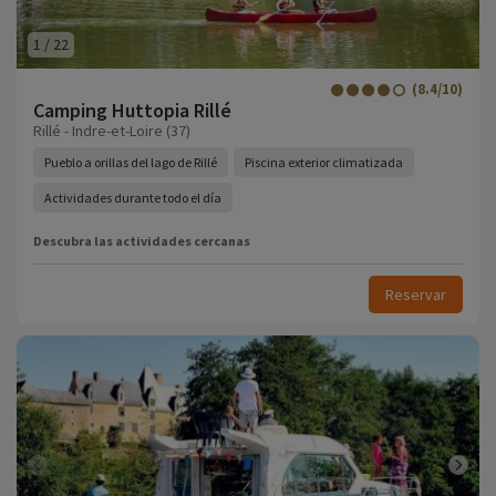
1
/
22
(8.4/10)
Camping Huttopia Rillé
Rillé - Indre-et-Loire (37)
Pueblo a orillas del lago de Rillé
Piscina exterior climatizada
Actividades durante todo el día
Descubra las actividades cercanas
Reservar