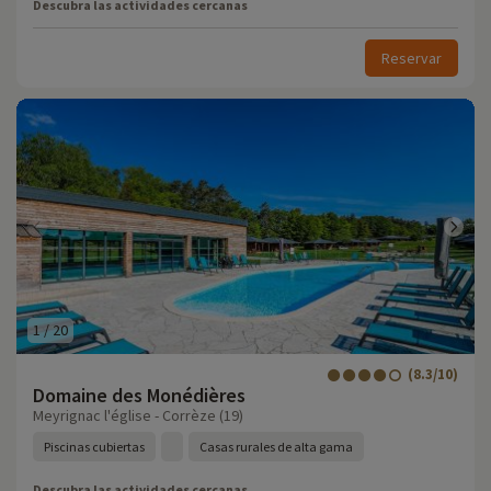
Descubra las actividades cercanas
Reservar
1
/
20
(8.3/10)
Domaine des Monédières
Meyrignac l'église - Corrèze (19)
Piscinas cubiertas
Casas rurales de alta gama
Descubra las actividades cercanas