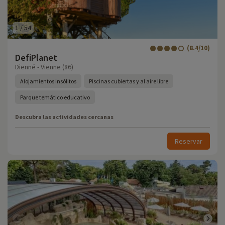
1
/
54
(8.4/10)
DefiPlanet
Dienné - Vienne (86)
Alojamientos insólitos
Piscinas cubiertas y al aire libre
Parque temático educativo
Descubra las actividades cercanas
Reservar