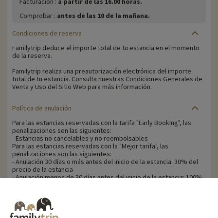
Facturación :
a partir de las 16.00 horas.
Comprobar :
antes de las 10 de la mañana.
Condiciones de reserva
Familytrip deduce el importe total de tu estancia en el momento
de la reserva.
Familytrip realiza una preautorización electrónica del importe
total de tu estancia. Consulta nuestras Condiciones Generales de
Venta y Uso del Sitio Web para más información.
Política de anulación
Para las estancias reservadas con la tarifa "Early Booking", las
penalizaciones son las siguientes:
- Estancias no cancelables y no reembolsables
Para las estancias reservadas con la "Mejor tarifa", las
penalizaciones son las siguientes:
- Anulación 30 días o más antes del inicio de la estancia: 30% del
precio de la estancia
- Anulación menos de 30 días antes del inicio de la estancia: 100%
del precio de la estancia.
Familytrip le recomienda contratar un seguro de anulación con su
socio AREAS Assurances. Contrátelo en el momento de la reserva
o en las 24 horas siguientes por teléfono.