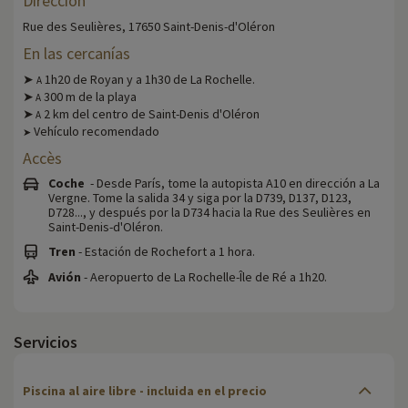
Dirección
Rue des Seulières, 17650 Saint-Denis-d'Oléron
En las cercanías
➤
1h20 de Royan y a 1h30 de La Rochelle.
A
➤
300 m de la playa
A
➤
2 km del centro de Saint-Denis d'Oléron
A
Vehículo recomendado
➤
Accès
Coche
- Desde París, tome la autopista A10 en dirección a La
Vergne. Tome la salida 34 y siga por la D739, D137, D123,
D728..., y después por la D734 hacia la Rue des Seulières en
Saint-Denis-d'Oléron.
Tren
- Estación de Rochefort a 1 hora.
Avión
- Aeropuerto de La Rochelle-Île de Ré a 1h20.
Servicios
Piscina al aire libre - incluida en el precio