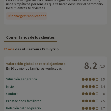
cerca de tu lugar de vacaciones y sigue las huellas de los Poï’z,
unos simpáticos personajes que te harán descubrir el patrimonio
local mientras te diviertes.
Téléchargez l'application !
Comentarios de los clientes
20 avis
des utilisateurs Familytrip
8.2
Valoración global de este alojamiento
/10
En 20 opiniones familiares verificadas
Situación geográfica
8.5
Inicio
8.4
Confort
8
Prestaciones familiares
7.5
Relación calidad-precio
7.7