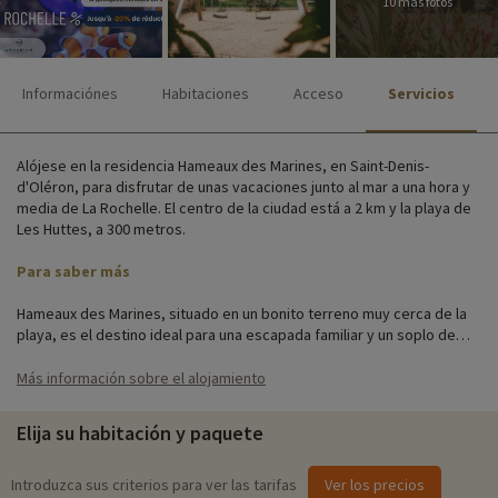
10 más fotos
Informaciónes
Habitaciones
Acceso
Servicios
Alójese en la residencia Hameaux des Marines, en Saint-Denis-
d'Oléron, para disfrutar de unas vacaciones junto al mar a una hora y
media de La Rochelle. El centro de la ciudad está a 2 km y la playa de
Les Huttes, a 300 metros.
Para saber más
Hameaux des Marines, situado en un bonito terreno muy cerca de la
playa, es el destino ideal para una escapada familiar y un soplo de
aire fresco del mar. La residencia está situada en el corazón de un
entorno preservado, en un lugar excepcionalmente tranquilo de la
Más información sobre el alojamiento
costa sur de la isla de Oléron.
Elija su habitación y paquete
Repartidas en 2 hectáreas de parque, las amplias y acogedoras
cabañas de estilo chalé le dan la bienvenida para un fin de semana o
unas vacaciones. Cada cabaña dispone de su propio espacio privado,
Introduzca sus criterios para ver las tarifas
Ver los precios