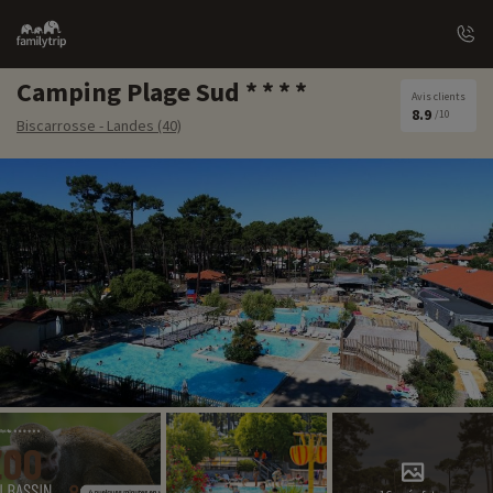
Family
trip
Camping Plage Sud
Avis clients
8.9
/10
Biscarrosse - Landes (40)