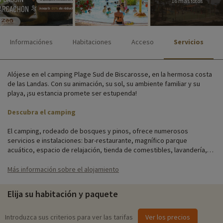
16 más fotos
Informaciónes
Habitaciones
Acceso
Servicios
Alójese en el camping Plage Sud de Biscarosse, en la hermosa costa
de las Landas. Con su animación, su sol, su ambiente familiar y su
playa, ¡su estancia promete ser estupenda!
Descubra el camping
El camping, rodeado de bosques y pinos, ofrece numerosos
servicios e instalaciones: bar-restaurante, magnífico parque
acuático, espacio de relajación, tienda de comestibles, lavandería,
alquiler de bicicletas, numerosas actividades y animaciones,
aparcamiento y conexión Wi-Fi. Todo lo que necesita para que su
Más información sobre el alojamiento
estancia sea un cóctel de felicidad.
Elija su habitación y paquete
El camping de 4 estrellas le da la bienvenida en una de sus cabañas,
con capacidad para 6 personas. El confort es lo primero, por eso
todos nuestros cottages están equipados con salón, cocina,
Introduzca sus criterios para ver las tarifas
Ver los precios