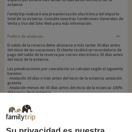
estancia.
Familytrip realizará una preautorización electrónica del importe
total de su estancia. Consulte nuestras Condiciones Generales de
Venta y Uso del Sitio Web para más información.
Política de anulación
El saldo de la reserva debe abonarse a más tardar 30 días antes
del inicio de las vacaciones. El cliente recibirá un recordatorio de
pago del saldo de la reserva por correo electrónico 35 días antes
del inicio de la estancia.
Las penalizaciones por cancelación se calculan según el siguiente
baremo:
- Anulación 30 días o más antes del inicio de la estancia: anulación
gratuita.
- Anulación menos de 30 días antes del inicio de la estancia: 100%
del precio de la estancia.
Familytrip le recomienda contratar un seguro de anulación con su
socio AREAS Assurances. Contrátelo en el momento de la reserva
o en las 24 horas siguientes por teléfono.
Su privacidad es nuestra