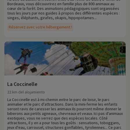
océano y a su lago, Biscarrosse es un lugar popular para los amantes
Bordeaux, vous découvrirez en famille plus de 800 animaux au
de los deportes náuticos. Surf, kite-surf, surf de remo, vela o moto
cœur de la forêt. Des animations pédagogiques sont organisées
acuática son algunas de las actividades que se pueden practicar.
tous les jours par nos guides à propos des différentes espèces :
singes, éléphants, girafes, okapis, hippopotames...
En cuanto a la naturaleza, las Landas son famosas por sus extensos
Réservez avec votre hébergement !
pinares marítimos. Biscarrosse ofrece numerosas posibilidades para
pasear a pie o en bicicleta por estos paisajes naturales intactos. El
Parque Natural Regional de las Landas de Gascoña también está
cerca y ofrece zonas de naturaleza salvaje para explorar. Por último,
como en toda la región, la gastronomía de Biscarrosse está
influenciada por los productos locales. El marisco fresco, los
productos locales de las Landas como el foie gras y el magret de
pato, así como los vinos de la región, son degustaciones obligadas
para los gourmets.
Cada año en Familytrip descubrimos nuevas actividades familiares
La Coccinelle
cerca de nuestros alojamientos: zoo, acuario, etc. Si ya hemos
22 km del alojamiento
negociado actividades, se pueden reservar con descuento
La Coccinelle est à mi-chemin entre le parc de loisir, le parc
directamente en línea después de haber elegido su alojamiento, ¡y
animalier et le parc d'attractions. Dans la mini-ferme les enfants
puede descubrirlas
haciendo clic aquí!
seront ravis de caresser les animaux ils pourront même donner le
biberons aux petits agneaux, chevreaux et veaux. Ici pas d'animaux
Para más información
exotiques, vous ne verrez que des espèces locales. Côté
attractions, il y en a pour tous les goûts : sensations, toboggans,
- Se aceptan mascotas, con coste adicional
jeux d'eau, carrousel, structures gonflables, tyroliennes... Ce parc