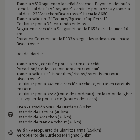
Tome la A630 siguiendo la señal Arcachon-Bayonne, después
tome la salida nº 15 "Bayonne". Continúe por la A630 y tome la
salida nº 22 "Arcachon/Biscarrosse" hacia la A660.
Tome la salida nº 2 "Facture/Biganos/Cap Ferret".
Continuar por la D3, entrando en Mios.
Seguir en dirección a Sanguinet por la D652 durante unos 10
km.
Entrar en Goubern por la D333 y seguir las indicaciones hacia
Biscarrosse.
Desde Biarritz
Tome la A63, continúe por la N10 en dirección
"Arcachon/Bordeaux/Souston/Vieux-Boucau".
Tome la salida 17 "Lisposthey/Pissos/Parentis-en-Born-
Biscarrosse".
Continuar por la D43 en dirección a Ychoux, entrar en Parentis-
en-Born.
Continuar por la D652 (route de Bordeaux), en la rotonda, girar
a la izquierda por la D305 (Routes des Lacs).
Tren
- Estación SNCF de Burdeos (80 km)
Estación de Facture (40 km)
Estación de Arcachon (30 km)
Estación de tren de Ychoux (30 km)
Avión
- Aeropuerto de Biarritz Parma (154km)
Aeropuerto de Burdeos Mérignac (84km)