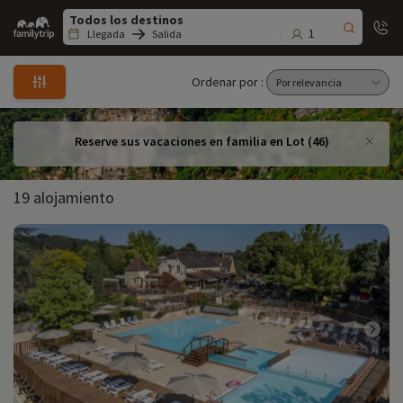
Family
trip
1
Llegada
Salida
Ordenar por :
Reserve sus vacaciones en familia en Lot (46)
19 alojamiento