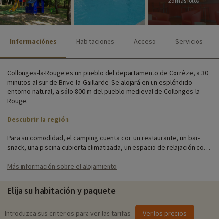
29 más fotos
Informaciónes
Habitaciones
Acceso
Servicios
Collonges-la-Rouge es un pueblo del departamento de Corrèze, a 30
minutos al sur de Brive-la-Gaillarde. Se alojará en un espléndido
entorno natural, a sólo 800 m del pueblo medieval de Collonges-la-
Rouge.
Descubrir la región
Para su comodidad, el camping cuenta con un restaurante, un bar-
snack, una piscina cubierta climatizada, un espacio de relajación con
hammam, un aparcamiento, una lavandería, conexión Wi-Fi, un servicio
de alquiler de bicicletas y numerosas actividades y animaciones para
Más información sobre el alojamiento
toda la familia.
Elija su habitación y paquete
El Village Club Collonges-la-Rouge consta de 70 apartamentos en
casas tradicionales de 2 plantas. Situados en el corazón de un
hermoso robledal, todos estos alquileres de vacaciones disponen de
Introduzca sus criterios para ver las tarifas
Ver los precios