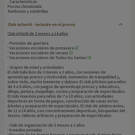
- Características
Piscina climatizada
Tumbonas y sombrillas
Club infantil - incluido en el precio
Club infantil de 3 meses a 14 años
- Periodos de apertura
' Vacaciones escolares de primavera
☑
' Vacaciones escolares de verano
☑
' Vacaciones escolares de Todos los Santos
☑
- Grupos de edad y actividades
El club babi-boo de 3 meses a 2 años, con sesiones de
aprendizaje precoz y motricidad, momentos de tranquilidad y,
sobre todo, mucho bienestar y dulzura. El club ptit-boo para niños
de 3 a 6 años, con juegos de aprendizaje precoz y educativos,
dibujo, pintura, maquillaje, cocina y preparación de espectáculos.
El club maxi-boo para niños de 7 a 10 años, con actividades
deportivas en forma de juegos, construcción de casas en los
árboles y preparación de espectáculos. El club de adolescentes,
de 11 a 14 años, con concentraciones deportivas, búsquedas del
tesoro, talleres artísticos y preparación de espectáculos.
- Club de organización de 3 meses a 2 años
' 6 medias jornadas
' Elección de las franjas horarias a reservar in situ al inicio de las