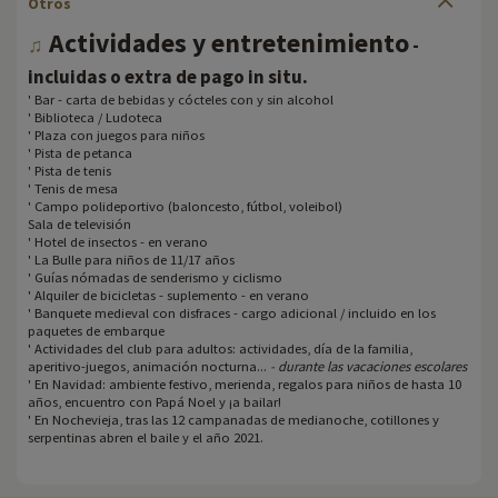
Otros
Actividades y entretenimiento
♫
-
.
incluidas o extra de pago in situ
' Bar - carta de bebidas y cócteles con y sin alcohol
' Biblioteca / Ludoteca
' Plaza con juegos para niños
' Pista de petanca
' Pista de tenis
' Tenis de mesa
' Campo polideportivo (baloncesto, fútbol, voleibol)
Sala de televisión
' Hotel de insectos - en verano
' La Bulle para niños de 11/17 años
' Guías nómadas de senderismo y ciclismo
' Alquiler de bicicletas - suplemento - en verano
' Banquete medieval con disfraces - cargo adicional / incluido en los
paquetes de embarque
' Actividades del club para adultos: actividades, día de la familia,
aperitivo-juegos, animación nocturna...
- durante las vacaciones escolares
' En Navidad: ambiente festivo, merienda, regalos para niños de hasta 10
años, encuentro con Papá Noel y ¡a bailar!
' En Nochevieja, tras las 12 campanadas de medianoche, cotillones y
serpentinas abren el baile y el año 2021.