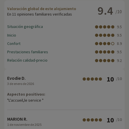
9.4
Valoración global de este alojamiento
/10
En 11 opiniones familiares verificadas
Situación geográfica
9.5
Inicio
9.5
Confort
8.9
Prestaciones familiares
9.5
Relación calidad-precio
9.2
10
Evodie D.
/10
3 de enero de 2026
Aspectos positivos:
"L'accueil,le service "
10
MARION R.
/10
1 de noviembre de 2025