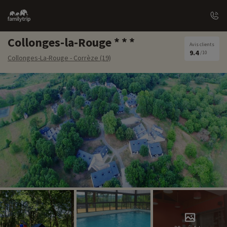
Family
trip
Collonges-la-Rouge
Avis clients
9.4
/10
Collonges-La-Rouge - Corrèze (19)