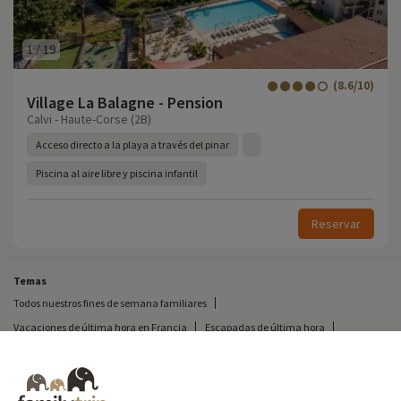
1
/
19
(8.6/10)
Village La Balagne - Pension
Calvi - Haute-Corse (2B)
Acceso directo a la playa a través del pinar
Piscina al aire libre y piscina infantil
Reservar
Temas
Todos nuestros fines de semana familiares
Vacaciones de última hora en Francia
Escapadas de última hora
Todas nuestras vacaciones familiares en Francia
Escapada insólita
Vacaciones en camping en Francia
Destinos