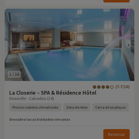
1
/
16
(7.7/10)
La Closerie – SPA & Résidence Hôtel
Deauville - Calvados (14)
Piscina cubierta climatizada
Zona de relax
Cerca de las playas
Descubra las actividades cercanas
Reservar