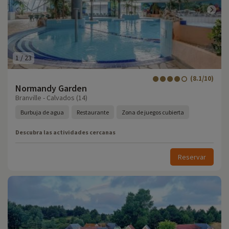
1
/
23
(8.1/10)
Normandy Garden
Branville - Calvados (14)
Burbuja de agua
Restaurante
Zona de juegos cubierta
Descubra las actividades cercanas
Reservar