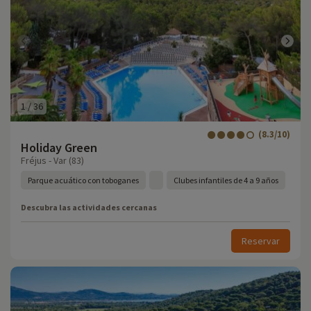
1
/
36
(8.3/10)
Holiday Green
Fréjus - Var (83)
Parque acuático con toboganes
Clubes infantiles de 4 a 9 años
Descubra las actividades cercanas
Reservar