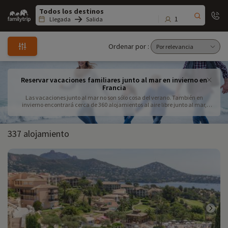
Family
trip
1
Llegada
Salida
Ordenar por :
Reservar vacaciones familiares junto al mar en invierno en
Francia
Las vacaciones junto al mar no son sólo cosa del verano. También en
invierno encontrará cerca de 360 alojamientos al aire libre junto al mar,
algunos con piscinas cubiertas y actividades para toda la familia. Para
disfrutar del aire marino y divertirse en familia. ¿Va a ir al mar este invierno?
337 alojamiento