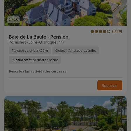
1
/
16
(8/10)
Baie de La Baule - Pension
Pornichet - Loire-Atlantique (44)
Playas de arena a 400 m
Clubes infantiles y juveniles
Pueblo temático "mot en scène
Descubra las actividades cercanas
Reservar