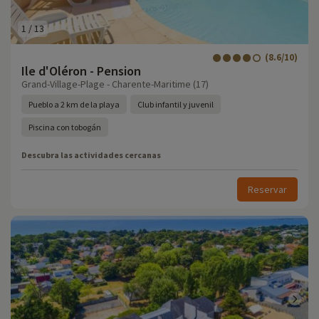
1
/
13
(8.6/10)
Ile d'Oléron - Pension
Grand-Village-Plage - Charente-Maritime (17)
Pueblo a 2 km de la playa
Club infantil y juvenil
Piscina con tobogán
Descubra las actividades cercanas
Reservar