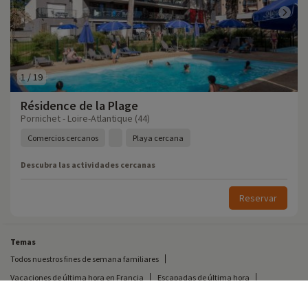
1
/
19
Résidence de la Plage
Pornichet - Loire-Atlantique (44)
Comercios cercanos
Playa cercana
Descubra las actividades cercanas
Reservar
Temas
Todos nuestros fines de semana familiares
Vacaciones de última hora en Francia
Escapadas de última hora
Todas nuestras vacaciones familiares en Francia
Escapada insólita