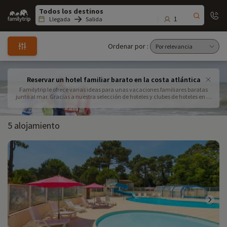
Family
trip
1
Llegada
Salida
Ordenar por :
Reservar un hotel familiar barato en la costa atlántica
Familytrip le ofrece varias ideas para unas vacaciones familiares baratas
junto al mar. Gracias a nuestra selección de hoteles y clubes de hoteles en la
costa atlántica, podrá disfrutar de una escapada familiar sin salirse del
presupuesto. Reserve sus vacaciones familiares en las playas del océano
Atlántico a bajo precio y despegue con sus hijos con toda tranquilidad.
5 alojamiento