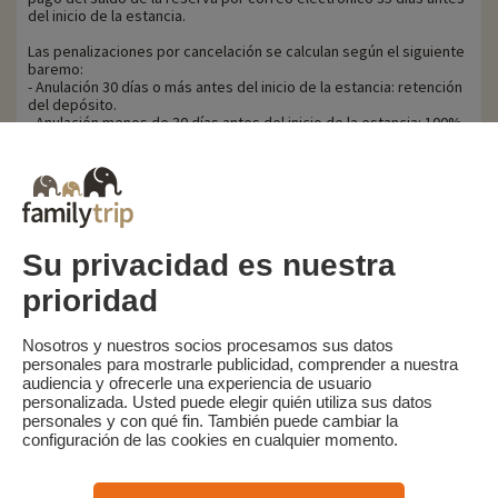
del inicio de la estancia.
Las penalizaciones por cancelación se calculan según el siguiente
baremo:
- Anulación 30 días o más antes del inicio de la estancia: retención
del depósito.
- Anulación menos de 30 días antes del inicio de la estancia: 100%
del precio de la estancia.
Familytrip le recomienda contratar un seguro de anulación con su
socio AREAS Assurances. Suscribir en el momento de la reserva o
en las 24 horas siguientes a la reserva por teléfono.
Su privacidad es nuestra
prioridad
Familytrip
© 2026 Familytrip
¿Quiénes somos?
Condiciones generales y política de privacidad
Nosotros y nuestros socios procesamos sus datos
personales para mostrarle publicidad, comprender a nuestra
Lo que la prensa dice de nosotros
Socios
FAQ
Blog
Mapa del sitio
audiencia y ofrecerle una experiencia de usuario
personalizada. Usted puede elegir quién utiliza sus datos
personales y con qué fin. También puede cambiar la
Pago seguro
dirigido por Sooyoos
configuración de las cookies en cualquier momento.
Llámenos al