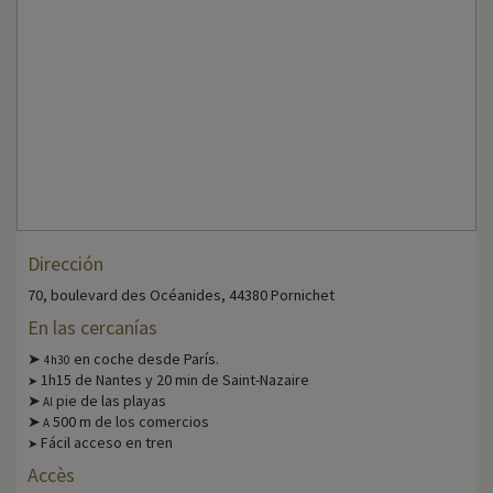
Dirección
70, boulevard des Océanides, 44380 Pornichet
En las cercanías
➤
en coche desde París.
4h30
1h15 de Nantes y 20 min de Saint-Nazaire
➤
➤
pie de las playas
Al
➤
500 m de los comercios
A
Fácil acceso en tren
➤
Accès