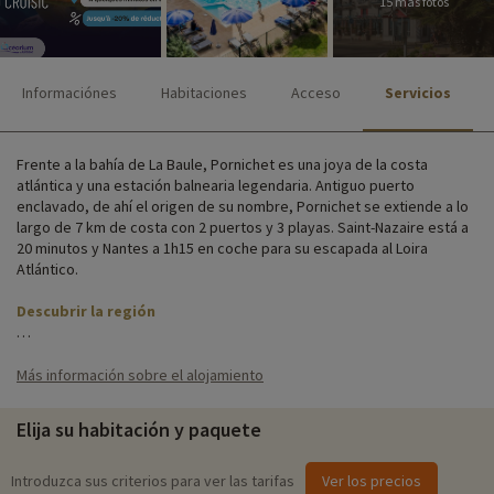
15 más fotos
Informaciónes
Habitaciones
Acceso
Servicios
Frente a la bahía de La Baule, Pornichet es una joya de la costa
atlántica y una estación balnearia legendaria. Antiguo puerto
enclavado, de ahí el origen de su nombre, Pornichet se extiende a lo
largo de 7 km de costa con 2 puertos y 3 playas. Saint-Nazaire está a
20 minutos y Nantes a 1h15 en coche para su escapada al Loira
Atlántico.
Descubrir la región
Su alojamiento está situado en el pueblo, cerca de los comercios. Los
estudios y casas rurales están totalmente equipados y pueden alojar
Más información sobre el alojamiento
hasta 6 personas. Ideal para familias.
Elija su habitación y paquete
La Résidence de la Plage pone a su disposición una serie de servicios
e instalaciones que le ayudarán a disfrutar al máximo de su estancia:
aparcamiento cubierto, lavandería, acceso WIFI e incluso préstamo
Introduzca sus criterios para ver las tarifas
Ver los precios