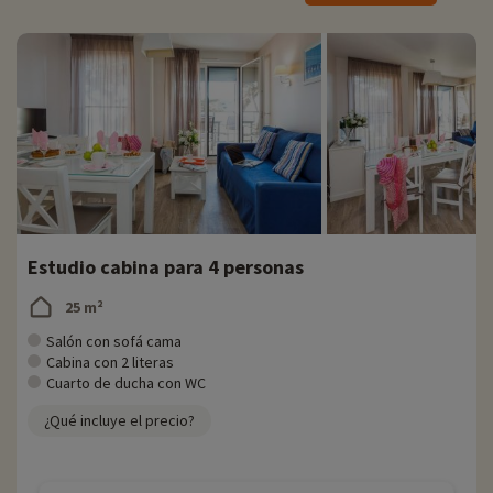
de mochilas portabebés para familias con niños pequeños.
Actividades familiares in situ
Para obtener información precisa sobre las actividades disponibles in
situ (fecha de apertura, edad del club, contenido del pack bebé,
etc.),
haga clic aquí.
También puede disfrutar del acceso a la piscina climatizada durante
los meses de verano. Podrá relajarse junto a la piscina en las
tumbonas a la sombra de las sombrillas con el sonido del agua sin
perder de vista a sus hijos.
Estudio cabina para 4 personas
El restaurante
25 m²
Es posible reservar un paquete de desayuno en recepción o
desayunar en el comedor. Los precios se pueden consultar en
Salón con sofá cama
recepción.
Cabina con 2 literas
Cuarto de ducha con WC
Descubra la región y las actividades en familia
¿Qué incluye el precio?
Durante su estancia, podrá disfrutar de acceso directo a la Plage des
Libraires. Disfrute del sol, la natación y los deportes náuticos como el
surf, el windsurf y el kitesurf. Haga una excursión en barco para