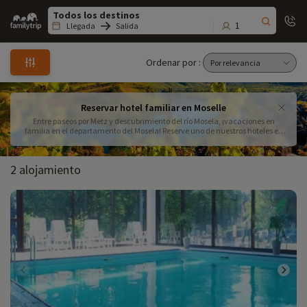
Family
trip
1
Llegada
Salida
Ordenar por :
Reservar hotel familiar en Moselle
Entre paseos por Metz y descubrimiento del río Mosela, ¡vacaciones en
familia en el departamento del Mosela! Reserve uno de nuestros hoteles en
Metz y en todo el departamento del Mosela para sus próximas vacaciones
con sus hijos.
2 alojamiento