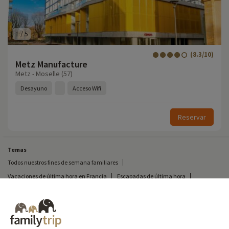
1
/
5
(8.3/10)
Metz Manufacture
Metz - Moselle (57)
Desayuno
Acceso Wifi
Reservar
Temas
Todos nuestros fines de semana familiares
Vacaciones de última hora en Francia
Escapadas de última hora
Todas nuestras vacaciones familiares en Francia
Escapada insólita
Vacaciones en camping en Francia
Destinos