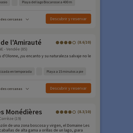
nasio
Playa del lago Biscarosse a 400 m
Descubrir y reservar
ades cercanas
 de l'Amirauté
(8.6/10)
E - Vendée (85)
d'Olonne, ¡su encanto y su naturaleza salvaje no le
matizada en temporada
Playa a 15 minutos a pie
Descubrir y reservar
ades cercanas
s Monédières
(8.3/10)
 Corrèze (19)
azón de una zona boscosa y virgen, el Domaine Les
abañas de alta gama a orillas de un lago, ¡para