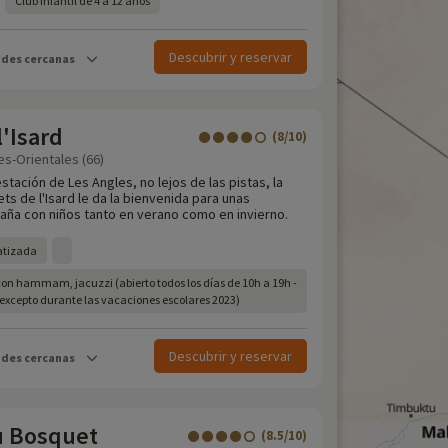
Club infantil de 4 a 12 años
Descubrir y reservar
ades cercanas
l'Isard
(8/10)
es-Orientales (66)
estación de Les Angles, no lejos de las pistas, la
ts de l'Isard le da la bienvenida para unas
ña con niños tanto en verano como en invierno.
atizada
con hammam, jacuzzi (abierto todos los días de 10h a 19h -
 excepto durante las vacaciones escolares 2023)
Descubrir y reservar
ades cercanas
u Bosquet
(8.5/10)