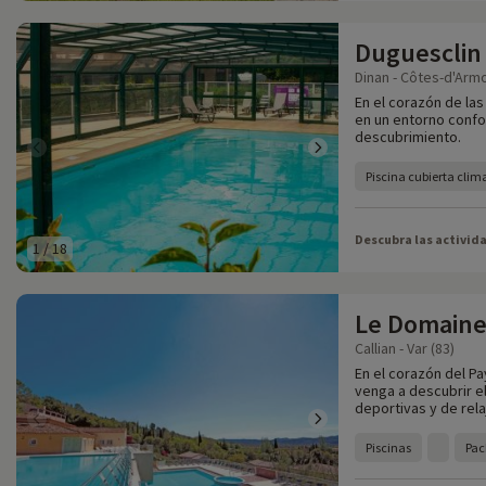
Duguesclin
Dinan - Côtes-d'Armo
En el corazón de las
en un entorno confo
descubrimiento.
Piscina cubierta clim
Descubra las activid
1
/
18
Le Domaine
Callian - Var (83)
En el corazón del Pa
venga a descubrir el
deportivas y de rela
Piscinas
Pac