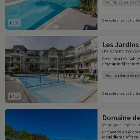
Sauna, jacuzzi y gim
Descubra las activid
1
/
21
Les Jardins
LES SABLES D'OLONN
Descubra Les Sables 
dejarán indiferente!
Piscina exterior cli
Descubra las activid
1
/
11
Domaine de
Meyrignac l'église -
Enclavado en el cor
Monédières ofrece c