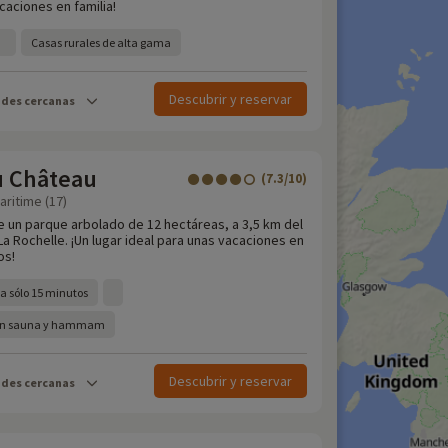
aciones en familia!
Casas rurales de alta gama
Descubrir y reservar
ades cercanas
u Château
(7.3/10)
aritime (17)
de un parque arbolado de 12 hectáreas, a 3,5 km del
La Rochelle. ¡Un lugar ideal para unas vacaciones en
os!
 a sólo 15 minutos
con sauna y hammam
Descubrir y reservar
ades cercanas