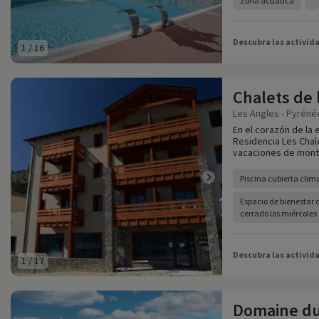
Zona acuática
Descubra las activid
1
/
16
Chalets de 
Les Angles - Pyréné
En el corazón de la 
Residencia Les Chale
vacaciones de monta
Piscina cubierta clim
Espacio de bienestar 
cerrado los miércoles
Descubra las activid
1
/
17
Domaine d