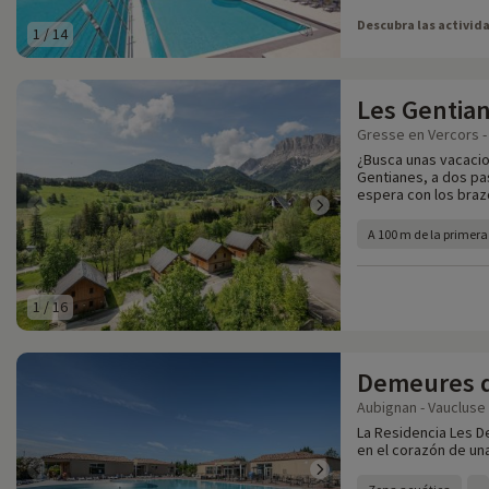
Descubra las activid
1
/
14
Les Gentia
Gresse en Vercors - 
¿Busca unas vacacio
Gentianes, a dos pas
espera con los braz
A 100 m de la primera
1
/
16
Demeures 
Aubignan - Vaucluse 
La Residencia Les D
en el corazón de una