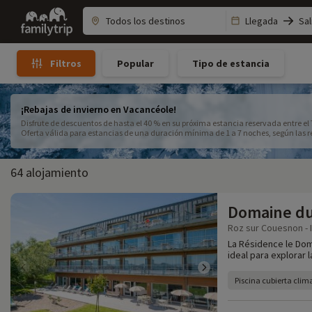
Family
Llegada
Sal
trip
Popular
Tipo de estancia
Filtros
¡Rebajas de invierno en Vacancéole!
Disfrute de descuentos de hasta el 40 % en su próxima estancia reservada entre el 7
Oferta válida para estancias de una duración mínima de 1 a 7 noches, según las res
9 de enero de 2026 y el 27 de junio de 2026.
64 alojamiento
Domaine du
Roz sur Couesnon - Il
La Résidence le Dom
ideal para explorar 
Piscina cubierta clim