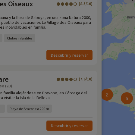
des Oiseaux
(8.5/10)
fauna y la flora de Saboya, en una zona Natura 2000,
l pueblo de vacaciones Le Village des Oiseaux para
s inolvidables en familia.
Clubes infantiles
Descubrir y reservar
are
(7.6/10)
se (2B)
 familia alojándose en Bravone, en Córcega del
2
a visitar la Isla de la Belleza.
5
Playa de Bravone a 200 m
Descubrir y reservar