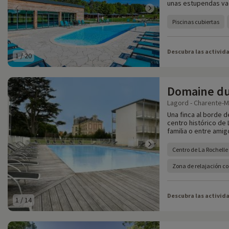
unas estupendas vac
Piscinas cubiertas
Descubra las activid
1
/
20
Domaine d
Lagord - Charente-M
Una finca al borde 
centro histórico de 
familia o entre amig
Centro de La Rochelle
Zona de relajación 
Descubra las activid
1
/
14