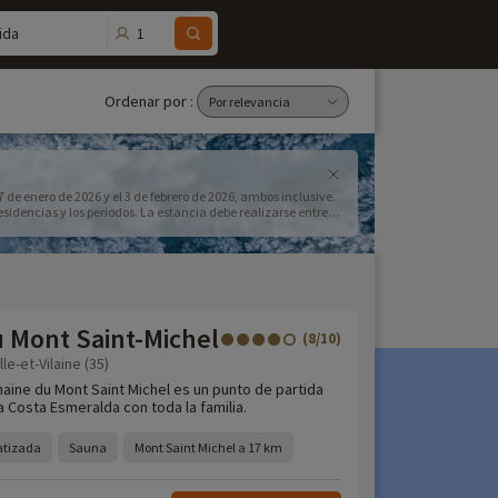
1
ida
Ordenar por :
 de enero de 2026 y el 3 de febrero de 2026, ambos inclusive.
idencias y los periodos. La estancia debe realizarse entre el
 Mont Saint-Michel
(8/10)
le-et-Vilaine (35)
aine du Mont Saint Michel es un punto de partida
la Costa Esmeralda con toda la familia.
atizada
Sauna
Mont Saint Michel a 17 km