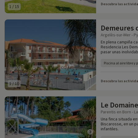
Descubra las activid
1
/
15
Demeures d
Argelès-sur-Mer - P
En plena campiña cat
Residencia Les Deme
pasar unas inolvidab
Piscina al aire libre y 
Descubra las activid
1
/
10
Le Domaine
Parentis en Born - L
Una finca situada en
Biscarosse, en un p
infantiles.