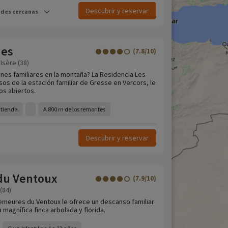
Descubrir y reservar
ades cercanas
nes
(7.8/10)
Isère (38)
nes familiares en la montaña? La Residencia Les
os de la estación familiar de Gresse en Vercors, le
os abiertos.
 tienda
A 800 m de los remontes
Descubrir y reservar
du Ventoux
(7.9/10)
(84)
emeures du Ventoux le ofrece un descanso familiar
 magnífica finca arbolada y florida.