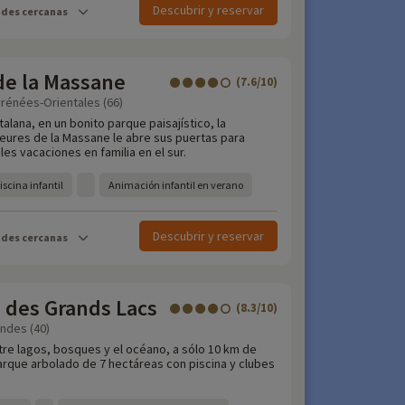
Descubrir y reservar
ades cercanas
e la Massane
(7.6/10)
yrénées-Orientales (66)
alana, en un bonito parque paisajístico, la
ures de la Massane le abre sus puertas para
les vacaciones en familia en el sur.
piscina infantil
Animación infantil en verano
Descubrir y reservar
ades cercanas
 des Grands Lacs
(8.3/10)
andes (40)
tre lagos, bosques y el océano, a sólo 10 km de
arque arbolado de 7 hectáreas con piscina y clubes