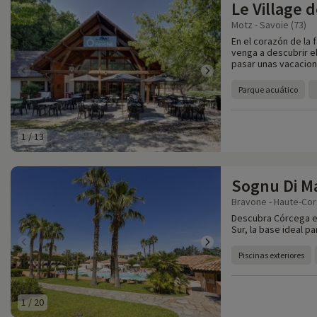
Le Village 
Motz - Savoie (73)
En el corazón de la 
venga a descubrir e
pasar unas vacacione
Parque acuático
1
/
13
Sognu Di M
Bravone - Haute-Cor
Descubra Córcega en
Sur, la base ideal par
Piscinas exteriores
1
/
20