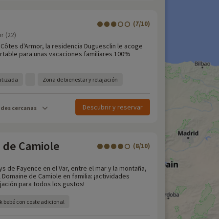
(7/10)
r (22)
 Côtes d'Armor, la residencia Duguesclin le acoge
rtable para unas vacaciones familiares 100%
atizada
Zona de bienestar y relajación
Descubrir y reservar
ades cercanas
 de Camiole
(8/10)
ys de Fayence en el Var, entre el mar y la montaña,
 Domaine de Camiole en familia: ¡actividades
jación para todos los gustos!
k bebé con coste adicional